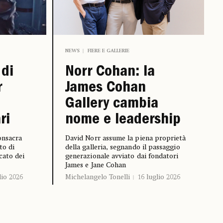
NEWS
FIERE E GALLERIE
 di
Norr Cohan: la
r
James Cohan
Gallery cambia
ri
nome e leadership
onsacra
David Norr assume la piena proprietà
to di
della galleria, segnando il passaggio
cato dei
generazionale avviato dai fondatori
James e Jane Cohan
lio 2026
Michelangelo Tonelli
16 luglio 2026