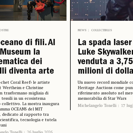
OSTRE
NEWS
COLLECTIBLES
ceano di fili. Al
La spada laser
 Museum la
Luke Skywalke
ematica dei
venduta a 3,75
lli diventa arte
milioni di dolla
chet Coral Reef» le artiste
Un nuovo record mondiale c
t Wertheim e Christine
Heritage Auctions come pun
 trasformano migliaia di
riferimento assoluto nel mer
 tessili in un ecosistema
memorabilia di Star Wars
o collettivo. La mostra inaugura
Michelangelo Tonelli
17 lug
ramma OCEANS del MIT
dedicato al rapporto tra
scientifica, tecnologia e tutela
eani
gelo Tonelli
26 luglio 2026