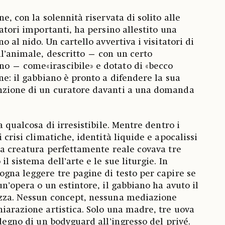
ne, con la solennità riservata di solito alle
iatori importanti, ha persino allestito una
o al nido. Un cartello avvertiva i visitatori di
ll’animale, descritto — con un certo
o — come«irascibile» e dotato di «becco
ne: il gabbiano è pronto a difendere la sua
nzione di un curatore davanti a una domanda
a qualcosa di irresistibile. Mentre dentro i
i crisi climatiche, identità liquide e apocalissi
una creatura perfettamente reale covava tre
l sistema dell’arte e le sue liturgie. In
ogna leggere tre pagine di testo per capire se
un’opera o un estintore, il gabbiano ha avuto il
ezza. Nessun concept, nessuna mediazione
hiarazione artistica. Solo una madre, tre uova
 degno di un bodyguard all’ingresso del privé.