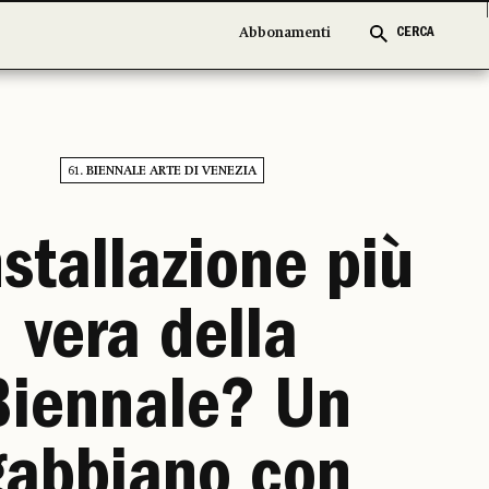
Abbonamenti
Abbonamenti
CERCA
CERCA
61. BIENNALE ARTE DI VENEZIA
nstallazione più
vera della
Biennale? Un
gabbiano con