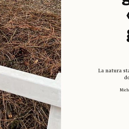
La natura st
d
Mich