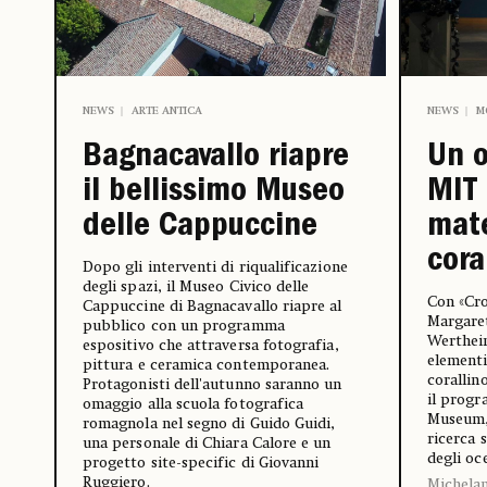
NEWS
ARTE ANTICA
NEWS
M
Bagnacavallo riapre
Un o
il bellissimo Museo
MIT
delle Cappuccine
mat
cora
Dopo gli interventi di riqualificazione
degli spazi, il Museo Civico delle
Con «Cro
Cappuccine di Bagnacavallo riapre al
Margare
pubblico con un programma
Wertheim
espositivo che attraversa fotografia,
elementi
pittura e ceramica contemporanea.
corallin
Protagonisti dell'autunno saranno un
il prog
omaggio alla scuola fotografica
Museum, 
romagnola nel segno di Guido Guidi,
ricerca 
una personale di Chiara Calore e un
degli oc
progetto site-specific di Giovanni
Ruggiero.
Michelan