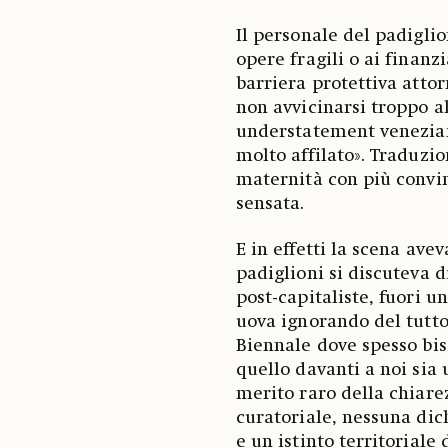
Il personale del padiglio
opere fragili o ai finanz
barriera protettiva attorn
non avvicinarsi troppo a
understatement venezian
molto affilato». Traduzio
maternità con più convi
sensata.
E in effetti la scena avev
padiglioni si discuteva d
post-capitaliste, fuori 
uova ignorando del tutto i
Biennale dove spesso bis
quello davanti a noi sia 
merito raro della chiar
curatoriale, nessuna dic
e un istinto territoriale