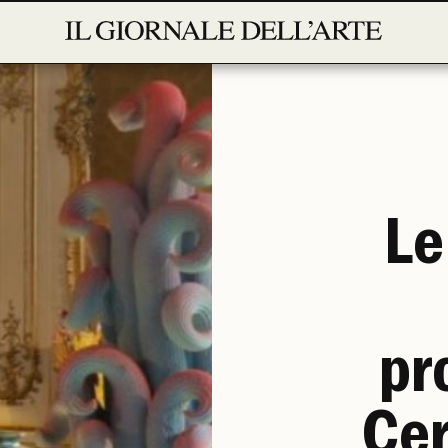
Le
pr
Cer