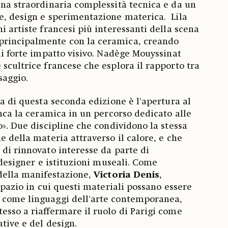
una straordinaria complessità tecnica e da un
e, design e sperimentazione materica. Lila
i artiste francesi più interessanti della scena
principalmente con la ceramica, creando
di forte impatto visivo. Nadège Mouyssinat
 scultrice francese che esplora il rapporto tra
saggio.
va di questa seconda edizione è l'apertura al
anca la ceramica in un percorso dedicato alle
o». Due discipline che condividono la stessa
e della materia attraverso il calore, e che
 di rinnovato interesse da parte di
, designer e istituzioni museali. Come
 della manifestazione,
Victoria Denis
,
 spazio in cui questi materiali possano essere
 come linguaggi dell'arte contemporanea,
esso a riaffermare il ruolo di Parigi come
ative e del design.