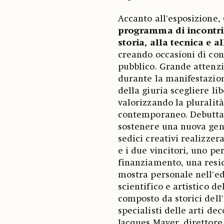
Accanto all'esposizione,
programma di incontri,
storia, alla tecnica e 
creando occasioni di confr
pubblico. Grande attenzi
durante la manifestazion
della giuria scegliere li
valorizzando la pluralit
contemporaneo. Debutta 
sostenere una nuova gene
sedici creativi realizze
e i due vincitori, uno pe
finanziamento, una resid
mostra personale nell'edi
scientifico e artistico d
composto da storici dell'a
specialisti delle arti de
Jacques Mayer, direttore