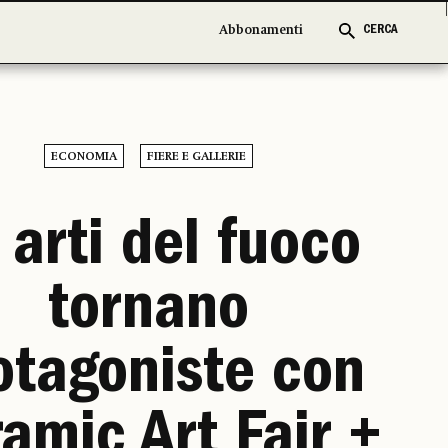
Abbonamenti
Abbonamenti
CERCA
CERCA
ECONOMIA
FIERE E GALLERIE
 arti del fuoco
tornano
otagoniste con
amic Art Fair +