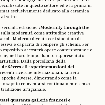
 rappresenta oggi una delle pochissime fiere
cializzate in questo settore ed è la prima in
ormat esclusivamente dedicato alla ceramica
 al vetro.
a seconda edizione,
«Modernity through the
re sulla modernità come attitudine creativa
 secoli. Moderno diventa così sinonimo di
ressiva e capacità di rompere gli schemi. Per
so espositivo accosterà opere contemporanee e
i che, nel loro tempo, hanno rappresentato
rtistiche. Dalla porcellana della
 de Sèvres
alle
sperimentazioni del
recenti ricerche internazionali, la fiera
ra epoche diverse, dimostrando come la
iano saputo reinventarsi continuamente senza
 tradizione artigianale.
uasi quaranta gallerie francesi e