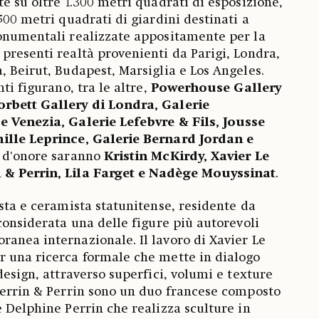
te su oltre 1.300 metri quadrati di esposizione,
500 metri quadrati di giardini destinati a
monumentali realizzate appositamente per la
presenti realtà provenienti da Parigi, Londra,
, Beirut, Budapest, Marsiglia e Los Angeles.
ti figurano, tra le altre,
Powerhouse Gallery
rbett Gallery di Londra, Galerie
e Venezia, Galerie Lefebvre & Fils, Jousse
ille Leprince, Galerie Bernard Jordan e
i d'onore saranno
Kristin McKirdy, Xavier Le
 & Perrin, Lila Farget e Nadège Mouyssinat
.
ista e ceramista statunitense, residente da
considerata una delle figure più autorevoli
anea internazionale. Il lavoro di Xavier Le
r una ricerca formale che mette in dialogo
design, attraverso superfici, volumi e texture
Perrin & Perrin sono un duo francese composto
e Delphine Perrin che realizza sculture in