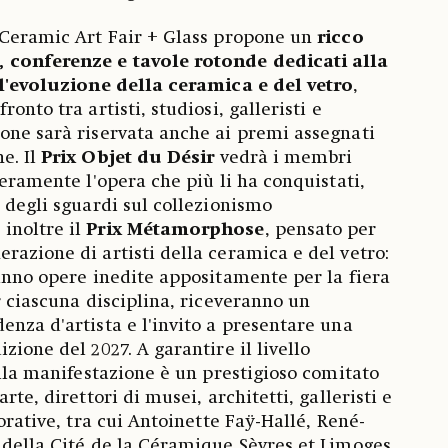
 Ceramic Art Fair + Glass propone un
ricco
 conferenze e tavole rotonde dedicati alla
all'evoluzione della ceramica e del vetro
,
onto tra artisti, studiosi, galleristi e
one sarà riservata anche ai premi assegnati
e. Il
Prix Objet du Désir
vedrà i membri
beramente l'opera che più li ha conquistati,
à degli sguardi sul collezionismo
inoltre il
Prix Métamorphose
, pensato per
razione di artisti della ceramica e del vetro:
ranno opere inedite appositamente per la fiera
r ciascuna disciplina, riceveranno un
enza d'artista e l'invito a presentare una
zione del 2027. A garantire il livello
ella manifestazione è un prestigioso comitato
rte, direttori di musei, architetti, galleristi e
corative, tra cui Antoinette Faÿ-Hallé, René-
 della Cité de la Céramique Sèvres et Limoges,