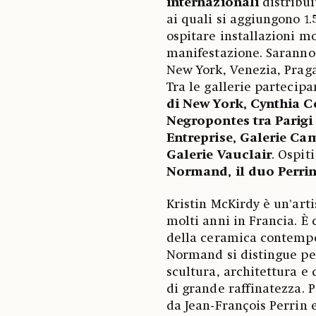
internazionali
distribui
ai quali si aggiungono 1.
ospitare installazioni 
manifestazione. Saranno 
New York, Venezia, Praga
Tra le gallerie partecipan
di New York, Cynthia Co
Negropontes tra Parigi 
Entreprise, Galerie Cam
Galerie Vauclair
. Ospit
Normand, il duo Perrin
Kristin McKirdy è un'art
molti anni in Francia. È 
della ceramica contempor
Normand si distingue pe
scultura, architettura e 
di grande raffinatezza. 
da Jean-François Perrin 