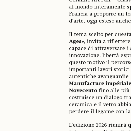
Ceramic Art Fair + Glass
al mondo interamente spe
Francia a proporre un f
d'arte, oggi esteso anche
Il tema scelto per quest
Ages»
, invita a riflette
capace di attraversare i
innovazione, libertà esp
questo motivo il percor
importanti lavori storic
autentiche avanguardie a
Manufacture impériale
Novecento
fino alle più 
costruisce un dialogo t
ceramica e il vetro abb
perdere il legame con la
L'edizione 2026 riunirà
q