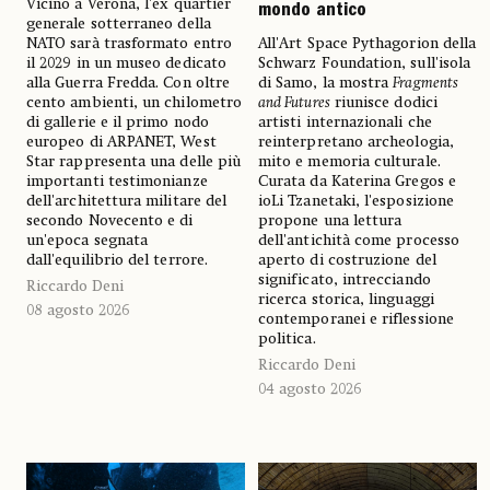
Vicino a Verona, l'ex quartier
mondo antico
generale sotterraneo della
NATO sarà trasformato entro
All'Art Space Pythagorion della
il 2029 in un museo dedicato
Schwarz Foundation, sull'isola
alla Guerra Fredda. Con oltre
di Samo, la mostra
Fragments
cento ambienti, un chilometro
and Futures
riunisce dodici
di gallerie e il primo nodo
artisti internazionali che
europeo di ARPANET, West
reinterpretano archeologia,
Star rappresenta una delle più
mito e memoria culturale.
importanti testimonianze
Curata da Katerina Gregos e
dell'architettura militare del
ioLi Tzanetaki, l'esposizione
secondo Novecento e di
propone una lettura
un'epoca segnata
dell'antichità come processo
dall'equilibrio del terrore.
aperto di costruzione del
significato, intrecciando
Riccardo Deni
ricerca storica, linguaggi
08 agosto 2026
contemporanei e riflessione
politica.
Riccardo Deni
04 agosto 2026