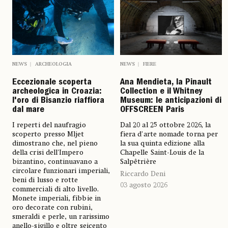
NEWS
ARCHEOLOGIA
NEWS
FIERE
Eccezionale scoperta
Ana Mendieta, la Pinault
archeologica in Croazia:
Collection e il Whitney
l'oro di Bisanzio riaffiora
Museum: le anticipazioni di
dal mare
OFFSCREEN Paris
I reperti del naufragio
Dal 20 al 25 ottobre 2026, la
scoperto presso Mljet
fiera d'arte nomade torna per
dimostrano che, nel pieno
la sua quinta edizione alla
della crisi dell'Impero
Chapelle Saint-Louis de la
bizantino, continuavano a
Salpêtrière
circolare funzionari imperiali,
Riccardo Deni
beni di lusso e rotte
03 agosto 2026
commerciali di alto livello.
Monete imperiali, fibbie in
oro decorate con rubini,
smeraldi e perle, un rarissimo
anello-sigillo e oltre seicento