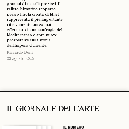
grammi di metalli preziosi. Il
relitto bizantino scoperto
presso l'isola croata di Mljet
rappresenta il più importante
ritrovamento aureo mai
effettuato in un naufragio del
Mediterraneo e apre nuove
prospettive sulla storia
dell'Impero d'Oriente.
Riccardo Deni
03 agosto 2026
IL NUMERO
IL NUMERO
IL NUMERO
IL NUMERO