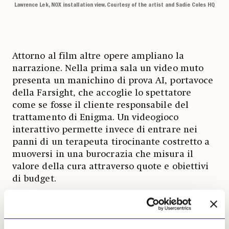
Lawrence Lek, NOX installation view. Courtesy of the artist and Sadie Coles HQ
Attorno al film altre opere ampliano la
narrazione. Nella prima sala un video muto
presenta un manichino di prova AI, portavoce
della Farsight, che accoglie lo spettatore
come se fosse il cliente responsabile del
trattamento di Enigma. Un videogioco
interattivo permette invece di entrare nei
panni di un terapeuta tirocinante costretto a
muoversi in una burocrazia che misura il
valore della cura attraverso quote e obiettivi
di budget.
Il centro fisico e simbolico della mostra è il
padiglione che le dà il titolo. Una struttura di
piastrelle grigie che sembra rifugio, rovina e