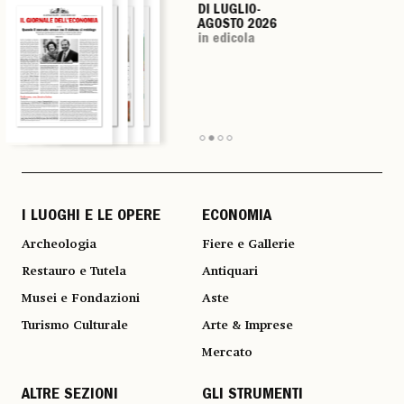
DI LUGLIO-
DI LUGLIO-
DI LUGLIO-
DI LUGLIO-
AGOSTO 2026
AGOSTO 2026
AGOSTO 2026
AGOSTO 2026
in edicola
in edicola
in edicola
in edicola
I LUOGHI E LE OPERE
ECONOMIA
Archeologia
Fiere e Gallerie
Restauro e Tutela
Antiquari
Musei e Fondazioni
Aste
Turismo Culturale
Arte & Imprese
Mercato
ALTRE SEZIONI
GLI STRUMENTI