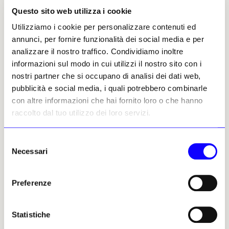
monumento insieme. I visitatori possono
Questo sito web utilizza i cookie
entrarvi e sostare in uno spazio che appare
Utilizziamo i cookie per personalizzare contenuti ed
sospeso tra costruzione e abbandono. Lo stesso
annunci, per fornire funzionalità dei social media e per
edificio riappare in un lightbox vicino,
analizzare il nostro traffico. Condividiamo inoltre
collocato nella smart city in cui si trova il
informazioni sul modo in cui utilizzi il nostro sito con i
NOX. La doppia presenza del padiglione crea
nostri partner che si occupano di analisi dei dati web,
un ponte tra la galleria e il mondo virtuale
pubblicità e social media, i quali potrebbero combinarle
dell’artista e ricorda che la distanza tra
con altre informazioni che hai fornito loro o che hanno
immaginazione e realtà è più sottile di
raccolto dal tuo utilizzo dei loro servizi.
quanto sembri.
Selezione
Il percorso invita chi entra a cambiare
Necessari
del
costantemente prospettiva. Di volta in volta si
consenso
diventa cliente, testimone, terapeuta o
abitante del mondo di Lek. Le opere
Preferenze
compongono un mosaico che porta a
interrogarsi sul destino delle macchine e
Statistiche
sulle pressioni che sopportano, così vicine a