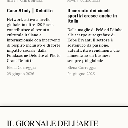
NEWS
COLLECTIBLES
NEWS
ARTE & IMPRESE
Il mercato dei cimeli
Case Study | Deloitte
sportivi cresce anche in
Network attivo a livello
Italia
globale in oltre 150 Paesi,
Dalle maglie di Pelé ed Edinho
contribuisce al tessuto
alle scarpe autografate di
culturale italiano e
Kobe Bryant, il settore è
internazionale con interventi
sostenuto da passione,
di respiro inclusivo e di forte
autenticità e rendimenti che
impatto sociale, dalla
alimentano un business
Fondazione Deloitte al Photo
sempre più globale
Grant Deloitte
Elena Correggia
Elena Correggia
04 giugno 2026
29 giugno 2026