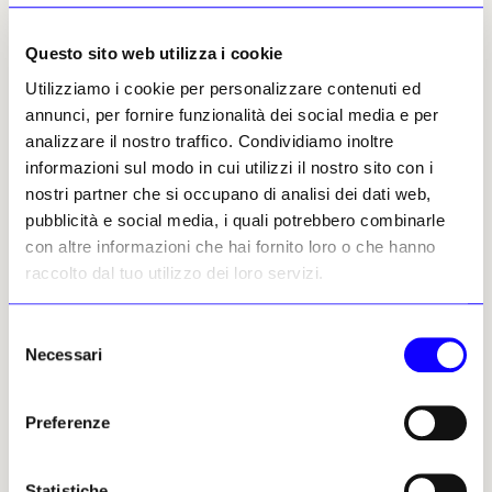
Questo sito web utilizza i cookie
Utilizziamo i cookie per personalizzare contenuti ed
annunci, per fornire funzionalità dei social media e per
analizzare il nostro traffico. Condividiamo inoltre
informazioni sul modo in cui utilizzi il nostro sito con i
nostri partner che si occupano di analisi dei dati web,
pubblicità e social media, i quali potrebbero combinarle
Photo Letizia Toscano
con altre informazioni che hai fornito loro o che hanno
raccolto dal tuo utilizzo dei loro servizi.
Selezione
Qual è l’identikit di chi la contatta sui
Necessari
del
social, qualcuno poi diventa collezionista?
consenso
Ricevo molte mail da giovanissimi, ragazzi dai 15 ai 18
anni, che magari trovano un libro in casa di cui vogliono
Preferenze
sapere di più. Chi invece acquista ha un’età compresa di
solito fra 25 e 35 anni, fino a 5 anni fa l’età media dei
Statistiche