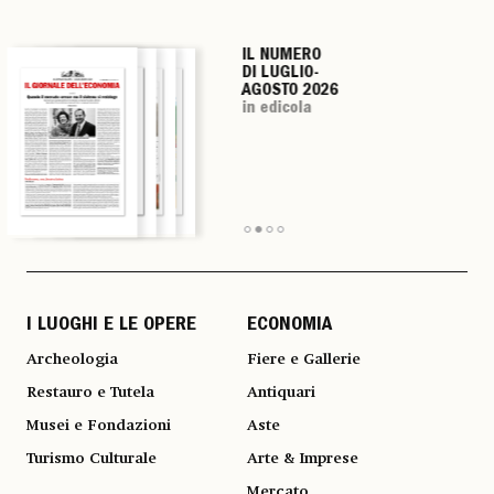
IL NUMERO
IL NUMERO
IL NUMERO
IL NUMERO
DI LUGLIO-
DI LUGLIO-
DI LUGLIO-
DI LUGLIO-
AGOSTO 2026
AGOSTO 2026
AGOSTO 2026
AGOSTO 2026
in edicola
in edicola
in edicola
in edicola
I LUOGHI E LE OPERE
ECONOMIA
Archeologia
Fiere e Gallerie
Restauro e Tutela
Antiquari
Musei e Fondazioni
Aste
Turismo Culturale
Arte & Imprese
Mercato