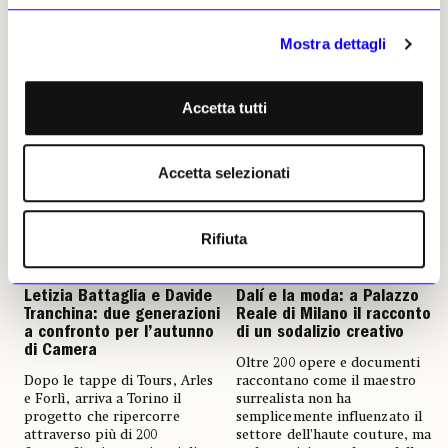
Alessia De Michelis
Alessia De Michelis
24 luglio 2026
Mostra dettagli
24 luglio 2026
Accetta tutti
Accetta selezionati
Rifiuta
NEWS
FOTOGRAFIA
NEWS
ANTICIPAZIONI
Letizia Battaglia e Davide
Dalí e la moda: a Palazzo
Tranchina: due generazioni
Reale di Milano il racconto
a confronto per l’autunno
di un sodalizio creativo
di Camera
Oltre 200 opere e documenti
Dopo le tappe di Tours, Arles
raccontano come il maestro
e Forlì, arriva a Torino il
surrealista non ha
progetto che ripercorre
semplicemente influenzato il
attraverso più di 200
settore dell’haute couture, ma