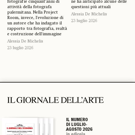
fotografie cinquant’anni di
ne ha anticipato alcune delle
attività della fotografa
questioni più attuali
palermitana. Nella Project
Alessia De Michelis
Room, invece, l’evoluzione di
23 luglio 2026
un autore che ha indagato il
rapporto tra fotografia, realtà
e costruzione dell’immagine
Alessia De Michelis
23 luglio 2026
IL NUMERO
IL NUMERO
IL NUMERO
IL NUMERO
DI LUGLIO-
DI LUGLIO-
DI LUGLIO-
DI LUGLIO-
AGOSTO 2026
AGOSTO 2026
AGOSTO 2026
AGOSTO 2026
in edicola
in edicola
in edicola
in edicola