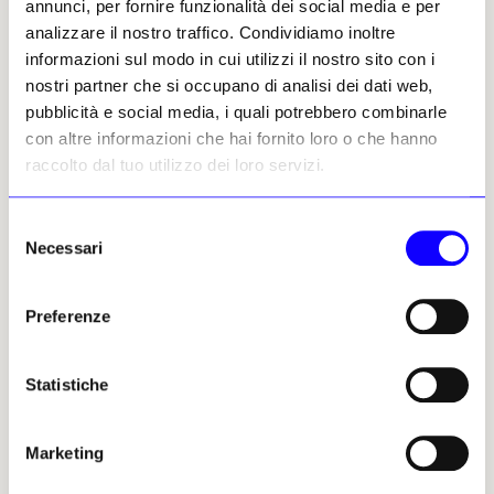
annunci, per fornire funzionalità dei social media e per
analizzare il nostro traffico. Condividiamo inoltre
informazioni sul modo in cui utilizzi il nostro sito con i
nostri partner che si occupano di analisi dei dati web,
pubblicità e social media, i quali potrebbero combinarle
con altre informazioni che hai fornito loro o che hanno
raccolto dal tuo utilizzo dei loro servizi.
NEWS
RESTAURO E TUTELA
NEWS
MUSEI E FONDAZIONI
Sono quasi pronte le tanto
La futura sede del Museo
Selezione
discusse vetrate
Nazionale dell’Ecuador
Necessari
del
contemporanee per Notre-
guarda alle culture pre e
consenso
Dame di Parigi
post-colombiane
Le sei opere dell’artista Claire
«Living Strata» è il progetto
Preferenze
Tabouret, destinate alla navata
vincitore, firmato da SANAA,
laterale sud, sono ormai oltre i
lo studio di architettura con
due terzi della lavorazione e
sede a Tokyo, che sarà
Statistiche
arriveranno nella cattedrale
affiancato da Caá Porá
entro la fine del 2026, con
Arquitectura, Estudio A0,
l’installazione prevista tra
Jerome Haferd Studio e Taller
Marketing
ottobre e novembre e la
Capital Landscape. L’avvio del
presentazione ufficiale a
cantiere è previsto nel 2027
dicembre