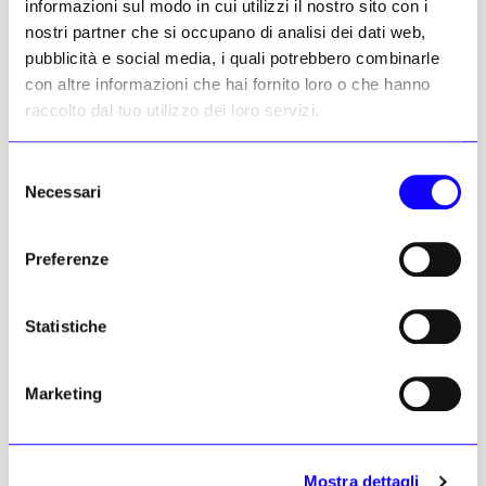
informazioni sul modo in cui utilizzi il nostro sito con i
nostri partner che si occupano di analisi dei dati web,
Musei e Fondazioni
pubblicità e social media, i quali potrebbero combinarle
A Praga gli eredi si riprendono
con altre informazioni che hai fornito loro o che hanno
il Museo Mucha
raccolto dal tuo utilizzo dei loro servizi.
Ada Masoero
22 gennaio 2025
Selezione
Necessari
del
consenso
Altri articoli dell'autore
Preferenze
Statistiche
Marketing
NEWS
NEWS
RESTITUZIONI
NOTIZIE POLITICHE E PROFESSIONALI
La Francia restituirà alla
Mostra dettagli