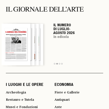
IL NUMERO
IL NUMERO
IL NUMERO
IL NUMERO
DI LUGLIO-
DI LUGLIO-
DI LUGLIO-
DI LUGLIO-
AGOSTO 2026
AGOSTO 2026
AGOSTO 2026
AGOSTO 2026
in edicola
in edicola
in edicola
in edicola
I LUOGHI E LE OPERE
ECONOMIA
Archeologia
Fiere e Gallerie
Restauro e Tutela
Antiquari
Musei e Fondazioni
Aste