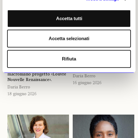
Allarme Louvre: per il
Guyana i resti di sei nativi
neodirettore la situazione
esposti nell’Ottocento
è al limite
negli «zoo umani»
Accetta tutti
A quattro mesi dal suo
Dopo 130 anni, torneranno a
insediamento Christophe
casa le spoglie di sei Kali’na e
Leribault ha spiegato in
Arawak. L’Assemblea Nazionale
Accetta selezionati
un’audizione al Senato che il
ha approvato ieri all’unanimità
museo si trova a dover
una proposta di legge storica:
affrontare un muro di spese
finora le restituzioni si
dovute al degrado e alle
applicavano solo alle richieste
Rifiuta
carenze tecniche. Il 25
di Stati esteri, non delle
incontrerà gli architetti del
colonie francesi
macroniano progetto «Louvre
Daria Berro
Nouvelle Renaissance».
16 giugno 2026
Daria Berro
18 giugno 2026