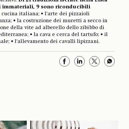
lessivi.
Di 21 tradizioni iscritte nella Lista
 immateriali, 9 sono riconducibili
a cucina italiana; • l’arte dei pizzaioli
nza; • la costruzione dei muretti a secco in
ione della vite ad alberello dello zibibbo di
diterranea; • la cava e cerca del tartufo; • il
ale; • l’allevamento dei cavalli lipizzani.