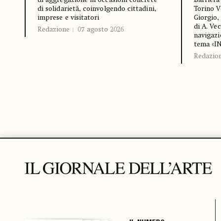
Barriera
di aggregazione in occasioni concrete
Torino V
di solidarietà, coinvolgendo cittadini,
Giorgio,
imprese e visitatori
di A. Ve
Redazione
07 agosto 2026
navigazi
tema «I
Redazio