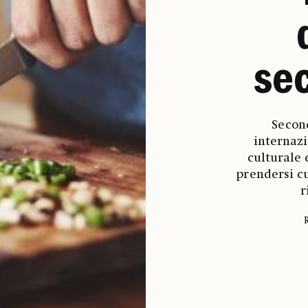
se
Second
internazi
culturale 
prendersi cu
r