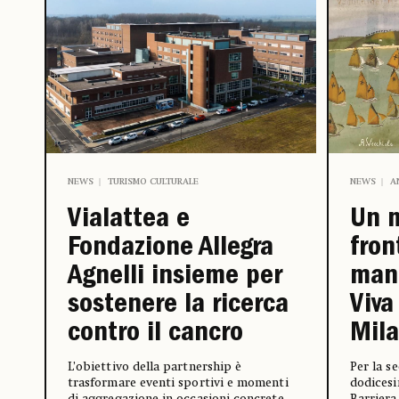
NEWS
A
NEWS
TURISMO CULTURALE
Un 
Vialattea e
fron
Fondazione Allegra
mani
Agnelli insieme per
Viva
sostenere la ricerca
Mil
contro il cancro
Per la s
L’obiettivo della partnership è
dodicesi
trasformare eventi sportivi e momenti