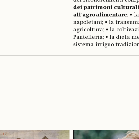
dei riconoscimenti comp
dei patrimoni culturali
all’agroalimentare
: • l
napoletani; • la transuma
agricoltura; • la coltivaz
Pantelleria; • la dieta me
sistema irriguo tradizion