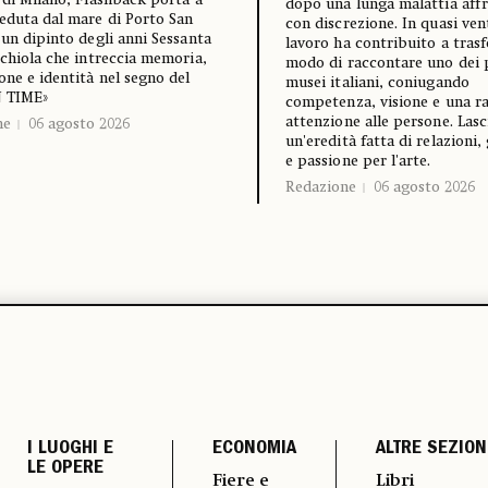
 di Milano, Flashback porta a
dopo una lunga malattia aff
eduta dal mare di Porto San
con discrezione. In quasi ven
 un dipinto degli anni Sessanta
lavoro ha contribuito a trasf
cchiola che intreccia memoria,
modo di raccontare uno dei p
one e identità nel segno del
musei italiani, coniugando
N TIME»
competenza, visione e una r
attenzione alle persone. Lasc
ne
06 agosto 2026
un'eredità fatta di relazioni,
e passione per l'arte.
Redazione
06 agosto 2026
I LUOGHI E
ECONOMIA
ALTRE SEZION
LE OPERE
Fiere e
Libri