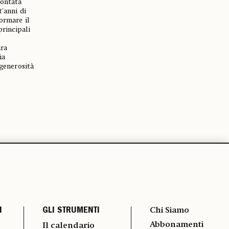
rontata
t'anni di
ormare il
rincipali
ara
ia
 generosità
I
GLI STRUMENTI
Chi Siamo
Abbonamenti
Il calendario