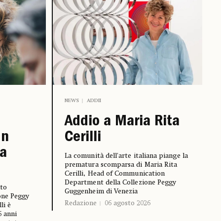
NEWS
ADDII
Addio a Maria Rita
Un
Cerilli
ia
La comunità dell'arte italiana piange la
prematura scomparsa di Maria Rita
Cerilli, Head of Communication
Department della Collezione Peggy
nto
Guggenheim di Venezia
one Peggy
Redazione
06 agosto 2026
li è
6 anni