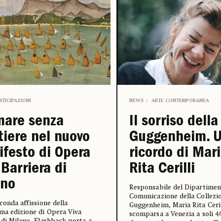
NTICIPAZIONI
NEWS
ARTE CONTEMPORANEA
mare senza
Il sorriso della
tiere nel nuovo
Guggenheim. 
festo di Opera
ricordo di Mar
 Barriera di
Rita Cerilli
ano
Responsabile del Dipartime
Comunicazione della Collezi
econda affissione della
Guggenheim, Maria Rita Ceril
ma edizione di Opera Viva
scomparsa a Venezia a soli 4