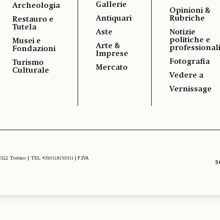
Gallerie
Archeologia
Opinioni &
Antiquari
Rubriche
Restauro e
Tutela
Aste
Notizie
politiche e
Musei e
Arte &
professional
Fondazioni
Imprese
Fotografia
Turismo
Mercato
Culturale
Vedere a
Vernissage
 Torino | TEL. +39.011.819.9111 | P.IVA
S