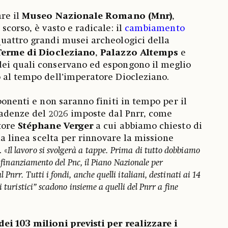
are il
Museo Nazionale Romano (Mnr)
,
scorso, è vasto e radicale: il
cambiamento
uattro grandi musei archeologici della
Terme di Diocleziano
,
Palazzo Altemps
e
 dei quali conservano ed espongono il meglio
 al tempo dell’imperatore Diocleziano.
ponenti e non saranno finiti in tempo per il
cadenze del 2026 imposte dal Pnrr, come
tore
Stéphane Verger
a cui abbiamo chiesto di
 la linea scelta per rinnovare la missione
 «
Il lavoro si svolgerà a tappe.
Prima di tutto dobbiamo
l finanziamento del Pnc, il Piano Nazionale per
nrr. Tutti i fondi, anche quelli italiani, destinati ai 14
 turistici” scadono insieme a quelli del Pnrr a fine
ei 103 milioni previsti per realizzare i