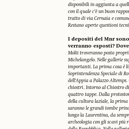
disponibili in aggiunta a que
con il quale c’è un buon rapp
tratto di via Cernaia e comun
Restano aperte questioni tecn
I depositi del Mnr sono
verranno esposti? Dove
Molti troveranno posto proprio
Michelangelo. Nelle gallerie su
importanti. La prima cosa è lib
Soprintendenza Speciale di R
dell’Appia a Palazzo Altemps. 
chiostri.
Intorno al Chiostro d
quattro tappe. Dalla protostor
della cultura laziale, la prim
saranno le grandi tombe princi
lungo la Laurentina, da sempre
archeologia con gli scavi più r