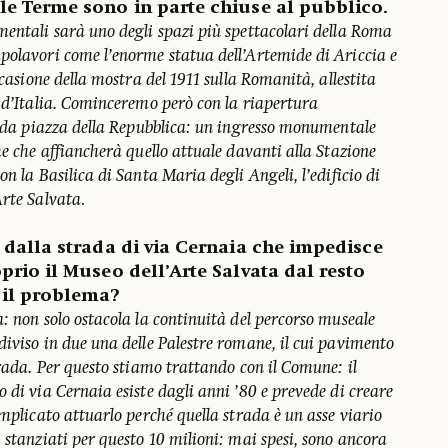
lle Terme sono in parte chiuse al pubblico.
mentali sarà uno degli spazi più spettacolari della Roma
polavori come l’enorme statua dell’Artemide di Ariccia e
ccasione della mostra del 1911 sulla Romanità, allestita
à d’Italia. Cominceremo però con la riapertura
me da piazza della Repubblica: un ingresso monumentale
me che affiancherà quello attuale davanti alla Stazione
n la Basilica di Santa Maria degli Angeli, l’edificio di
Arte Salvata
.
o dalla strada di via Cernaia che impedisce
oprio il Museo dell’Arte Salvata dal resto
 il problema?
: non solo ostacola la continuità del percorso museale
iviso in due una delle Palestre romane, il cui pavimento
trada. Per questo stiamo trattando con il Comune: il
 di via Cernaia esiste dagli anni ’80 e prevede di creare
omplicato attuarlo perché quella strada è un asse viario
 stanziati per questo 10 milioni: mai spesi, sono ancora