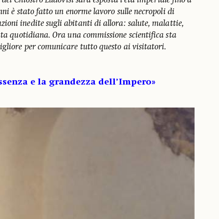
e del Chiostro Ludovisi sarà esposta l’età imperiale fino a
nni è stato fatto un enorme lavoro sulle necropoli di
ni inedite sugli abitanti di allora: salute, malattie,
vita quotidiana. Ora una commissione scientifica sta
gliore per comunicare tutto questo ai visitatori.
essenza e la grandezza dell’Impero»