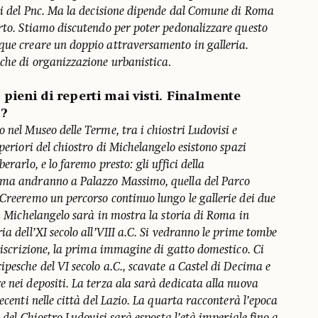
lli del Pnc. Ma la decisione dipende dal Comune di Roma
orto. Stiamo discutendo per poter pedonalizzare questo
que creare un doppio attraversamento in galleria.
iche di organizzazione urbanistica
.
 pieni di reperti mai visti. Finalmente
?
 nel Museo delle Terme, tra i chiostri Ludovisi e
periori del chiostro di Michelangelo esistono spazi
erarlo, e lo faremo presto: gli uffici della
oma andranno a Palazzo Massimo, quella del Parco
Creeremo un percorso continuo lungo le gallerie dei due
i Michelangelo sarà in mostra la storia di Roma in
ia dell’XI secolo all’VIII a.C. Si vedranno le prime tombe
a iscrizione, la prima immagine di gatto domestico. Ci
pesche del VI secolo a.C., scavate a Castel di Decima e
 nei depositi. La terza ala sarà dedicata alla nuova
ecenti nelle città del Lazio. La quarta racconterà l’epoca