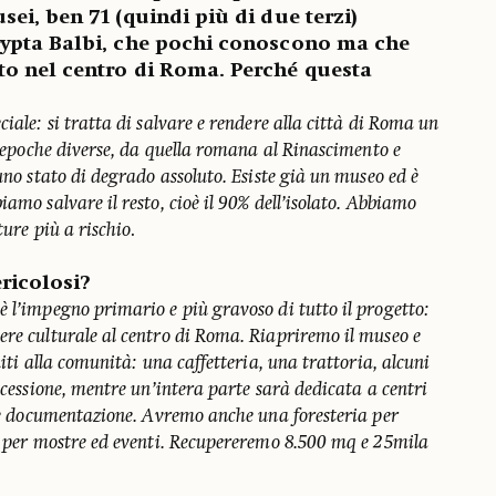
sei, ben 71 (quindi più di due terzi)
rypta Balbi, che pochi conoscono ma che
to nel centro di Roma. Perché questa
iale: si tratta di salvare e rendere alla città di Roma un
di epoche diverse, da quella romana al Rinascimento e
 uno stato di degrado assoluto. Esiste già un museo ed è
amo salvare il resto, cioè il 90% dell’isolato. Abbiamo
ture più a rischio
.
ericolosi?
 l’impegno primario e più gravoso di tutto il progetto:
ere culturale al centro di Roma. Riapriremo il museo e
uiti alla comunità: una caffetteria, una trattoria, alcuni
oncessione, mentre un’intera parte sarà dedicata a centri
a e documentazione. Avremo anche una foresteria per
ti per mostre ed eventi. Recupereremo 8.500 mq e 25mila