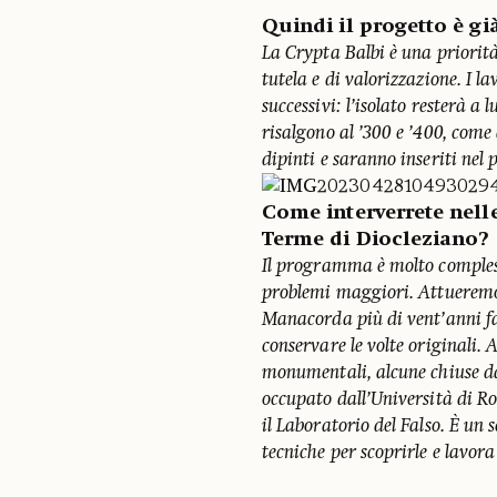
Quindi il progetto è già 
La Crypta Balbi è una priorità
tutela e di valorizzazione. I l
successivi: l’isolato resterà a 
risalgono al ’300 e ’400, come 
dipinti e saranno inseriti nel
Come interverrete nelle
Terme di Diocleziano?
Il programma è molto compless
problemi maggiori. Attueremo 
Manacorda più di vent’anni fa
conservare le volte originali. 
monumentali, alcune chiuse da
occupato dall’Università di R
il Laboratorio del Falso. È un s
tecniche per scoprirle e lavor