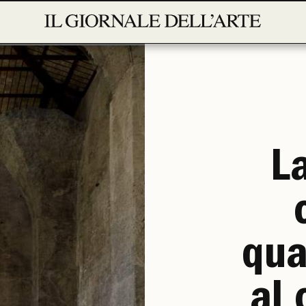
L
qua
al 