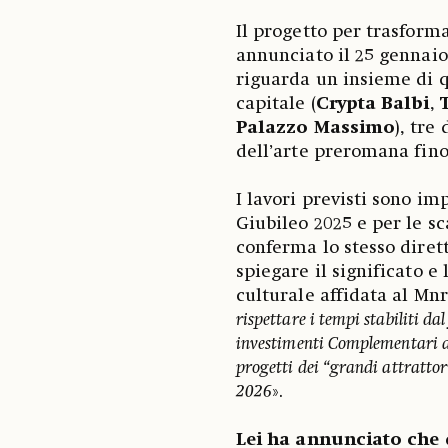
Il progetto per trasform
annunciato il 25 gennaio 
riguarda un insieme di q
capitale (
Crypta Balbi
,
Palazzo Massimo
), tre
dell’arte preromana fino
I lavori previsti sono im
Giubileo 2025 e per le s
conferma lo stesso diret
spiegare il significato e
culturale affidata al Mnr.
rispettare i tempi stabiliti da
investimenti Complementari al P
progetti dei “grandi attrattori
2026
».
Lei ha annunciato che d