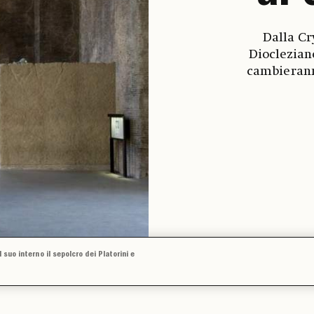
Dalla Cr
Dioclezian
cambierann
 suo interno il sepolcro dei Platorini e
1