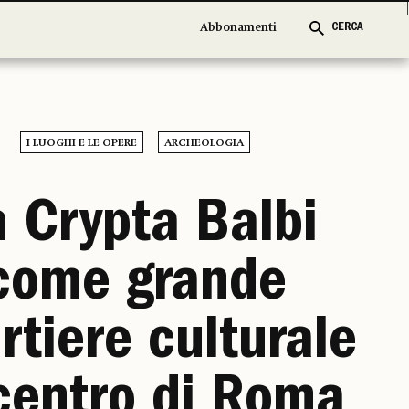
Abbonamenti
Abbonamenti
CERCA
CERCA
I LUOGHI E LE OPERE
ARCHEOLOGIA
a Crypta Balbi
come grande
rtiere culturale
centro di Roma