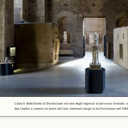
L’aula X delle Terme di Diocleziano era uno degli ingressi al percorso termale: al
due tombe a camera ricavate nel tufo rinvenute lungo la via Portuense nel 195