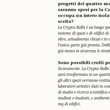
progetti dei quattro mu
saranno spesi per la C
occupa un intero isola
scelta?
La Crypta Balbi è un luogo spec
insieme di spazi e di edifici 
oltre, attualmente chiusi e in
l’unica parte già pronta. Dobbi
già messo in sicurezza le strut
Sono possibili crolli p
Sicuramente. La Crypta Balbi è
sarà trasformata in un quarti
gli altri spazi verranno restit
laboratori artistici dati in c
di studio e ricerca scientific
studiosi e studenti, e ambien
mq di edifici
.