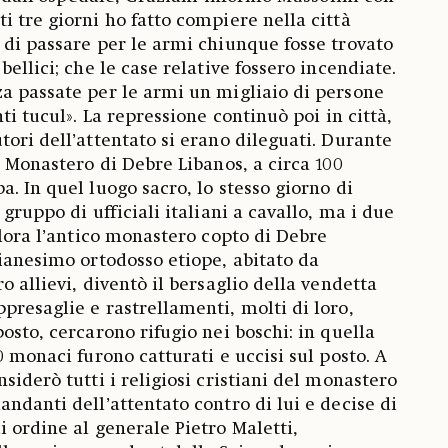
i tre giorni ho fatto compiere nella città
 di passare per le armi chiunque fosse trovato
bellici; che le case relative fossero incendiate.
a passate per le armi un migliaio di persone
nti tucul». La repressione continuò poi in città,
tori dell’attentato si erano dileguati. Durante
l Monastero di Debre Libanos, a circa 100
. In quel luogo sacro, lo stesso giorno di
 gruppo di ufficiali italiani a cavallo, ma i due
llora l’antico monastero copto di Debre
tianesimo ortodosso etiope, abitato da
o allievi, diventò il bersaglio della vendetta
presaglie e rastrellamenti, molti di loro,
osto, cercarono rifugio nei boschi: in quella
0 monaci furono catturati e uccisi sul posto. A
siderò tutti i religiosi cristiani del monastero
ndanti dell’attentato contro di lui e decise di
i ordine al generale Pietro Maletti,