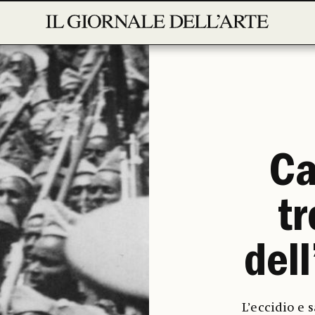
Ca
tr
dell
L’eccidio e 