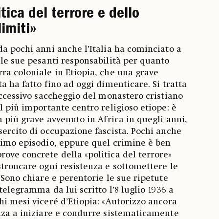
itica del terrore e dello
limiti»
da pochi anni anche l’Italia ha cominciato a
 le sue pesanti responsabilità per quanto
ra coloniale in Etiopia, che una grave
a ha fatto fino ad oggi dimenticare. Si tratta
successivo saccheggio del monastero cristiano
l più importante centro religioso etiope: è
a più grave avvenuto in Africa in quegli anni,
sercito di occupazione fascista. Pochi anche
simo episodio, eppure quel crimine è ben
ove concrete della «politica del terrore»
stroncare ogni resistenza e sottomettere le
 Sono chiare e perentorie le sue ripetute
 telegramma da lui scritto l’8 luglio 1936 a
hi mesi viceré d’Etiopia: «Autorizzo ancora
nza a iniziare e condurre sistematicamente