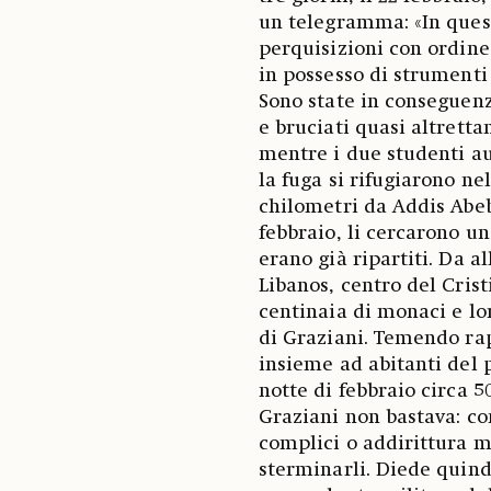
un telegramma: «In quest
perquisizioni con ordine
in possesso di strumenti 
Sono state in conseguenz
e bruciati quasi altretta
mentre i due studenti au
la fuga si rifugiarono ne
chilometri da Addis Abeba
febbraio, li cercarono un
erano già ripartiti. Da a
Libanos, centro del Cris
centinaia di monaci e lor
di Graziani. Temendo rap
insieme ad abitanti del p
notte di febbraio circa 5
Graziani non bastava: con
complici o addirittura ma
sterminarli. Diede quind