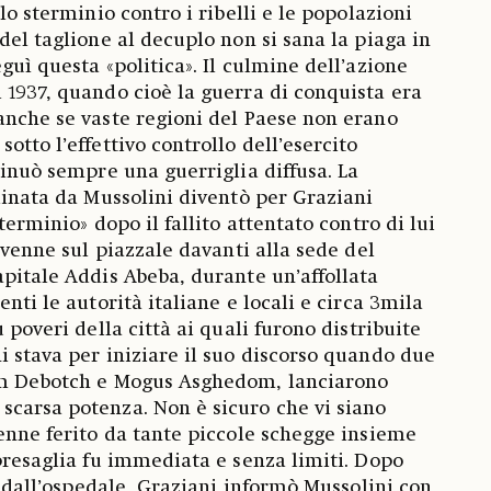
llo sterminio contro i ribelli e le popolazioni
del taglione al decuplo non si sana la piaga in
guì questa «politica». Il culmine dell’azione
 1937, quando cioè la guerra di conquista era
anche se vaste regioni del Paese non erano
otto l’effettivo controllo dell’esercito
tinuò sempre una guerriglia diffusa. La
rdinata da Mussolini diventò per Graziani
terminio» dopo il fallito attentato contro di lui
Avvenne sul piazzale davanti alla sede del
apitale Addis Abeba, durante un’affollata
enti le autorità italiane e locali e circa 3mila
ù poveri della città ai quali furono distribuite
i stava per iniziare il suo discorso quando due
am Debotch e Mogus Asghedom, lanciarono
carsa potenza. Non è sicuro che vi siano
venne ferito da tante piccole schegge insieme
ppresaglia fu immediata e senza limiti. Dopo
o, dall’ospedale, Graziani informò Mussolini con