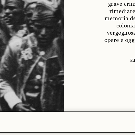
grave crimi
rimediare 
memoria del
colonia
vergognosa
opere e ogge
Ed