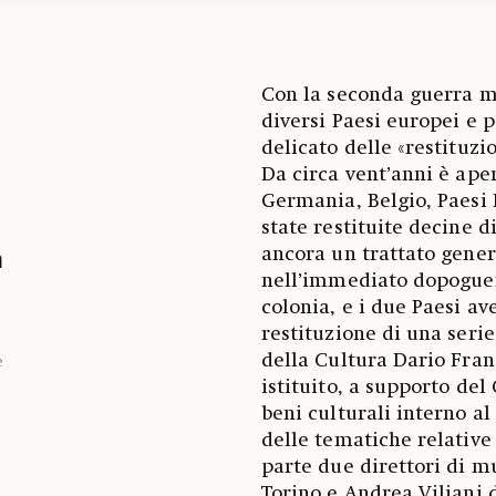
Con la seconda guerra mo
diversi Paesi europei e p
delicato delle «restituzio
Da circa vent’anni è ape
Germania, Belgio, Paesi B
state restituite decine d
ancora un trattato genera
a
nell’immediato dopoguerr
colonia, e i due Paesi a
restituzione di una serie
della Cultura Dario Fran
e
istituito, a supporto del
beni culturali interno al
delle tematiche relative 
parte due direttori di m
Torino e Andrea Viliani 