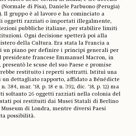
n (Normale di Pisa), Daniele Parbuono (Perugia)
). Il gruppo è al lavoro e ha cominciato a
li oggetti razziati o importati illegalmente,
lezioni pubbliche italiane, per stabilire limiti
tituzioni. Ogni decisione spetterà poi alla
nistero della Cultura. Era stata la Francia a
i un piano per definire i principi generali per
7 il presidente francese Emmanuel Macron, in
, presentò le scuse del suo Paese e promise
ebbe restituito i reperti sottratti. Istituì una
 un dettagliato rapporto, affidato a Bénédicte
. 384, mar. ’18, p. 18 e n. 392, dic. ’18, p. 12) ma
ti soltanto 26 oggetti razziati nella colonia del
stati poi restituiti dai Musei Statali di Berlino
t Museum di Londra, mentre diversi Paesi
a possibilità.