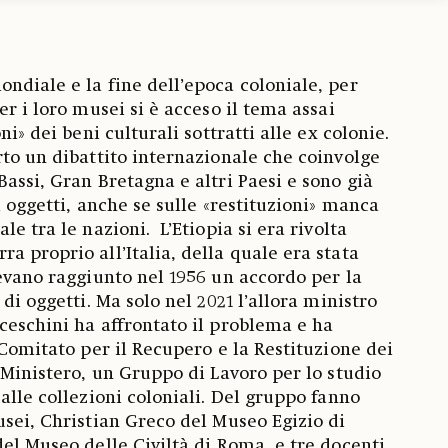
ndiale e la fine dell’epoca coloniale, per
er i loro musei si è acceso il tema assai
ni» dei beni culturali sottratti alle ex colonie.
rto un dibattito internazionale che coinvolge
assi, Gran Bretagna e altri Paesi e sono già
i oggetti, anche se sulle «restituzioni» manca
le tra le nazioni. L’Etiopia si era rivolta
a proprio all’Italia, della quale era stata
vevano raggiunto nel 1956 un accordo per la
 di oggetti. Ma solo nel 2021 l’allora ministro
ceschini ha affrontato il problema e ha
 Comitato per il Recupero e la Restituzione dei
 Ministero, un Gruppo di Lavoro per lo studio
alle collezioni coloniali. Del gruppo fanno
usei, Christian Greco del Museo Egizio di
del Museo delle Civiltà di Roma, e tre docenti