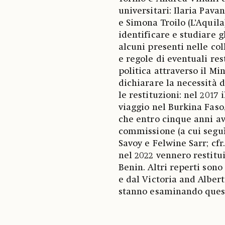
universitari: Ilaria Pava
e Simona Troilo (L’Aquila
identificare e studiare g
alcuni presenti nelle col
e regole di eventuali res
politica attraverso il Mi
dichiarare la necessità d
le restituzioni: nel 201
viaggio nel Burkina Faso
che entro cinque anni avr
commissione (a cui seguì
Savoy e Felwine Sarr; cfr. n
nel 2022 vennero restitui
Benin. Altri reperti sono 
e dal Victoria and Alber
stanno esaminando quest