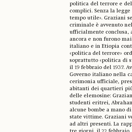
politica del terrore e de
complici. Senza la legge 
tempo utile». Graziani se
criminale è avvenuto nel
ufficialmente conclusa, 
ancora e non furono mai s
italiano e in Etiopia con
«politica del terrore» o
soprattutto «politica di s
il 19 febbraio del 1937. 
Governo italiano nella c
cerimonia ufficiale, pres
abitanti dei quartieri pi
delle elemosine: Grazian
studenti eritrei, Abrah
alcune bombe a mano di s
state vittime. Graziani 
ad altri presenti. La ra
tre giorni, il 22 febbrai