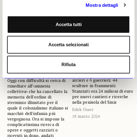
Mostra dettagli
Accetta tutti
NEWS
RESTITUZIONI
NEWS
ARCHEOLOGIA
Caccia grossa ai trofei
Accetta selezionati
I «Giganti» di Mont’e
«perduti» dell’Italia
Prama compiono 50 anni
coloniale
Era il marzo 1974 quando dagli
Rifiuta
L’eccidio e saccheggio di
scavi della necropoli sarda
Debre Libanos in Etiopia fu «il
affiorarono 16 pugilatori, 6
più grave crimine dell’Italia».
arcieri e 6 guerrieri: 44
Oggi con difficoltà si cerca di
sculture in frammenti.
rimediare all’«amnesia
Stanziati ora 24 milioni di euro
collettiva» che ha cancellato la
per nuovi cantieri e ricerche
memoria dell’ordine di
nella penisola del Sinis
sterminio illimitato per il
quale il colonialismo italiano si
Edek Osser
macchiò dell’infamia più
18 marzo 2024
vergognosa. Ora si impone la
complicatissima ricerca di
opere e oggetti razziati o
ricevuti in dono, andati