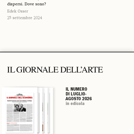
dispersi. Dove sono?
Edek Osser
25 settembre 2024
IL NUMERO
IL NUMERO
IL NUMERO
IL NUMERO
DI LUGLIO-
DI LUGLIO-
DI LUGLIO-
DI LUGLIO-
AGOSTO 2026
AGOSTO 2026
AGOSTO 2026
AGOSTO 2026
in edicola
in edicola
in edicola
in edicola