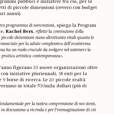
grammi pubblici e iniziative tra cui, per la
tti di piccole dimensioni (ovvero con budget
ari annui).
ostro programma di sovvenzioni
, spiega la Program
ne,
Rachel
Bers
,
riflette la convinzione della
i piccole dimensioni siano altrettanto vitali quanto le
conosciute per la salute complessiva dell'ecosistema
una ha un ruolo cruciale da svolgere nel sostenere la
la pratica artistica contemporanea
».
st’anno figurano 33 nuove organizzazioni oltre
on iniziative pluriennali, 18 enti per la
 9 borse di ricerca. Le 20 piccole realtà
veranno in totale 530mila dollari (più di
 è fondamentale per la nostra comprensione di noi stessi,
 in discussione a vicenda e per l’immaginazione di ciò