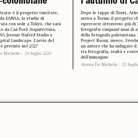
t-colombiane
l’autunno di 
trata» è il progetto vincitore,
Dopo le tappe di Tours, Arles
da SANAA, lo studio di
arriva a Torino il progetto c
tura con sede a Tokyo, che sarà
ripercorre attraverso più di 
to da Caá Porá Arquitectura,
fotografie cinquant’anni di a
A0, Jerome Haferd Studio e
della fotografa palermitana. 
apital Landscape. L’avvio del
Project Room, invece, l’evolu
 è previsto nel 2027
un autore che ha indagato il
tra fotografia, realtà e cost
De Michelis
24 luglio 2026
dell’immagine
Alessia De Michelis
23 lugli