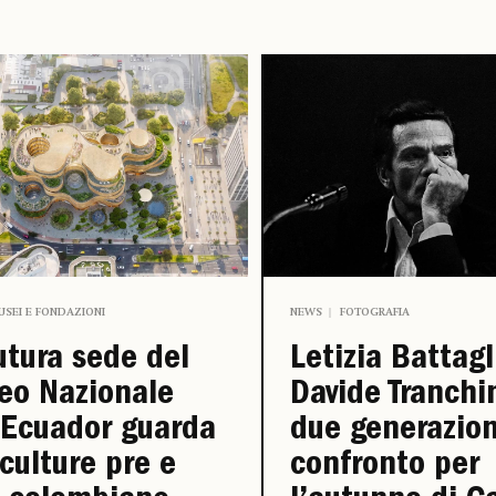
USEI E FONDAZIONI
NEWS
FOTOGRAFIA
utura sede del
Letizia Battagl
eo Nazionale
Davide Tranchi
’Ecuador guarda
due generazion
 culture pre e
confronto per