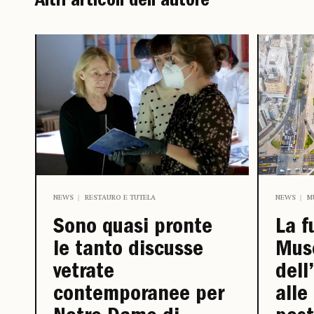
Altri articoli dell'autore
NEWS
RESTAURO E TUTELA
NEWS
M
Sono quasi pronte
La f
le tanto discusse
Mus
vetrate
dell
contemporanee per
alle