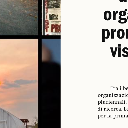
org
pro
vi
Tra i b
organizzazio
pluriennali,
di ricerca. L
per la prima