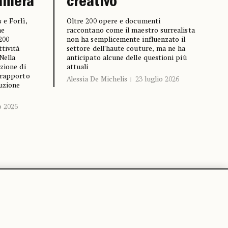
Camera
creativo
 e Forlì,
Oltre 200 opere e documenti
he
raccontano come il maestro surrealista
200
non ha semplicemente influenzato il
ttività
settore dell’haute couture, ma ne ha
Nella
anticipato alcune delle questioni più
zione di
attuali
 rapporto
Alessia De Michelis
23 luglio 2026
ruzione
o 2026