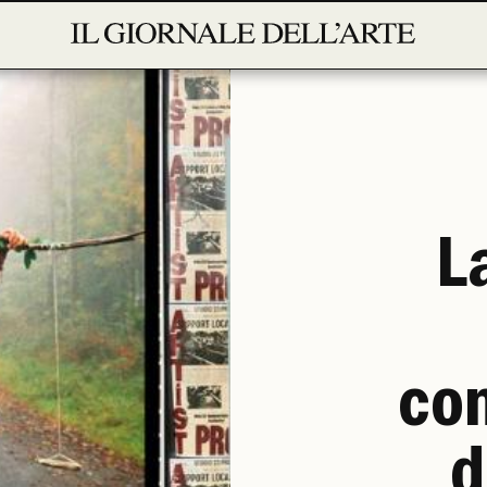
L
con
d