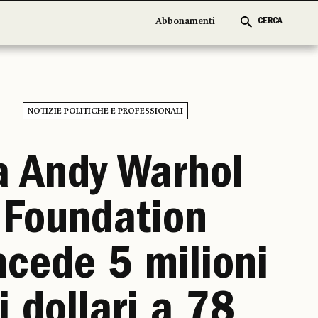
Abbonamenti
Abbonamenti
CERCA
CERCA
NOTIZIE POLITICHE E PROFESSIONALI
a Andy Warhol
Foundation
cede 5 milioni
i dollari a 78