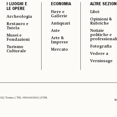
I LUOGHI E
ECONOMIA
ALTRE SEZION
LE OPERE
Fiere e
Libri
Gallerie
Archeologia
Opinioni &
Antiquari
Rubriche
Restauro e
Tutela
Aste
Notizie
politiche e
Musei e
Arte &
professional
Fondazioni
Imprese
Fotografia
Turismo
Mercato
Culturale
Vedere a
Vernissage
 Torino | TEL. +39.011.819.9111 | P.IVA
S