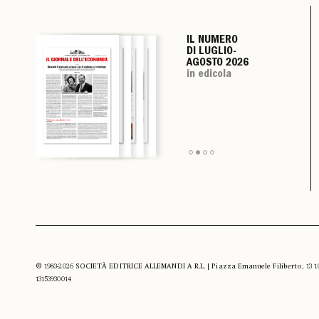
IL NUMERO
IL NUMERO
IL NUMERO
IL NUMERO
DI LUGLIO-
DI LUGLIO-
DI LUGLIO-
DI LUGLIO-
AGOSTO 2026
AGOSTO 2026
AGOSTO 2026
AGOSTO 2026
in edicola
in edicola
in edicola
in edicola
© 1983-2026 SOCIETÀ EDITRICE ALLEMANDI A R.L. | Piazza Emanuele Filiberto, 13 10122
13153930014