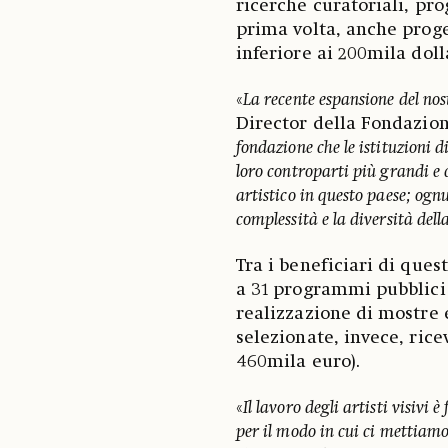
ricerche curatoriali, pro
prima volta, anche proge
inferiore ai 200mila doll
«
La recente espansione del n
Director della Fondazio
fondazione che le istituzioni d
loro controparti più grandi e 
artistico in questo paese; ogn
complessità e la diversità del
Tra i beneficiari di que
a 31 programmi pubblici c
realizzazione di mostre e
selezionate, invece, rice
460mila euro).
«
Il lavoro degli artisti visivi
per il modo in cui ci mettiamo