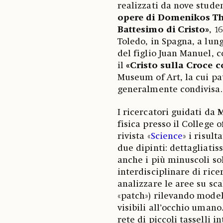
realizzati da nove studen
opere di Domenikos Th
Battesimo di Cristo»
, 1
Toledo, in Spagna, a lun
del figlio Juan Manuel, 
il
«Cristo sulla Croce 
Museum of Art, la cui pa
generalmente condivisa.
I ricercatori guidati da
M
fisica presso il College 
rivista «
Science
» i risult
due dipinti: dettagliat
anche i più minuscoli sol
interdisciplinare di rice
analizzare le aree su sc
«patch») rilevando model
visibili all’occhio uman
rete di piccoli tasselli i