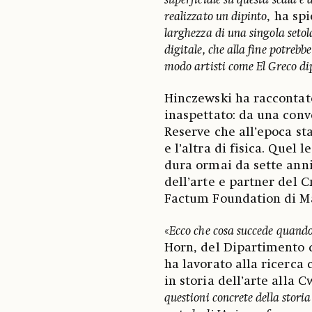
superficiale su questa scala e 
realizzato un dipinto
, ha sp
larghezza di una singola setol
digitale, che alla fine potrebb
modo artisti come El Greco di
Hinczewski ha raccontato
inaspettato: da una conv
Reserve che all’epoca st
e l’altra di fisica. Quel
dura ormai da sette anni 
dell’arte e partner del C
Factum Foundation di M
«
Ecco che cosa succede quando 
Horn, del Dipartimento d
ha lavorato alla ricerca 
in storia dell’arte alla 
questioni concrete della stori