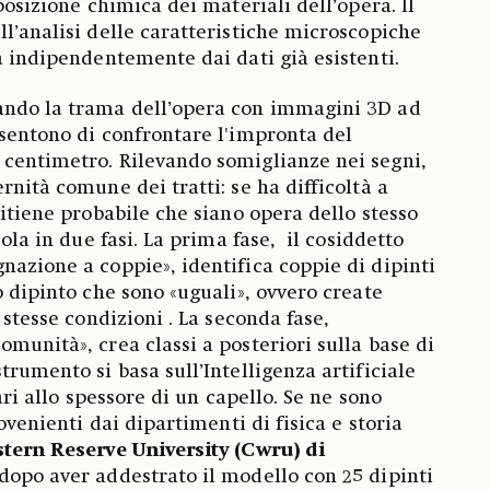
mposizione chimica dei materiali dell’opera. Il
ll’analisi delle caratteristiche microscopiche
ca indipendentemente dai dati già esistenti.
ando la trama dell’opera con immagini 3D ad
nsentono di confrontare l'impronta del
 centimetro. Rilevando somiglianze nei segni,
rnità comune dei tratti: se ha difficoltà a
ritiene probabile che siano opera dello stesso
cola in due fasi. La prima fase, il cosiddetto
nazione a coppie», identifica coppie di dipinti
o dipinto che sono «uguali», ovvero create
 stesse condizioni . La seconda fase,
munità», crea classi a posteriori sulla base di
rumento si basa sull’Intelligenza artificiale
pari allo spessore di un capello. Se ne sono
rovenienti dai dipartimenti di fisica e storia
ern Reserve University (Cwru) di
 dopo aver addestrato il modello con 25 dipinti