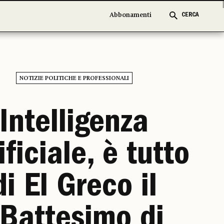
Abbonamenti
Abbonamenti
CERCA
CERCA
NOTIZIE POLITICHE E PROFESSIONALI
Intelligenza
ificiale, è tutto
di El Greco il
Battesimo di