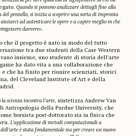
a utilizzarla per dire qualcosa di significativo su chi ha
iegato.
Quando si possono analizzare dettagli fino alla
a del pennello, si inizia a scoprire una sorta di impronta
e aiutarci ad autenticare le opere e a capire meglio in che
pingessero davvero
».
 che il progetto è nato in modo del tutto
ersazione tra due studenti della Case Western
avano insieme, uno studente di storia dell’arte
 legame ha dato vita a una collaborazione che
e che ha finito per riunire scienziati, storici
ma, del Cleveland Institute of Art e della
adrid.
la scienza incontra l’arte
, sintetizza Andrew Van
i Antropologia della Purdue University, che
come borsista post-dottorato sia in fisica che
Cwru.
L’applicazione di metodi computazionali a
a dell’arte è stata fondamentale sia per creare un nuovo