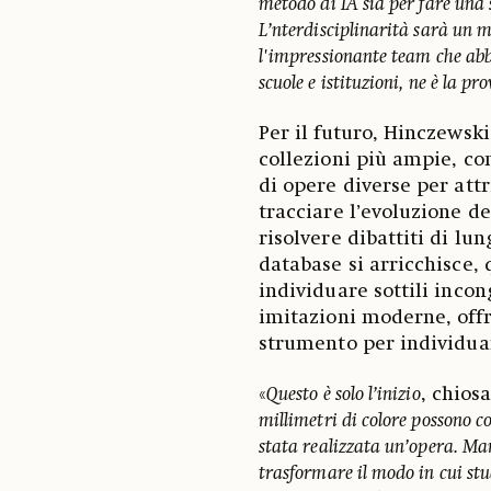
metodo di IA sia per fare una 
L’nterdisciplinarità sarà un m
l'impressionante team che ab
scuole e istituzioni, ne è la pr
Per il futuro, Hinczewski
collezioni più ampie, co
di opere diverse per attr
tracciare l’evoluzione de
risolvere dibattiti di l
database si arricchisce,
individuare sottili inco
imitazioni moderne, offr
strumento per individuare
«
Questo è solo l’inizio
, chios
millimetri di colore possono 
stata realizzata un’opera. Ma
trasformare il modo in cui stu