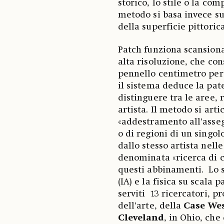
storico, lo stile o la co
metodo si basa invece su
della superficie pittori
Patch funziona scansion
alta risoluzione, che co
pennello centimetro per
il sistema deduce la pate
distinguere tra le aree, 
artista. Il metodo si arti
«addestramento all’asseg
o di regioni di un singol
dallo stesso artista nelle
denominata «ricerca di co
questi abbinamenti. Lo st
(IA) e la fisica su scala 
serviti 13 ricercatori, p
dell’arte, della
Case West
Cleveland
, in Ohio, che