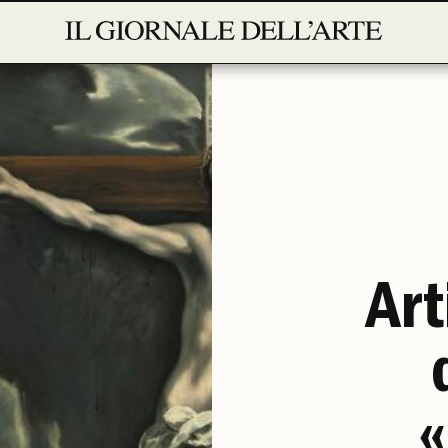
Art
«