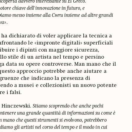
scoperta davvero interessante su El Greco.
otore chiave dell'innovazione in futuro, e
biamo messo insieme alla Cwru insieme ad altre grandi
ova
».
 ha dichiarato di voler applicare la tecnica a
nfrontando le «impronte digitali» superficiali
ibuire i dipinti con maggiore sicurezza,
llo stile di un artista nel tempo e persino
unga data su opere controverse. Man mano che il
 questo approccio potrebbe anche aiutare a
ngruenze che indicano la presenza di
endo a musei e collezionisti un nuovo potente
 i falsi.
a Hinczewski.
Stiamo scoprendo che anche pochi
contenere una grande quantità di informazioni su come è
n mano che questi strumenti si evolvono, potrebbero
diamo gli artisti nel corso del tempo e il modo in cui