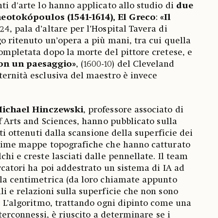
ti d'arte lo hanno applicato allo studio di
due
eotokópoulos (1541-1614), El Greco
:
«Il
624, pala d’altare per l’Hospital Tavera di
go ritenuto un’opera a più mani, tra cui quella
completata dopo la morte del pittore cretese, e
con un paesaggio»
, (1600-10) del Cleveland
ternità esclusiva del maestro è invece
ichael Hinczewski
, professore associato di
of Arts and Sciences, hanno pubblicato sulla
ati ottenuti dalla scansione della superficie dei
issime mappe topografiche che hanno catturato
chi e creste lasciati dalle pennellate. Il team
rcatori ha poi addestrato un sistema di IA ad
ala centimetrica (da loro chiamate appunto
li e relazioni sulla superficie che non sono
o. L’algoritmo, trattando ogni dipinto come una
nterconnessi, è riuscito a determinare se i