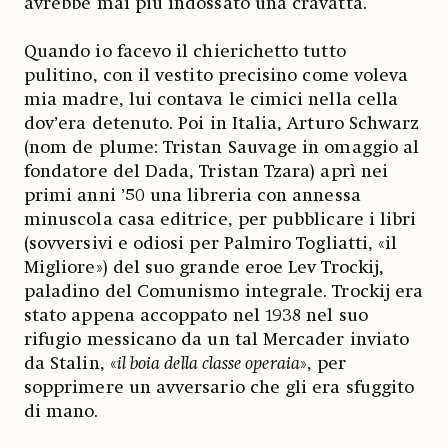
avrebbe mai più indossato una cravatta.
Quando io facevo il chierichetto tutto
pulitino, con il vestito precisino come voleva
mia madre, lui contava le cimici nella cella
dov’era detenuto. Poi in Italia, Arturo Schwarz
(nom de plume: Tristan Sauvage in omaggio al
fondatore del Dada, Tristan Tzara) aprì nei
primi anni ’50 una libreria con annessa
minuscola casa editrice, per pubblicare i libri
(sovversivi e odiosi per Palmiro Togliatti, «il
Migliore») del suo grande eroe Lev Trockij,
paladino del Comunismo integrale. Trockij era
stato appena accoppato nel 1938 nel suo
rifugio messicano da un tal Mercader inviato
da Stalin, «
il boia della classe operaia
», per
sopprimere un avversario che gli era sfuggito
di mano.