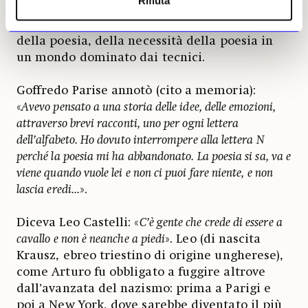
Rifiuta
vanto del nostro tempo e il tempo della sua
vita è stato un vanto della poesia, della forza
della poesia, della necessità della poesia in
un mondo dominato dai tecnici.
Goffredo Parise annotò (cito a memoria):
«
Avevo pensato a una storia delle idee, delle emozioni,
attraverso brevi racconti, uno per ogni lettera
dell’alfabeto. Ho dovuto interrompere alla lettera N
perché la poesia mi ha abbandonato. La poesia si sa, va e
viene quando vuole lei e non ci puoi fare niente, e non
lascia eredi...
».
Diceva Leo Castelli: «
C’è gente che crede di essere a
cavallo e non è neanche a piedi
». Leo (di nascita
Krausz, ebreo triestino di origine ungherese),
come Arturo fu obbligato a fuggire altrove
dall’avanzata del nazismo: prima a Parigi e
poi a New York, dove sarebbe diventato il più