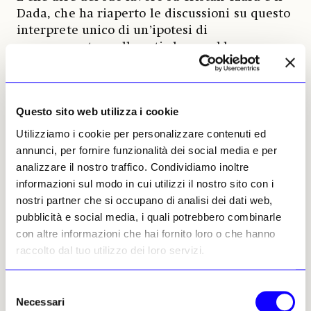
Dada, che ha riaperto le discussioni su questo
interprete unico di un’ipotesi di
«azzeramento» nelle arti che avrebbe
influenzato molti artisti, compreso il gruppo
Zero (l’ultimo movimento tutto europeo) tra
cui Manzoni, Klein, Heinz Mack e Arman, per
Questo sito web utilizza i cookie
non scomodare addirittura Fontana.
Utilizziamo i cookie per personalizzare contenuti ed
Ogni stagione della vita e della storia ha
annunci, per fornire funzionalità dei social media e per
obiettivi suoi (imperscrutabili), cambia
analizzare il nostro traffico. Condividiamo inoltre
l’espressività e l’energia specie in chi ha delle
informazioni sul modo in cui utilizzi il nostro sito con i
cose forti da dire, alcuni diventano afoni, altri
nostri partner che si occupano di analisi dei dati web,
stonati. C’è chi ha l’ardire di accettare
pubblicità e social media, i quali potrebbero combinarle
l’ostracismo, il carcere o, quantomeno,
con altre informazioni che hai fornito loro o che hanno
un’impopolarità invalidante quando la
raccolto dal tuo utilizzo dei loro servizi.
battaglia delle idee si fa pressante e cessa di
essere un dogma il valore individuale della
Selezione
vita.
Necessari
del