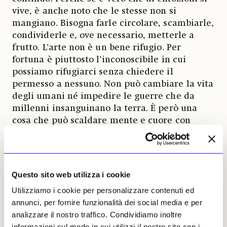
vive, è anche noto che le stesse non si
mangiano. Bisogna farle circolare, scambiarle,
condividerle e, ove necessario, metterle a
frutto. L’arte non è un bene rifugio. Per
fortuna è piuttosto l’inconoscibile in cui
possiamo rifugiarci senza chiedere il
permesso a nessuno. Non può cambiare la vita
degli umani né impedire le guerre che da
millenni insanguinano la terra. È però una
cosa che può scaldare mente e cuore con
effetti curativi, se lo si vuole. Io, nevrotico ero
e nevrotico sono, ma tremo al pensiero di che
cosa sarebbe stato di me senza l’immersione
continua nel brodo dell’arte. Non è il brodo
Questo sito web utilizza i cookie
primordiale, ma è altrettanto potente.
Utilizziamo i cookie per personalizzare contenuti ed
annunci, per fornire funzionalità dei social media e per
Dunque si compra l’arte per consolazione, per
analizzare il nostro traffico. Condividiamo inoltre
contemplazione e non bisogna aspettarsi
informazioni sul modo in cui utilizzi il nostro sito con i