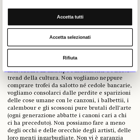
Come i sentimenti umani che non si possono
Accetta tutti
chiudere in un cassetto per capitalizzare, le
opere d’arte continuano a risplendere sulle
pareti del mondo anche se in una casa che
Accetta selezionati
non esiste veramente e pertanto si devono
poter muovere liberamente. E guai a chi
continua a fare statistiche e misurazioni come
Rifiuta
si usa per prevenire i terremoti, così da
individuare in anticipo i mutamenti e i nuovi
trend della cultura. Non vogliamo neppure
comprare trofei da salotto né cedole bancarie,
vogliamo consolarci dalle perdite e sparizioni
delle cose umane con le canzoni, i balbettii, i
calembour e gli scossoni pure brutali dell’arte
(ogni generazione abbatte i canoni cari a chi
ci ha preceduto). Non possiamo fare a meno
degli occhi e delle orecchie degli artisti, delle
loro menti ingarbugliate. Non vi è garanzia