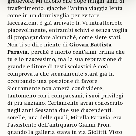
gradevole. Mi dicono che dopo lunghi anni di
trasferimento, giacché l’anima viaggia lenta
come in un dormiveglia per evitare
lacerazioni, è già arrivato lì. Vi intratterrete
piacevolmente, entrambi schivi e senza voglia
di propagandare alcunché, come siete stati.
Non ti so dire niente di
Giovan Battista
Paravia
, perché è morto cent’anni prima che
tu e io nascessimo, ma la sua reputazione di
grande editore di testi scolastici è così
comprovata che sicuramente starà già lì,
occupando una posizione di favore.
Sicuramente non amerà condividere,
tantomeno con i compaesani, i suoi privilegi
di più anziano. Certamente avrai conosciuto
negli anni Sessanta due sue discendenti,
sorelle, una delle quali, Mirella Paravia, era
l’assistente dell’antiquario Gianni Pron,
quando la galleria stava in via Giolitti. Visto