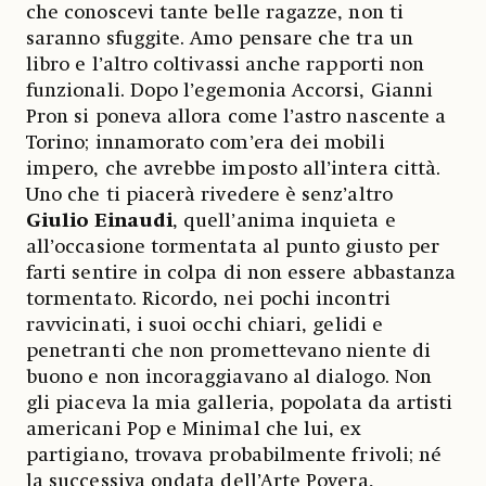
che conoscevi tante belle ragazze, non ti
saranno sfuggite. Amo pensare che tra un
libro e l’altro coltivassi anche rapporti non
funzionali. Dopo l’egemonia Accorsi, Gianni
Pron si poneva allora come l’astro nascente a
Torino; innamorato com’era dei mobili
impero, che avrebbe imposto all’intera città.
Uno che ti piacerà rivedere è senz’altro
Giulio Einaudi
, quell’anima inquieta e
all’occasione tormentata al punto giusto per
farti sentire in colpa di non essere abbastanza
tormentato. Ricordo, nei pochi incontri
ravvicinati, i suoi occhi chiari, gelidi e
penetranti che non promettevano niente di
buono e non incoraggiavano al dialogo. Non
gli piaceva la mia galleria, popolata da artisti
americani Pop e Minimal che lui, ex
partigiano, trovava probabilmente frivoli; né
la successiva ondata dell’Arte Povera,