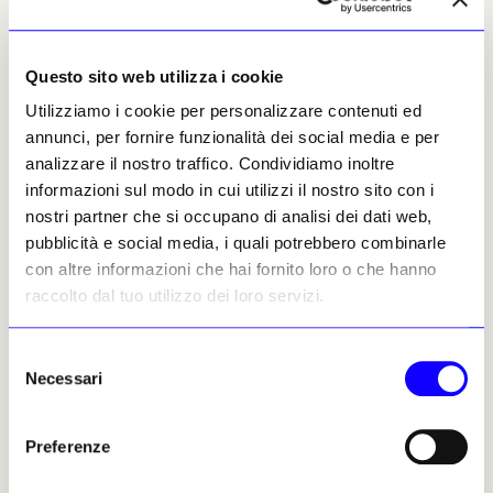
cui voglio ricordarti alcuni dati, perché
magari hai rimosso il contesto in cui
operavano; così ricco da risultare oggi fumoso
Questo sito web utilizza i cookie
e anche inestricabile. Il padre di voi tutti,
Utilizziamo i cookie per personalizzare contenuti ed
Giuseppe Pomba
, nato alla fine del
annunci, per fornire funzionalità dei social media e per
Settecento, quello che ha passato diciassette
analizzare il nostro traffico. Condividiamo inoltre
anni della sua vita per dare alle stampe le
informazioni sul modo in cui utilizzi il nostro sito con i
miriadi di volumi di «Latinorum
nostri partner che si occupano di analisi dei dati web,
Scriptorum...», merita una attenzione
pubblicità e social media, i quali potrebbero combinarle
particolare; dunque, devi stare all’erta. Ci
con altre informazioni che hai fornito loro o che hanno
sarà sicuramente
Mario Lattes
, romanziere,
raccolto dal tuo utilizzo dei loro servizi.
pittore e editore, ebreo ateo sempre dolente e
sarcastico, che scrisse di Torino: «
Città
Selezione
assassinata dove la pietra dei marciapiedi non risuona
Necessari
del
più
». Avendolo conosciuto personalmente
consenso
quando, a metà degli anni Sessanta, visitava
la mia galleria sempre dissentendo dalle mie
Preferenze
scelte, posso ricordarti che con la sua
intelligenza graffiante è sempre stato un osso