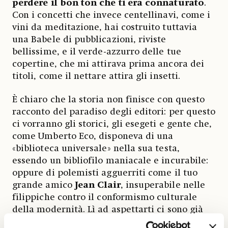
perdere il bon ton che ti era connaturato
.
Con i concetti che invece centellinavi, come i
vini da meditazione, hai costruito tuttavia
una Babele di pubblicazioni, riviste
bellissime, e il verde-azzurro delle tue
copertine, che mi attirava prima ancora dei
titoli, come il nettare attira gli insetti.
È chiaro che la storia non finisce con questo
racconto del paradiso degli editori: per questo
ci vorranno gli storici, gli esegeti e gente che,
come Umberto Eco, disponeva di una
«biblioteca universale» nella sua testa,
essendo un bibliofilo maniacale e incurabile:
oppure di polemisti agguerriti come il tuo
grande amico
Jean Clair
, insuperabile nelle
filippiche contro il conformismo culturale
della modernità. Lì ad aspettarti ci sono già
dei bei tipetti, il meglio della piemontesità di