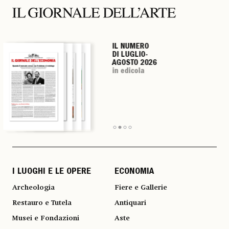
IL NUMERO
IL NUMERO
IL NUMERO
IL NUMERO
DI LUGLIO-
DI LUGLIO-
DI LUGLIO-
DI LUGLIO-
AGOSTO 2026
AGOSTO 2026
AGOSTO 2026
AGOSTO 2026
in edicola
in edicola
in edicola
in edicola
I LUOGHI E LE OPERE
ECONOMIA
Archeologia
Fiere e Gallerie
Restauro e Tutela
Antiquari
Musei e Fondazioni
Aste