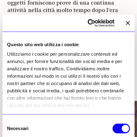
oggetti forniscono prove di una continua
attività nella città molto tempo dopo l’era
faraonica.
Conosciuta come Heracleopolis Magna
sotto il dominio greco
, la città rimase un
Questo sito web utilizza i cookie
centro importante anche molto tempo dopo
aver perso il suo ruolo di capitale reale. I resti
Utilizziamo i cookie per personalizzare contenuti ed
recentemente portati alla luce aiutano a
annunci, per fornire funzionalità dei social media e per
comprendere come i suoi spazi religiosi, gli
analizzare il nostro traffico. Condividiamo inoltre
edifici pubblici e il paesaggio urbano si siano
informazioni sul modo in cui utilizzi il nostro sito con i
sviluppati nel corso dei successivi periodi
nostri partner che si occupano di analisi dei dati web,
storici.
pubblicità e social media, i quali potrebbero combinarle
con altre informazioni che hai fornito loro o che hanno
raccolto dal tuo utilizzo dei loro servizi.
Selezione
Necessari
del
consenso