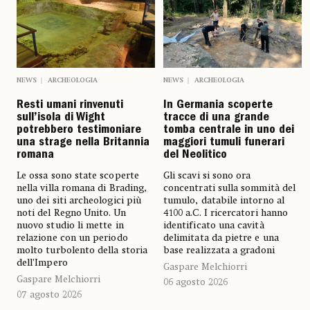
NEWS
ARCHEOLOGIA
NEWS
ARCHEOLOGIA
Resti umani rinvenuti
In Germania scoperte
sull’isola di Wight
tracce di una grande
potrebbero testimoniare
tomba centrale in uno dei
una strage nella Britannia
maggiori tumuli funerari
romana
del Neolitico
Le ossa sono state scoperte
Gli scavi si sono ora
nella villa romana di Brading,
concentrati sulla sommità del
uno dei siti archeologici più
tumulo, databile intorno al
noti del Regno Unito. Un
4100 a.C. I ricercatori hanno
nuovo studio li mette in
identificato una cavità
relazione con un periodo
delimitata da pietre e una
molto turbolento della storia
base realizzata a gradoni
dell’Impero
Gaspare Melchiorri
Gaspare Melchiorri
06 agosto 2026
07 agosto 2026