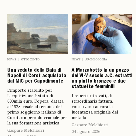
NEWS
OTTOCENTO
NEWS
ARCHEOLOGIA
Una veduta della Baia di
A Marzabotto in un pozzo
Napoli di Corot acquistata
del VI-V secolo a.C. estratti
dal MiC per Capodimonte
un piatto bronzeo e due
statuette femminili
L’importo stabilito per
l’acquisizione è stato di
I reperti ritrovati, di
600mila euro. L’opera, datata
straordinaria fattura,
al 1828, risale al termine del
conservano ancora la
primo soggiorno italiano di
lucentezza originale del
Corot, un periodo cruciale per
metallo
la sua formazione artistica
Gaspare Melchiorri
Gaspare Melchiorri
04 agosto 2026