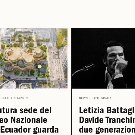
USEI E FONDAZIONI
NEWS
FOTOGRAFIA
utura sede del
Letizia Battagl
eo Nazionale
Davide Tranchi
’Ecuador guarda
due generazion