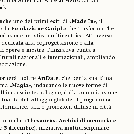
eum of American Art e al Metropolitan
rk.
nche uno dei primi esiti di
«Made In»
, il
to da
Fondazione Cariplo
che trasforma The
roduzione artistica multicentrica. Attraverso
 dedicata alla coprogettazione e alla
di opere e mostre, l’iniziativa punta a
ulturali nazionali e internazionali, ampliando
ssociazione.
ornerà inoltre
ArtDate
, che per la sua 16ma
tema
«Magia»
, indagando le nuove forme di
ll’inconscio tecnologico, dalla comunicazione
tualità del villaggio globale. Il programma
ormance, talk e proiezioni diffuse in città.
ario anche
«Thesaurus. Archivi di memoria e
e-5 dicembre
), iniziativa multidisciplinare