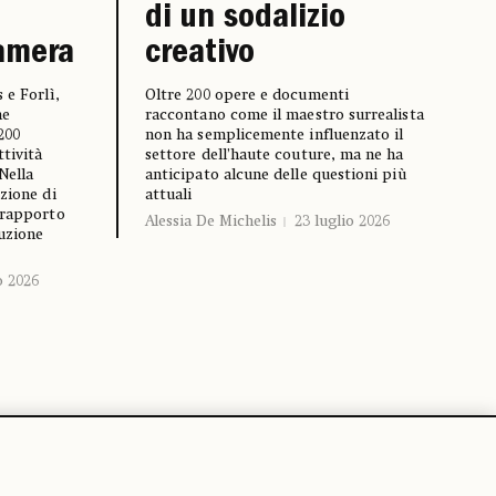
di un sodalizio
Camera
creativo
 e Forlì,
Oltre 200 opere e documenti
he
raccontano come il maestro surrealista
200
non ha semplicemente influenzato il
ttività
settore dell’haute couture, ma ne ha
Nella
anticipato alcune delle questioni più
zione di
attuali
 rapporto
Alessia De Michelis
23 luglio 2026
ruzione
o 2026