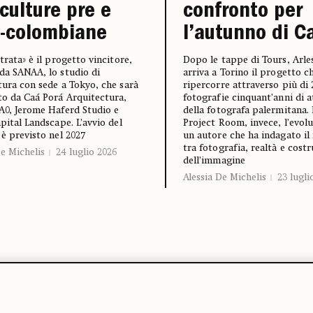
 culture pre e
confronto per
t-colombiane
l’autunno di 
trata» è il progetto vincitore,
Dopo le tappe di Tours, Arles
da SANAA, lo studio di
arriva a Torino il progetto c
tura con sede a Tokyo, che sarà
ripercorre attraverso più di 
to da Caá Porá Arquitectura,
fotografie cinquant’anni di a
A0, Jerome Haferd Studio e
della fotografa palermitana. 
apital Landscape. L’avvio del
Project Room, invece, l’evolu
 è previsto nel 2027
un autore che ha indagato il
tra fotografia, realtà e cost
De Michelis
24 luglio 2026
dell’immagine
Alessia De Michelis
23 lugli