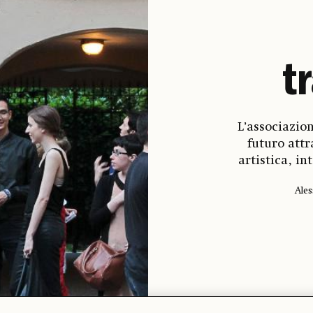
t
L’associazio
futuro att
artistica, i
Ales