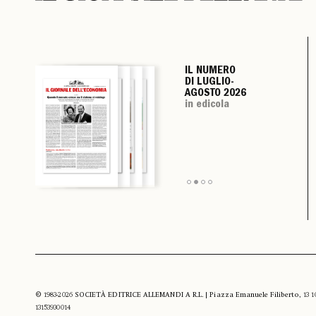
IL NUMERO
IL NUMERO
IL NUMERO
IL NUMERO
DI LUGLIO-
DI LUGLIO-
DI LUGLIO-
DI LUGLIO-
AGOSTO 2026
AGOSTO 2026
AGOSTO 2026
AGOSTO 2026
in edicola
in edicola
in edicola
in edicola
© 1983-2026 SOCIETÀ EDITRICE ALLEMANDI A R.L. | Piazza Emanuele Filiberto, 13 10122
13153930014