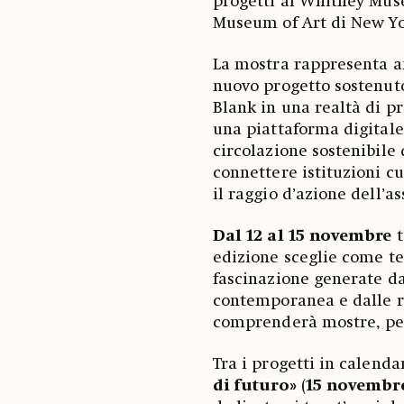
progetti al Whitney Mus
Museum of Art di New Yo
La mostra rappresenta a
nuovo progetto sostenu
Blank in una realtà di p
una piattaforma digitale
circolazione sostenibile 
connettere istituzioni c
il raggio d’azione dell’a
Dal 12 al 15 novembre
t
edizione sceglie come 
fascinazione generate da
contemporanea e dalle ri
comprenderà mostre, perf
Tra i progetti in calend
di futuro»
(
15 novembr