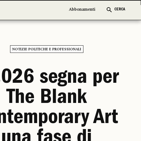
Abbonamenti
Abbonamenti
CERCA
CERCA
NOTIZIE POLITICHE E PROFESSIONALI
2026 segna per
The Blank
ntemporary Art
una fase di