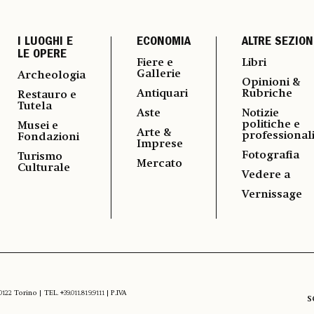
I LUOGHI E
ECONOMIA
ALTRE SEZION
LE OPERE
Fiere e
Libri
Gallerie
Archeologia
Opinioni &
Antiquari
Rubriche
Restauro e
Tutela
Aste
Notizie
politiche e
Musei e
Arte &
professional
Fondazioni
Imprese
Fotografia
Turismo
Mercato
Culturale
Vedere a
Vernissage
 Torino | TEL. +39.011.819.9111 | P.IVA
S