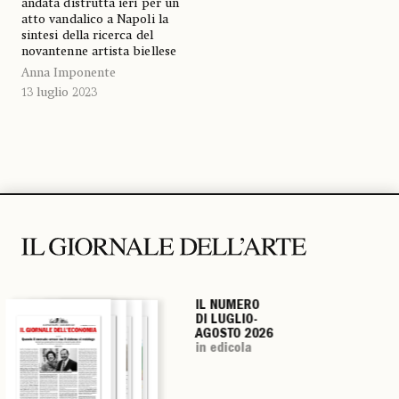
andata distrutta ieri per un
atto vandalico a Napoli la
sintesi della ricerca del
novantenne artista biellese
Anna Imponente
13 luglio 2023
IL NUMERO
IL NUMERO
IL NUMERO
IL NUMERO
DI LUGLIO-
DI LUGLIO-
DI LUGLIO-
DI LUGLIO-
AGOSTO 2026
AGOSTO 2026
AGOSTO 2026
AGOSTO 2026
in edicola
in edicola
in edicola
in edicola