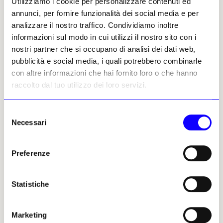
Utilizziamo i cookie per personalizzare contenuti ed
Ministero degli Affari Esteri mediava e
annunci, per fornire funzionalità dei social media e per
affiancava il ruolo propulsivo del museo
analizzare il nostro traffico. Condividiamo inoltre
stringendo accordi culturali di cui si
informazioni sul modo in cui utilizzi il nostro sito con i
assumeva l’onere finanziario per Biennali e
nostri partner che si occupano di analisi dei dati web,
Triennali in giro per il mondo.
pubblicità e social media, i quali potrebbero combinarle
con altre informazioni che hai fornito loro o che hanno
La Galleria si configurava all’epoca come una
raccolto dal tuo utilizzo dei loro servizi.
Soprintendenza speciale territoriale con una
serie di piccoli musei satelliti appartati e
Selezione
interessanti nella capitale e fuori, con il
Necessari
del
museo Manzù di Ardea. Per le competenze
consenso
specialistiche nel restauro del
Preferenze
contemporaneo è stato possibile salvare un
inedito murale di Afro del 1946 nei pressi di
via Veneto: su quattro lati, ritraeva in bozzetti
Statistiche
i maggiori scrittori, registi, attori, artisti che
si erano dati appuntamento a Roma dal
secondo dopoguerra, compresa Palma
Marketing