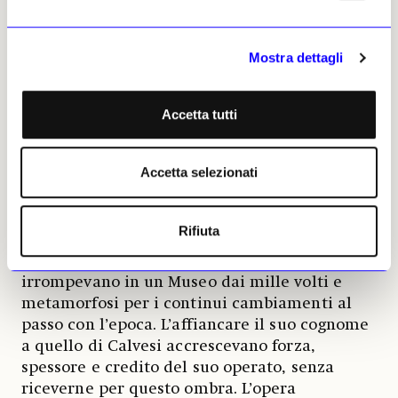
Bucarelli.
Anche Augusta Monferini aveva portato in
Mostra dettagli
Galleria lo stile della sua personale eleganza
che suonava come invito a misurarsi con la
sobrietà dei colori di preziose giacche
Accetta tutti
destrutturate qualche volta segnate dalla
presenza degli amati gatti, camicie seriche
Accetta selezionati
monacali e confortevoli per interminabili
giornate lavorative. Sembra di sentire
risuonare ancora nei saloni, coperto da altre
Rifiuta
voci lo scroscio di una risata fragorosa,
l’intelligenza dei motti di spirito che
irrompevano in un Museo dai mille volti e
metamorfosi per i continui cambiamenti al
passo con l’epoca. L’affiancare il suo cognome
a quello di Calvesi accrescevano forza,
spessore e credito del suo operato, senza
riceverne per questo ombra. L’opera