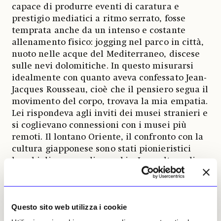
capace di produrre eventi di caratura e
prestigio mediatici a ritmo serrato, fosse
temprata anche da un intenso e costante
allenamento fisico: jogging nel parco in città,
nuoto nelle acque del Mediterraneo, discese
sulle nevi dolomitiche. In questo misurarsi
idealmente con quanto aveva confessato Jean-
Jacques Rousseau, cioè che il pensiero segua il
movimento del corpo, trovava la mia empatia.
Lei rispondeva agli inviti dei musei stranieri e
si coglievano connessioni con i musei più
remoti. Il lontano Oriente, il confronto con la
cultura giapponese sono stati pionieristici
banchi di prova e di scambio. Le sculture di
Manzù e di de Chirico assieme ai dipinti
entravano in mostre nei musei di laggiù. E qui
a Roma nella Galleria irrompeva il
Questo sito web utilizza i cookie
movimento Gutai e la fusione con l’occidente
proposta da Shu Takahashi. Mentre il