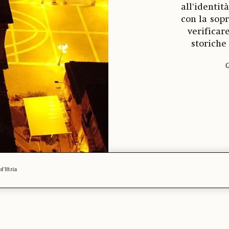
all'identit
con la sop
verificar
storiche
G
’Iltria