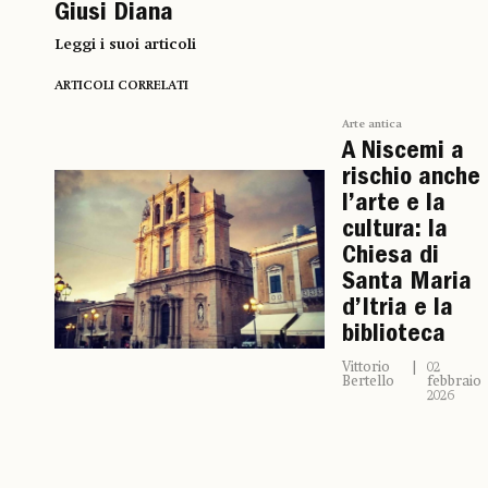
Giusi Diana
Leggi i suoi articoli
ARTICOLI CORRELATI
Arte antica
A Niscemi a
rischio anche
l’arte e la
cultura: la
Chiesa di
Santa Maria
d’Itria e la
biblioteca
Vittorio
02
Bertello
febbraio
2026