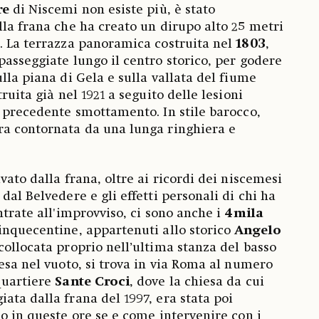
re
di Niscemi non esiste più, è stato
lla frana che ha creato un dirupo alto 25 metri
. La terrazza panoramica costruita nel
1803
,
passeggiate lungo il centro storico, per godere
lla piana di Gela e sulla vallata del fiume
ruita già nel 1921 a seguito delle lesioni
n precedente smottamento. In stile barocco,
ra contornata da una lunga ringhiera e
vato dalla frana, oltre ai ricordi dei niscemesi
dal Belvedere e gli effetti personali di chi ha
ntrate all'improvviso, ci sono anche i
4mila
cinquecentine, appartenuti allo storico
Angelo
 collocata proprio nell’ultima stanza del basso
pesa nel vuoto, si trova in via Roma al numero
quartiere
Sante Croci
, dove la chiesa da cui
ata dalla frana del 1997, era stata poi
do in queste ore se e come intervenire con i