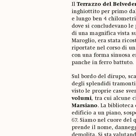
Il
Terrazzo del Belvede
inghiottito per primo da
e lungo ben 4 chilometri
dove si concludevano le 
di una magnifica vista su
Maroglio, era stata ricost
riportate nel corso di u
con una forma sinuosa e
panche in ferro battuto.
Sul bordo del dirupo, sca
degli splendidi tramonti 
visto le proprie case sve
volumi
, tra cui alcune 
Marsiano
. La biblioteca
edificio a un piano, sos
67. Siamo nel cuore del 
prende il nome, danneggi
demolita. Si sta valutan