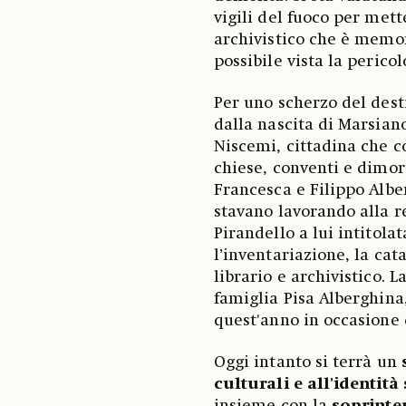
vigili del fuoco per mett
archivistico che è memor
possibile vista la peric
Per uno scherzo del desti
dalla nascita di Marsian
Niscemi, cittadina che c
chiese, conventi e dimore
Francesca e Filippo Alber
stavano lavorando alla r
Pirandello a lui intitol
l’inventariazione, la cat
librario e archivistico. 
famiglia Pisa Alberghina
quest'anno in occasione 
Oggi intanto si terrà un
s
culturali e all'identit