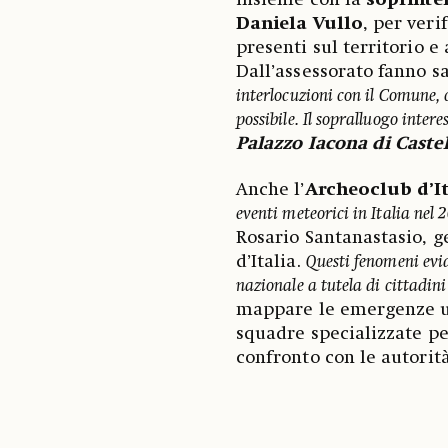
insieme con la
soprinten
Daniela Vullo
, per veri
presenti sul territorio e
Dall’assessorato fanno s
interlocuzioni con il Comune, 
possibile. Il sopralluogo interes
Palazzo Iacona di Caste
Anche l’
Archeoclub d’It
eventi meteorici in Italia nel
Rosario Santanastasio, g
d’Italia.
Questi fenomeni evi
nazionale a tutela di cittadini
mappare le emergenze ur
squadre specializzate pe
confronto con le autorità