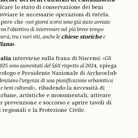
dente dei beni culturali di Caltanissetta
ficare lo stato di conservazione dei beni
 avviare le necessarie operazioni di tutela.
apere che «
nei giorni scorsi sono già state avviate
con l’obiettivo di intervenire nel più breve tempo
serà, tra i vari siti, anche le
chiese storiche
e
llana
»
.
alia
interviene sulla frana di Niscemi: «
Gli
 2025 sono aumentati del 5,6% rispetto al 2024
, spiega
eologo e Presidente Nazionale di Archeoclub
denziano l’urgenza di una pianificazione urbanistica
 e beni culturali
», ribadendo la necessità di
bane, artistiche e monumentali, attivare
r prevenzione e soccorso e aprire tavoli di
 regionali e la Protezione Civile.