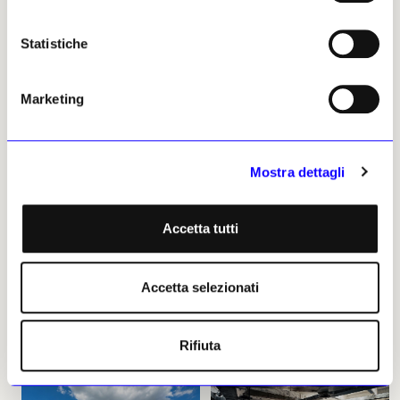
Statistiche
Monica Trigona, 11 giugno
2026 | © Riproduzione
riservata
Marketing
Mostra dettagli
Monica Trigona
Accetta tutti
Leggi i suoi articoli
Accetta selezionati
Altri articoli dell'autore
Rifiuta