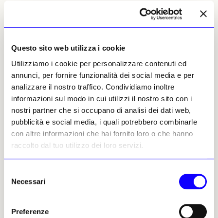
Anche l’
alta gioielleria
occupa un ruolo di
primo piano. Le creazioni di
Elie Top,
Fernando Jorge, Hemmerle, Glenn Spiro
e
del debuttante
Nikos Koulis
trasformano
Questo sito web utilizza i cookie
pietre preziose, diamanti antichi e materiali
Utilizziamo i cookie per personalizzare contenuti ed
inconsueti in opere dal forte valore artistico,
annunci, per fornire funzionalità dei social media e per
capaci di dialogare naturalmente con le
analizzare il nostro traffico. Condividiamo inoltre
installazioni, gli arredi e le sculture presenti
informazioni sul modo in cui utilizzi il nostro sito con i
lungo il percorso espositivo. Se l’autunno
nostri partner che si occupano di analisi dei dati web,
italiano è la stagione delle grandi fiere, PAD
pubblicità e social media, i quali potrebbero combinarle
London resta uno degli appuntamenti
con altre informazioni che hai fornito loro o che hanno
internazionali più autorevoli per cogliere
raccolto dal tuo utilizzo dei loro servizi.
l’evoluzione del gusto contemporaneo.
Fondata da Patrick Perrin, la manifestazione
riunisce il meglio del design storico e
Selezione
contemporaneo, delle arti decorative e
Necessari
del
dell’artigianato d’eccellenza, offrendo una
consenso
lettura raffinata delle nuove direzioni del
Preferenze
collezionismo.