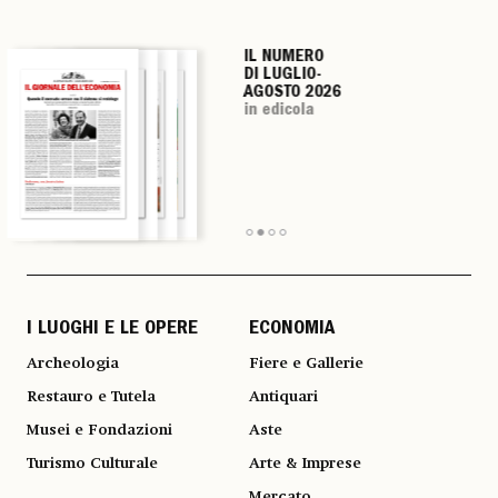
IL NUMERO
IL NUMERO
IL NUMERO
IL NUMERO
DI LUGLIO-
DI LUGLIO-
DI LUGLIO-
DI LUGLIO-
AGOSTO 2026
AGOSTO 2026
AGOSTO 2026
AGOSTO 2026
in edicola
in edicola
in edicola
in edicola
I LUOGHI E LE OPERE
ECONOMIA
Archeologia
Fiere e Gallerie
Restauro e Tutela
Antiquari
Musei e Fondazioni
Aste
Turismo Culturale
Arte & Imprese
Mercato