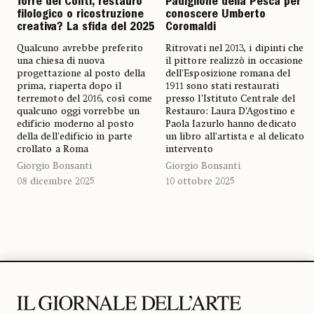
Torre dei Conti, restauro
Padiglione della Pesca per
filologico o ricostruzione
conoscere Umberto
creativa? La sfida del 2025
Coromaldi
Qualcuno avrebbe preferito
Ritrovati nel 2013, i dipinti che
una chiesa di nuova
il pittore realizzò in occasione
progettazione al posto della
dell’Esposizione romana del
prima, riaperta dopo il
1911 sono stati restaurati
terremoto del 2016, così come
presso l’Istituto Centrale del
qualcuno oggi vorrebbe un
Restauro: Laura D’Agostino e
edificio moderno al posto
Paola Iazurlo hanno dedicato
della dell’edificio in parte
un libro all’artista e al delicato
crollato a Roma
intervento
Giorgio Bonsanti
Giorgio Bonsanti
08 dicembre 2025
10 ottobre 2025