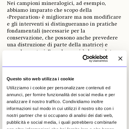
Nei campioni mineralogici, ad esempio,
abbiamo imparato che scopo della
«Preparation» è migliorare ma non modificare
e gli interventi si distingueranno in pratiche
fondamentali (necessarie per la
conservazione, che possono anche prevedere
una distruzione di parte della matrice) e
complementari. E qualcuno si è domandato se
nel restauro dei campioni mineralogici siano
concettualmente compatibili preoccupazioni
dichiaratamente di carattere estetico, per
Questo sito web utilizza i cookie
diminuire l’impatto visivo di parti non
originali che troppo contrastino a quel
Utilizziamo i cookie per personalizzare contenuti ed
riguardo. Ma forse è soprattutto una
annunci, per fornire funzionalità dei social media e per
questione di terminologia. Ciò che conta è
analizzare il nostro traffico. Condividiamo inoltre
mantenere la discriminazione fra le parti
informazioni sul modo in cui utilizzi il nostro sito con i
originali e quelle aggiunte
. Lo spazio non
nostri partner che si occupano di analisi dei dati web,
consente di riferire più dettagliatamente e
pubblicità e social media, i quali potrebbero combinarle
attendiamo gli atti promessi; menzionerò