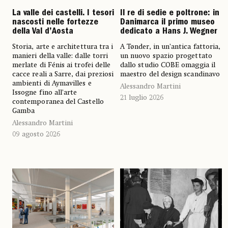
Il re di sedie e poltrone: in
La valle dei castelli. I tesori
Danimarca il primo museo
nascosti nelle fortezze
dedicato a Hans J. Wegner
della Val d’Aosta
A Tønder, in un’antica fattoria,
Storia, arte e architettura tra i
un nuovo spazio progettato
manieri della valle: dalle torri
dallo studio COBE omaggia il
merlate di Fénis ai trofei delle
maestro del design scandinavo
cacce reali a Sarre, dai preziosi
ambienti di Aymavilles e
Alessandro Martini
Issogne fino all’arte
21 luglio 2026
contemporanea del Castello
Gamba
Alessandro Martini
09 agosto 2026