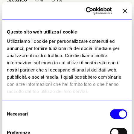
2,129,677 KHM-Museumsverband
Vienna 9% 16%
Questo sito web utilizza i cookie
2,112,210 MMCA Seoul Seul 28% 49%
Utilizziamo i cookie per personalizzare contenuti ed
2,104,853 National Gallery Singapore
annunci, per fornire funzionalità dei social media e per
Singapore 3% 16%
analizzare il nostro traffico. Condividiamo inoltre
informazioni sul modo in cui utilizzi il nostro sito con i
2,004,777 National Galleries Scotland:
nostri partner che si occupano di analisi dei dati web,
National Edimburgo 0% 27%
pubblicità e social media, i quali potrebbero combinarle
con altre informazioni che hai fornito loro o che hanno
1,994,052 Acropolis Museum Atene
raccolto dal tuo utilizzo dei loro servizi.
0% 13%
Selezione
1,976,313 Gyeongju National Museum
Necessari
del
Gyeongju 46% 58%
consenso
1,867,342 Van Gogh Museum
Preferenze