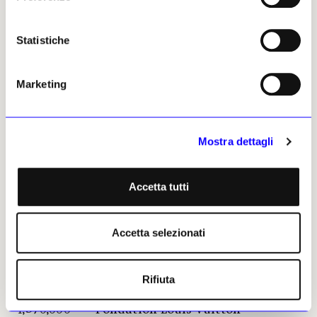
Amsterdam 1% -11%
Statistiche
1,715,830 Tokyo Metropolitan Art
Museum Tokyo -14% -40%
Marketing
1,691,075 teamLab Borderless: MORI
Building Tokyo 18% Aperto nel 2024
Mostra dettagli
1,648,112 National Museum of Western
Art Tokyo 21% Nessun dato
Accetta tutti
1,635,322 The Royal Castle in Warsaw -
Museum Varsavia -24% 30%
Accetta selezionati
1,601,732 Museo Nacional Centro de Arte
Reina Sofía (main site) Madrid 4%
*
Rifiuta
1,570,000 Fondation Louis Vuitton