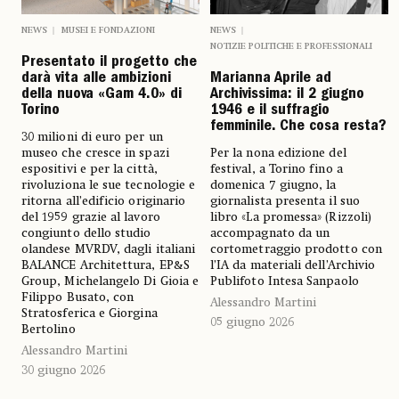
NEWS
MUSEI E FONDAZIONI
NEWS
NOTIZIE POLITICHE E PROFESSIONALI
Presentato il progetto che
darà vita alle ambizioni
Marianna Aprile ad
della nuova «Gam 4.0» di
Archivissima: il 2 giugno
Torino
1946 e il suffragio
femminile. Che cosa resta?
30 milioni di euro per un
museo che cresce in spazi
Per la nona edizione del
espositivi e per la città,
festival, a Torino fino a
rivoluziona le sue tecnologie e
domenica 7 giugno, la
ritorna all’edificio originario
giornalista presenta il suo
del 1959 grazie al lavoro
libro «La promessa» (Rizzoli)
congiunto dello studio
accompagnato da un
olandese MVRDV, dagli italiani
cortometraggio prodotto con
BALANCE Architettura, EP&S
l’IA da materiali dell’Archivio
Group, Michelangelo Di Gioia e
Publifoto Intesa Sanpaolo
Filippo Busato, con
Alessandro Martini
Stratosferica e Giorgina
05 giugno 2026
Bertolino
Alessandro Martini
30 giugno 2026