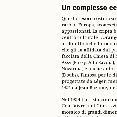
Un complesso ec
Questo tesoro costituisc
raro in Europa, sconosci
appassionati. La cripta è
centro culturale L’Orang
architettoniche furono 
che gli fu affidata dal p
facciata della Chiesa di
Assy (Passy, Alta Savoia)
Novarina, è anche autor
(Doubs), famosa per le di
progettate da Léger, me
1951 da Jean Bazaine, dec
Nel 1954 l’artista creò u
Courfaivre, nel Giura sv
mosaico di grandi dimen