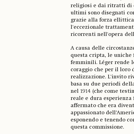
religiosi e dai ritratti 
ultimi sono disegnati co
grazie alla forza ellittic
l'eccezionale trattament
ricorrenti nell'opera del
A causa delle circostanz
questa cripta, le uniche
femminili. Léger rende l
coraggio che per il loro 
realizzazione. L'invito ri
basa su due periodi della
nel 1914 (che come testi
reale e dura esperienza f
affermato che era divent
appassionato dell’Americ
esponendo e tenendo conf
questa commissione.