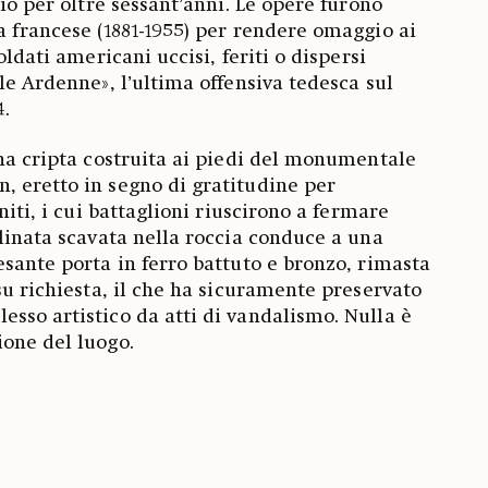
lio per oltre sessant’anni. Le opere furono
a francese (1881-1955) per rendere omaggio ai
oldati americani uccisi, feriti o dispersi
le Ardenne», l’ultima offensiva tedesca sul
4.
una cripta costruita ai piedi del monumentale
 eretto in segno di gratitudine per
niti, i cui battaglioni riuscirono a fermare
alinata scavata nella roccia conduce a una
esante porta in ferro battuto e bronzo, rimasta
su richiesta, il che ha sicuramente preservato
sso artistico da atti di vandalismo. Nulla è
one del luogo.