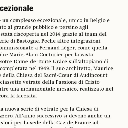
cezionale
e un complesso eccezionale, unico in Belgio e
uto al grande pubblico e persino agli
 stata riscoperta nel 2014 grazie al team del
erie di Bastogne. Poche altre integrazioni
commissionate a Fernand Léger, come quella
adre Marie-Alain Couturier per la vasta
 Notre-Dame-de-Toute-Grâce sull’altopiano di
, completata nel 1949. Il suo architetto, Maurice
e della Chiesa del Sacré-Cœur di Audincourt
ciassette vetrate della Passione di Cristo
ntre una monumentale mosaico, realizzato nel
ora la facciata.
na nuova serie di vetrate per la Chiesa di
izzero. All’anno successivo si devono anche un
sioni per la sede della Gaz de France ad