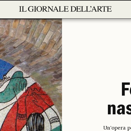
F
nas
Un’opera po