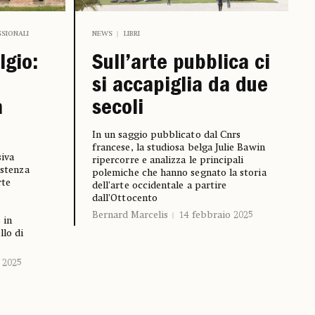
NEWS
LIBRI
SSIONALI
Sull’arte pubblica ci
lgio:
si accapiglia da due
secoli
a
In un saggio pubblicato dal Cnrs
francese, la studiosa belga Julie Bawin
siva
ripercorre e analizza le principali
istenza
polemiche che hanno segnato la storia
rte
dell’arte occidentale a partire
dall’Ottocento
Bernard Marcelis
14 febbraio 2025
 in
llo di
 2025