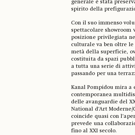
generale è stata preservat
spirito della prefigurazi
Con il suo immenso volu
spettacolare showroom v
posizione privilegiata ne
culturale va ben oltre l
metà della superficie, o
costituita da spazi pubbl
a tutta una serie di atti
passando per una terrazza
Kanal Pompidou mira a 
contemporanea multidisci
delle avanguardie del XX
National d’Art Moderne/
coincide quasi con l’aper
prevede una collaborazion
fino al XXI secolo.