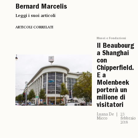
Bernard Marcelis
Leggi i suoi articoli
ARTICOLI CORRELATI
Musei e Fondazioni
Il Beaubourg
a Shanghai
con
Chipperfield.
E a
Molenbeek
porterà un
milione di
visitatori
Luana De
23
Micco
febbraio
2018