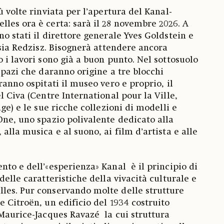
ù volte rinviata per l’apertura del Kanal-
les ora è certa: sarà il 28 novembre 2026. A
o stati il direttore generale Yves Goldstein e
asia Redzisz. Bisognerà attendere ancora
 i lavori sono già a buon punto. Nel sottosuolo
spazi che daranno origine a tre blocchi
ranno ospitati il museo vero e proprio, il
l Civa (Centre International pour la Ville,
age) e le sue ricche collezioni di modelli e
One, uno spazio polivalente dedicato alla
alla musica e al suono, ai film d’artista e alle
.
nto e dell’«esperienza» Kanal è il principio di
delle caratteristiche della vivacità culturale e
les. Pur conservando molte delle strutture
e Citroën, un edificio del 1934 costruito
 Maurice-Jacques Ravazé la cui struttura