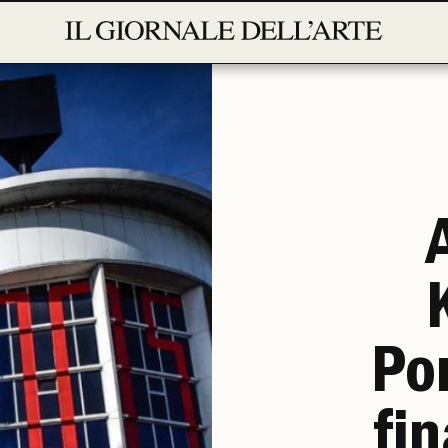
Po
fi