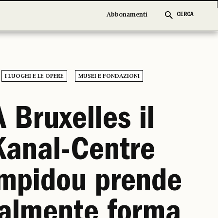
Abbonamenti
Abbonamenti
CERCA
CERCA
I LUOGHI E LE OPERE
MUSEI E FONDAZIONI
A Bruxelles il
Kanal-Centre
mpidou prende
nalmente forma