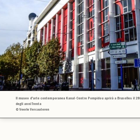
Il museo d'arte contemporanea Kanal-Centre Pompidou aprirà a Bruxelles il 28
degli anni Trenta
© Veerle Vercauteren