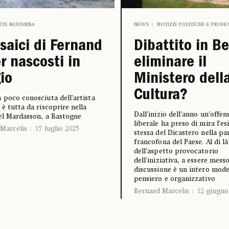
RTE MODERNA
NEWS
NOTIZIE POLITICHE E PROFE
saici di Fernand
Dibattito in Be
r nascosti in
eliminare il
io
Ministero dell
Cultura?
 poco conosciuta dell’artista
 è tutta da riscoprire nella
Dall’inizio dell’anno un’offen
el Mardasson, a Bastogne
liberale ha preso di mira l’es
Marcelis
17 luglio 2025
stessa del Dicastero nella pa
francofona del Paese. Al di là
dell’aspetto provocatorio
dell’iniziativa, a essere messo
discussione è un intero mode
pensiero e organizzativo
Bernard Marcelis
12 giugno