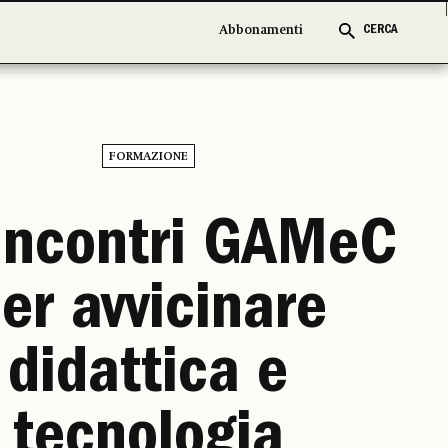
Abbonamenti
Abbonamenti
CERCA
CERCA
FORMAZIONE
 incontri GAMeC
er avvicinare
didattica e
tecnologia