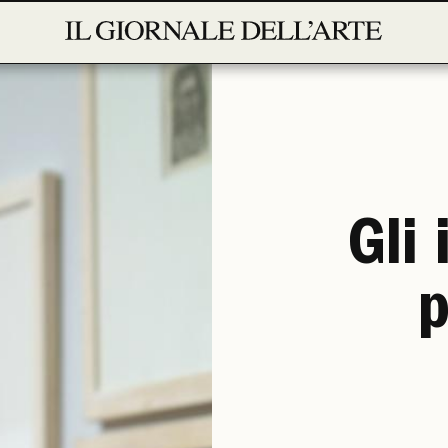
Gli
p