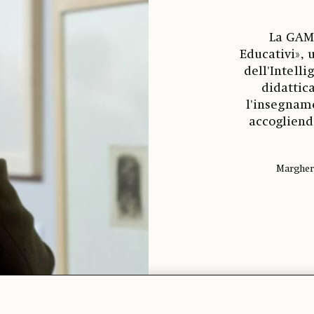
La GAM
Educativi», 
dell'Intelli
didattic
l'insegname
accogliend
Margher