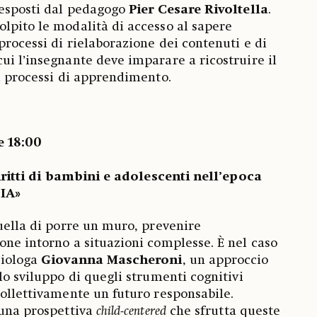
 esposti dal pedagogo
Pier Cesare Rivoltella
.
lpito le modalità di accesso al sapere
processi di rielaborazione dei contenuti e di
ui l’insegnante deve imparare a ricostruire il
ei processi di apprendimento.
e 18:00
 diritti di bambini e adolescenti nell’epoca
’IA»
quella di porre un muro, prevenire
one intorno a situazioni complesse. È nel caso
ciologa
Giovanna Mascheroni
, un approccio
lo sviluppo di quegli strumenti cognitivi
collettivamente un futuro responsabile.
 una prospettiva
child-centered
che sfrutta queste