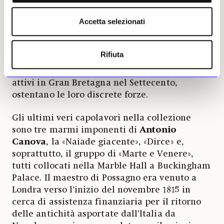
nel 1698. In compenso, da Oltremanica, ci sono
Accetta selezionati
due maestosi busti in marmo di Antoine
Coysevox e un vigoroso bronzo di «Luigi XIV a
cavallo» da un modello di François Girardon.
Rifiuta
Per di più, John Michael Rysbrack e Louis-
François Roubiliac, i due grandi ritrattisti
attivi in Gran Bretagna nel Settecento,
ostentano le loro discrete forze.
Gli ultimi veri capolavori nella collezione
sono tre marmi imponenti di
Antonio
Canova
, la «Naiade giacente», «Dirce» e,
soprattutto, il gruppo di «Marte e Venere»,
tutti collocati nella Marble Hall a Buckingham
Palace. Il maestro di Possagno era venuto a
Londra verso l’inizio del novembre 1815 in
cerca di assistenza finanziaria per il ritorno
delle antichità asportate dall’Italia da