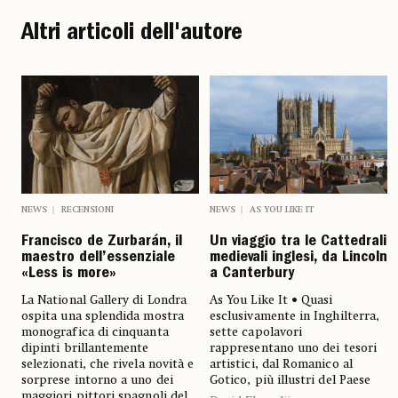
Altri articoli dell'autore
NEWS
AS YOU LIKE IT
NEWS
RECENSIONI
Un viaggio tra le Cattedrali
Francisco de Zurbarán, il
medievali inglesi, da Lincoln
maestro dell’essenziale
a Canterbury
«Less is more»
As You Like It • Quasi
La National Gallery di Londra
esclusivamente in Inghilterra,
ospita una splendida mostra
sette capolavori
monografica di cinquanta
rappresentano uno dei tesori
dipinti brillantemente
artistici, dal Romanico al
selezionati, che rivela novità e
Gotico, più illustri del Paese
sorprese intorno a uno dei
maggiori pittori spagnoli del