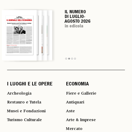
IL NUMERO
IL NUMERO
IL NUMERO
IL NUMERO
DI LUGLIO-
DI LUGLIO-
DI LUGLIO-
DI LUGLIO-
AGOSTO 2026
AGOSTO 2026
AGOSTO 2026
AGOSTO 2026
in edicola
in edicola
in edicola
in edicola
I LUOGHI E LE OPERE
ECONOMIA
Archeologia
Fiere e Gallerie
Restauro e Tutela
Antiquari
Musei e Fondazioni
Aste
Turismo Culturale
Arte & Imprese
Mercato