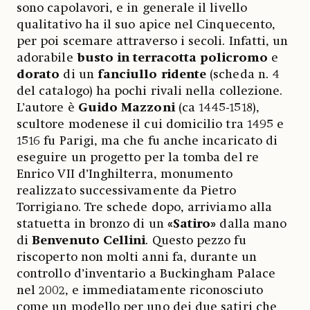
sono capolavori, e in generale il livello
qualitativo ha il suo apice nel Cinquecento,
per poi scemare attraverso i secoli. Infatti, un
adorabile
busto in terracotta policromo
e
dorato
di un
fanciullo ridente
(scheda n. 4
del catalogo) ha pochi rivali nella collezione.
L’autore è
Guido Mazzoni
(ca 1445-1518),
scultore modenese il cui domicilio tra 1495 e
1516 fu Parigi, ma che fu anche incaricato di
eseguire un progetto per la tomba del re
Enrico VII d’Inghilterra, monumento
realizzato successivamente da Pietro
Torrigiano. Tre schede dopo, arriviamo alla
statuetta in bronzo di un
«Satiro»
dalla mano
di
Benvenuto Cellini
. Questo pezzo fu
riscoperto non molti anni fa, durante un
controllo d’inventario a Buckingham Palace
nel 2002, e immediatamente riconosciuto
come un modello per uno dei due satiri che