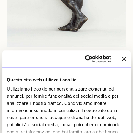
Benvenuto Cellini, «Satiro», circa 1545, bronzo, già nelle collezioni di Windsor
Castle fino al 1875, ora al Getty Museum di Los Angeles. © Royal Collection
Enterprises Limited 2025 Royal Collection Trust
Questo sito web utilizza i cookie
Utilizziamo i cookie per personalizzare contenuti ed
Il «Satiro» non è l’unico bronzo rinascimentale
annunci, per fornire funzionalità dei social media e per
di grande valore nella raccolta. Tra i migliori
analizzare il nostro traffico. Condividiamo inoltre
vi sono tre busti di eminenze spagnole (Carlo
informazioni sul modo in cui utilizzi il nostro sito con i
V, Filippo II e il Duca d’Alba) alti quasi un
nostri partner che si occupano di analisi dei dati web,
metro, di Leone Leoni, varie fusioni precoci ed
pubblicità e social media, i quali potrebbero combinarle
eccellenti di invenzioni di Giambologna e due
con altre informazioni che hai fornito loro o che hanno