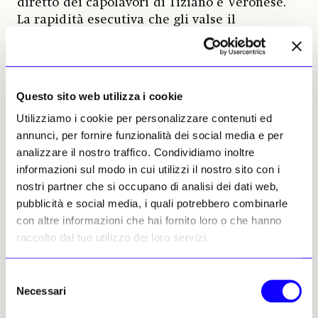
diretto dei capolavori di Tiziano e Veronese.
La rapidità esecutiva che gli valse il
soprannome di «Luca Fa Presto» si traduce qui
in una materia pittorica vibrante e in un
sapiente gioco di luci, intercettando un
soggetto storicamente molto apprezzato dai
Questo sito web utilizza i cookie
committenti dell'epoca e testimoniando
Utilizziamo i cookie per personalizzare contenuti ed
l'inizio delle sue celebri metamorfosi
annunci, per fornire funzionalità dei social media e per
artistiche.
analizzare il nostro traffico. Condividiamo inoltre
informazioni sul modo in cui utilizzi il nostro sito con i
La prima giornata d'asta raccoglie intorno a
nostri partner che si occupano di analisi dei dati web,
questi due grnadi dipinti una serie di
pubblicità e social media, i quali potrebbero combinarle
importanti testimonianze della pittura
con altre informazioni che hai fornito loro o che hanno
italiana, con opere di
Bernardo Cavallino,
raccolto dal tuo utilizzo dei loro servizi.
Giovanni Romanelli, Onorio Marinari,
Francesco De Mura, Gianantonio Guardi
e
Giacomo Ceruti detto il Pitocchetto
. Il
Selezione
Necessari
catalogo della sessione si completa con una
del
selezione di antiquariato dove spicca un raro
consenso