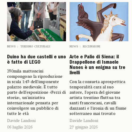
NEWS
TURISMO CULTURALE
NEWS
RECENSIONI
Duino ha due castelli e uno
Arte e Palio di Siena: il
è fatto di LEGO
Drappellone di Ismaele
Nones è un enigma su tre
350mila mattoncini
livelli
compongono la riproduzione
in scala 1:45 dell'imponente
Con la consueta aprospettica
palazzo medievale. È tutto
temporalità cara al suo
parte dell'esposizione «Pezzi di
autore, l’opera del giovane
storia», un'iniziativa
artista trentino fluttua tra
internazionale pensata per
santi francescani, cavalli
coinvolgere un pubblico di
danzanti e l’ironia di un fiume
tutte le età
sotterraneo mai trovato
Davide Landoni
Davide Landoni
06 luglio 2026
27 giugno 2026