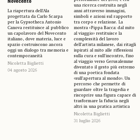
Novecento
una ricerca costruita negli
La riapertura dell’Ala
anni attraverso immagini,
progettata da Carlo Scarpa
simboli e azioni sul rapporto
per la Gypsotheca Antonio
tra corpo e relazione. La
Canova restituisce al pubblico
mostra «Pippa Bacca: dal mito
un capolavoro del Novecento
al viaggio» restituisce la
italiano, dove materia, luce e
complessità del lavoro
spazio costruiscono ancora
dell’artista milanese, dai ritagli
oggi un dialogo tra memoria e
ispirati al mito alle riflessioni
contemporaneità
sulla cura e sull’incontro, fino
al viaggio verso Gerusalemme
Nicoletta Biglietti
diventato il gesto più estremo
04 agosto 2026
di una poetica fondata
«sull’apertura al mondo». Un
percorso che permette di
guardare oltre la tragedia e
riscoprire una figura capace di
trasformare la fiducia negli
altri in una pratica artistica
Nicoletta Biglietti
31 luglio 2026