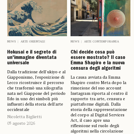
NEWS
ARTE ORIENTALE
NEWS
ARTE CONTEMPORANEA
Hokusai e il segreto di
Chi decide cosa può
un'immagine diventata
essere mostrato? Il caso
universale
Emma Shapiro e la nuova
censura degli algoritmi
Dalla tradizione dell'ukiyo-e al
Giapponismo, l'esposizione di
La causa avviata da Emma
Lecco ricostruisce il percorso
Shapiro contro Meta dopo la
che trasformò una xilografia
rimozione del suo account
nata nel Giappone del periodo
Instagram riporta al centro il
Edo in uno dei simboli più
rapporto tra arte, censura e
influenti della storia dell'arte
piattaforme digitali. Dalla
occidentale
storia della rappresentazione
del corpo al Digital Services
Nicoletta Biglietti
Act, il caso apre una
05 agosto 2026
riflessione sul ruolo degli
algoritmi nella circolazione