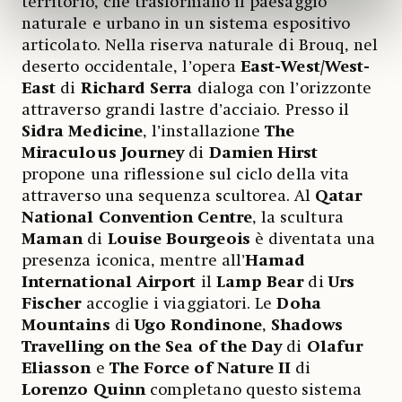
territorio, che trasformano il paesaggio
naturale e urbano in un sistema espositivo
articolato. Nella riserva naturale di Brouq, nel
deserto occidentale, l’opera
East-West/West-
East
di
Richard Serra
dialoga con l’orizzonte
attraverso grandi lastre d’acciaio. Presso il
Sidra Medicine
, l’installazione
The
Miraculous Journey
di
Damien Hirst
propone una riflessione sul ciclo della vita
attraverso una sequenza scultorea. Al
Qatar
National Convention Centre
, la scultura
Maman
di
Louise Bourgeois
è diventata una
presenza iconica, mentre all’
Hamad
International Airport
il
Lamp Bear
di
Urs
Fischer
accoglie i viaggiatori. Le
Doha
Mountains
di
Ugo Rondinone
,
Shadows
Travelling on the Sea of the Day
di
Olafur
Eliasson
e
The Force of Nature II
di
Lorenzo Quinn
completano questo sistema