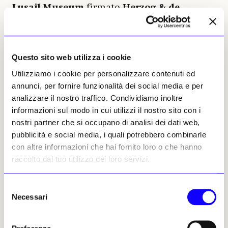
Lusail Museum
firmato
Herzog & de
Meuron
e il
Qatar Auto Museum
, dedicato
alla cultura della mobilità.
Complessivamente, questo insieme di
progetti conferma la volontà di fare della
Questo sito web utilizza i cookie
cultura una leva strutturale di sviluppo
Utilizziamo i cookie per personalizzare contenuti ed
sociale, capace di connettere tradizione e
annunci, per fornire funzionalità dei social media e per
contemporaneità.
analizzare il nostro traffico. Condividiamo inoltre
informazioni sul modo in cui utilizzi il nostro sito con i
Accanto ai musei, si sviluppa una rete di spazi
nostri partner che si occupano di analisi dei dati web,
culturali, gallerie e centri espositivi che
pubblicità e social media, i quali potrebbero combinarle
ampliano l’offerta e rafforzano il dialogo
con altre informazioni che hai fornito loro o che hanno
interculturale. Come affermato da
Hans-
raccolto dal tuo utilizzo dei loro servizi.
Georg Gadamer
, «la cultura implica un senso
di misura e di distacco da se stessi, e di
Selezione
conseguenza un innalzamento al di sopra di
Necessari
del
sé verso l’universalità», principio che appare
consenso
coerente con la strategia culturale del Qatar.