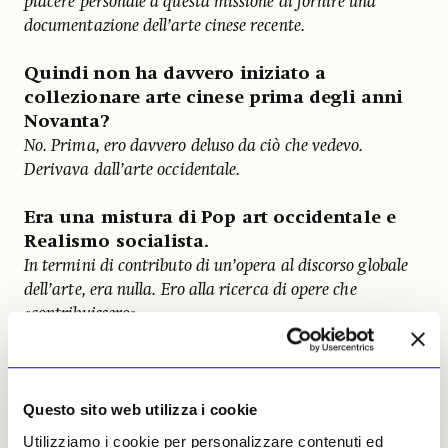
piacere personale a questa missione di fornire una
documentazione dell’arte cinese recente.
Quindi non ha davvero iniziato a
collezionare arte cinese prima degli anni
Novanta?
No. Prima, ero davvero deluso da ciò che vedevo.
Derivava dall’arte occidentale.
Era una mistura di Pop art occidentale e
Realismo socialista.
In termini di contributo di un’opera al discorso globale
dell’arte, era nulla. Ero alla ricerca di opere che
«contribuissero».
Quando è emersa per la prima volta l’arte
contemporanea in Cina?
L’inizio è stato nel 1979. C’erano dei precursori negli
Questo sito web utilizza i cookie
anni Settanta: gli intellettuali del No-Name Group, che
Utilizziamo i cookie per personalizzare contenuti ed