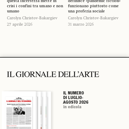
questa incertezza mette in
definisce «pandemic fiction»
crisi i confini tra umano e non
funzionano piuttosto come
umano
una profezia sociale
Carolyn Christov-Bakargiev
Carolyn Christov-Bakargiev
27 aprile 2026
31 marzo 2026
IL NUMERO
IL NUMERO
IL NUMERO
IL NUMERO
DI LUGLIO-
DI LUGLIO-
DI LUGLIO-
DI LUGLIO-
AGOSTO 2026
AGOSTO 2026
AGOSTO 2026
AGOSTO 2026
in edicola
in edicola
in edicola
in edicola