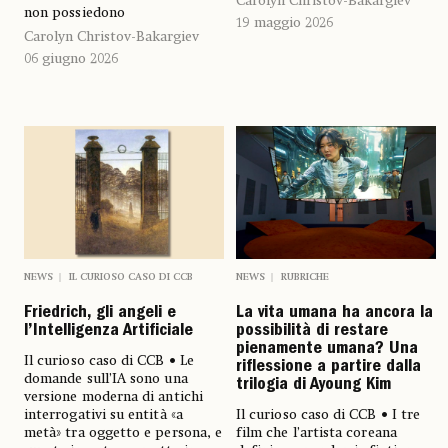
Carolyn Christov-Bakargiev
non possiedono
19 maggio 2026
Carolyn Christov-Bakargiev
06 giugno 2026
NEWS
IL CURIOSO CASO DI CCB
NEWS
RUBRICHE
Friedrich, gli angeli e
La vita umana ha ancora la
l’Intelligenza Artificiale
possibilità di restare
pienamente umana? Una
Il curioso caso di CCB • Le
riflessione a partire dalla
domande sull’IA sono una
trilogia di Ayoung Kim
versione moderna di antichi
interrogativi su entità «a
Il curioso caso di CCB • I tre
metà» tra oggetto e persona, e
film che l’artista coreana