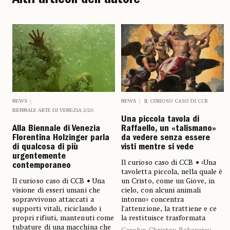
Altri articoli dell'autore
NEWS
NEWS
IL CURIOSO CASO DI CCB
BIENNALE ARTE DI VENEZIA 2026
Una piccola tavola di
Alla Biennale di Venezia
Raffaello, un «talismano»
Florentina Holzinger parla
da vedere senza essere
di qualcosa di più
visti mentre si vede
urgentemente
Il curioso caso di CCB • «Una
contemporaneo
tavoletta piccola, nella quale è
Il curioso caso di CCB • Una
un Cristo, come un Giove, in
visione di esseri umani che
cielo, con alcuni animali
sopravvivono attaccati a
intorno» concentra
supporti vitali, riciclando i
l’attenzione, la trattiene e ce
propri rifiuti, mantenuti come
la restituisce trasformata
tubature di una macchina che