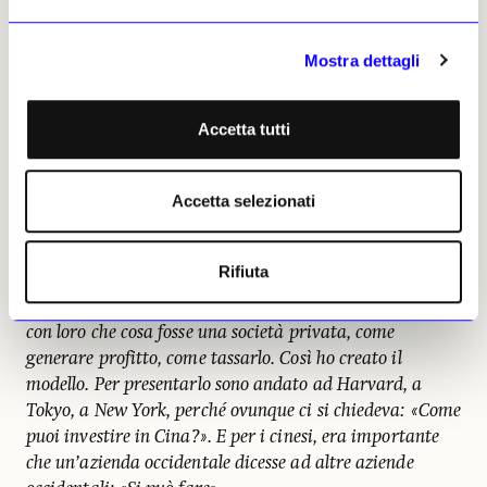
E il 1979 è stato l’anno in cui è arrivato per
la prima volta in Cina, quando era
Mostra dettagli
vicepresidente della Cina-Schindler
Elevator Co. a Pechino.
Sì, venni mandato in Cina per contribuire alla
Accetta tutti
modernizzazione dell’industria cinese degli ascensori. In
Cina non sono conosciuto per l’arte, ma per avere
Accetta selezionati
portato il capitalismo nel Paese. Oggi gli investimenti
esteri in Cina sono assolutamente normali, ma allora
veniva considerato folle trasformare un’economia
Rifiuta
comunista in una capitalista. Non esisteva un quadro
giuridico per un’economia capitalista. Dovetti definire
con loro che cosa fosse una società privata, come
generare profitto, come tassarlo. Così ho creato il
modello. Per presentarlo sono andato ad Harvard, a
Tokyo, a New York, perché ovunque ci si chiedeva: «Come
puoi investire in Cina?». E per i cinesi, era importante
che un’azienda occidentale dicesse ad altre aziende