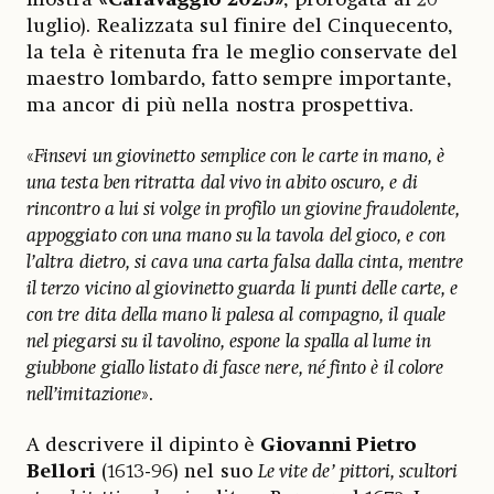
luglio).
Realizzata sul finire del Cinquecento,
la tela è ritenuta fra le meglio conservate del
maestro lombardo, fatto sempre importante,
ma ancor di più nella nostra prospettiva.
«
Finsevi un giovinetto semplice con le carte in mano, è
una testa ben ritratta dal vivo in abito oscuro, e di
rincontro a lui si volge in profilo un giovine fraudolente,
appoggiato con una mano su la tavola del gioco, e con
l’altra dietro, si cava una carta falsa dalla cinta, mentre
il terzo vicino al giovinetto guarda li punti delle carte, e
con tre dita della mano li palesa al compagno, il quale
nel piegarsi su il tavolino, espone la spalla al lume in
giubbone giallo listato di fasce nere, né finto è il colore
nell’imitazione
».
A descrivere il dipinto è
Giovanni Pietro
Bellori
(1613-96) nel suo
Le vite de’ pittori, scultori