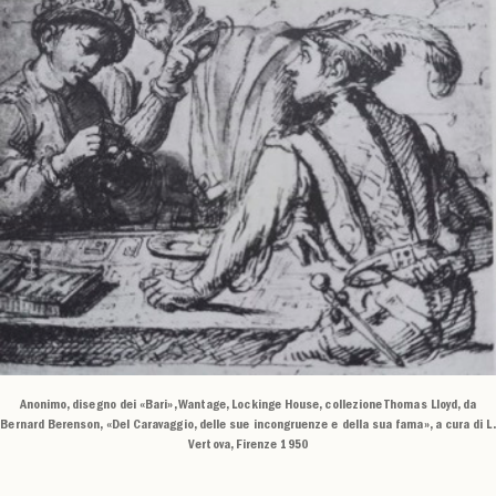
Anonimo, disegno dei «Bari», Wantage, Lockinge House, collezione Thomas Lloyd, da
Bernard Berenson, «Del Caravaggio, delle sue incongruenze e della sua fama», a cura di L.
Vertova, Firenze 1950