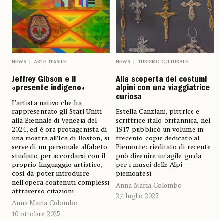
NEWS
ARTE TESSILE
NEWS
TURISMO CULTURALE
Jeffrey Gibson e il
Alla scoperta dei costumi
«presente indigeno»
alpini con una viaggiatrice
curiosa
L’artista nativo che ha
rappresentato gli Stati Uniti
Estella Canziani, pittrice e
alla Biennale di Venezia del
scrittrice italo-britannica, nel
2024, ed è ora protagonista di
1917 pubblicò un volume in
una mostra all’Ica di Boston, si
trecento copie dedicato al
serve di un personale alfabeto
Piemonte: rieditato di recente
studiato per accordarsi con il
può divenire un’agile guida
proprio linguaggio artistico,
per i musei delle Alpi
così da poter introdurre
piemontesi
nell’opera contenuti complessi
Anna Maria Colombo
attraverso citazioni
27 luglio 2025
Anna Maria Colombo
10 ottobre 2025