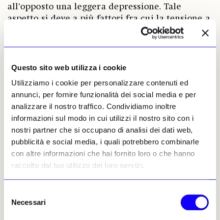
all’opposto una leggera depressione. Tale
aspetto si deve a più fattori fra cui la tensione a
telaio tra i fili d’ordito e la trama (all’incirca, al
centimetro: 140 fili d’ordito per 40 inserzioni di
trama). Il rilievo di questi manufatti, che è parte
della loro bellezza, viene meno, se
Questo sito web utilizza i cookie
inavvertitamente lavati.
Utilizziamo i cookie per personalizzare contenuti ed
annunci, per fornire funzionalità dei social media e per
All’epoca la gran parte dei tessuti per la
analizzare il nostro traffico. Condividiamo inoltre
confezione del vestiario non erano lavabili, solo
informazioni sul modo in cui utilizzi il nostro sito con i
smacchiabili. Ma il damasco offriva una seconda
nostri partner che si occupano di analisi dei dati web,
possibilità: poiché il rovescio è il negativo del
pubblicità e social media, i quali potrebbero combinarle
dritto, lo si può rivoltare. Le testimonianze di
con altre informazioni che hai fornito loro o che hanno
questa pratica nel patrimonio di tessili liturgici
raccolto dal tuo utilizzo dei loro servizi.
sono molto numerose. E, se vediamo bene, lo
stesso dipinto la documenta: nel giubbone solo
Selezione
il ritaglio centrale è al dritto. Dunque un
Necessari
del
indumento composto con porzioni di damasco
consenso
di seconda mano o più, assemblate con il