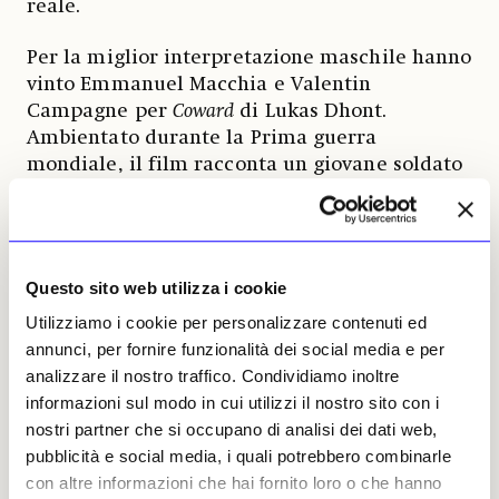
reale.
Per la miglior interpretazione maschile hanno
vinto Emmanuel Macchia e Valentin
Campagne per
Coward
di Lukas Dhont.
Ambientato durante la Prima guerra
mondiale, il film racconta un giovane soldato
che scopre nel teatro e nella performance una
forma fragile di resistenza alla violenza del
conflitto. Ancora una volta il corpo, la
vulnerabilità maschile e la costruzione
Questo sito web utilizza i cookie
dell’identità emergono come temi centrali del
Utilizziamo i cookie per personalizzare contenuti ed
cinema europeo contemporaneo.
annunci, per fornire funzionalità dei social media e per
Il premio per la sceneggiatura è andato a
analizzare il nostro traffico. Condividiamo inoltre
Emmanuel Marre per
Notre salut
, distribuito in
informazioni sul modo in cui utilizzi il nostro sito con i
Italia con il titolo
Un uomo del tuo tempo
.
nostri partner che si occupano di analisi dei dati web,
Attraverso la figura del bisnonno del regista,
pubblicità e social media, i quali potrebbero combinarle
il film attraversa il periodo del governo di
con altre informazioni che hai fornito loro o che hanno