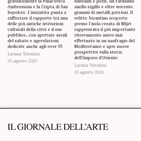
gratuitamente la Pinacoteca
smeraldi e perle, un rarissimo
Ambrosiana e la Cripta di San
anello-sigillo e oltre seicento
Sepolcro. L'iniziativa punta a
grammi di metalli preziosi. Il
rafforzare il rapporto tra una
relitto bizantino scoperto
delle più antiche istituzioni
presso l'isola croata di Mljet
culturali della città e il suo
rappresenta il più importante
pubblico, con aperture serali
ritrovamento aureo mai
del sabato e agevolazioni
effettuato in un naufragio del
dedicate anche agli over 65.
Mediterraneo e apre nuove
prospettive sulla storia
Lavinia Trivulzio
dell'Impero d'Oriente.
03 agosto 2026
Lavinia Trivulzio
03 agosto 2026