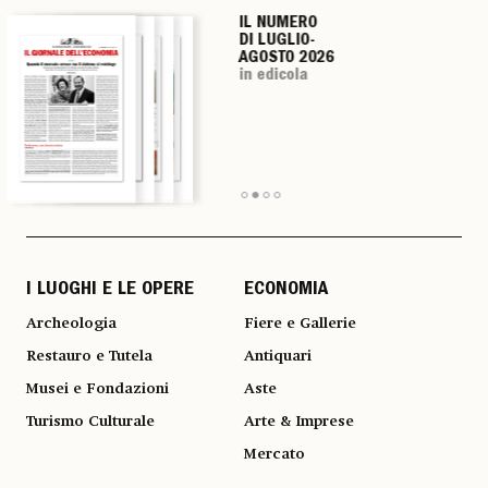
IL NUMERO
IL NUMERO
IL NUMERO
IL NUMERO
DI LUGLIO-
DI LUGLIO-
DI LUGLIO-
DI LUGLIO-
AGOSTO 2026
AGOSTO 2026
AGOSTO 2026
AGOSTO 2026
in edicola
in edicola
in edicola
in edicola
I LUOGHI E LE OPERE
ECONOMIA
Archeologia
Fiere e Gallerie
Restauro e Tutela
Antiquari
Musei e Fondazioni
Aste
Turismo Culturale
Arte & Imprese
Mercato