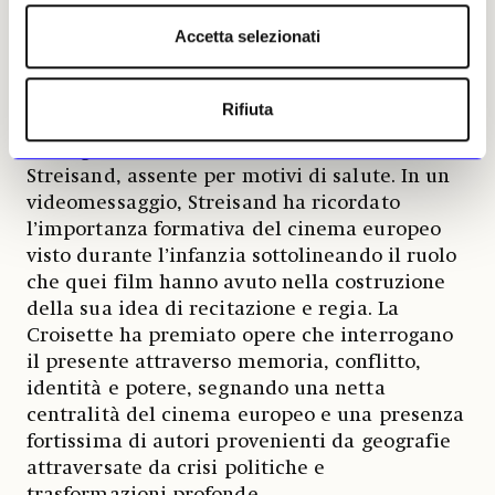
Para Los Contrincantes (Aux Adversaires)
, racconto
Accetta selezionati
ambientato nel quartiere popolare di Tepito
che usa il pugilato come metafora di
sopravvivenza sociale e aspirazione collettiva.
Rifiuta
Durante la cerimonia Isabelle Huppert ha
consegnato la Palma d’Onore a Barbra
Streisand, assente per motivi di salute. In un
videomessaggio, Streisand ha ricordato
l’importanza formativa del cinema europeo
visto durante l’infanzia sottolineando il ruolo
che quei film hanno avuto nella costruzione
della sua idea di recitazione e regia. La
Croisette ha premiato opere che interrogano
il presente attraverso memoria, conflitto,
identità e potere, segnando una netta
centralità del cinema europeo e una presenza
fortissima di autori provenienti da geografie
attraversate da crisi politiche e
trasformazioni profonde.