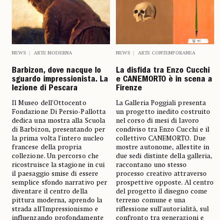
NEWS
ARTE MODERNA
NEWS
ARTE CONTEMPORANEA
Barbizon, dove nacque lo
La disfida tra Enzo Cucchi
sguardo impressionista. La
e CANEMORTO è in scena a
lezione di Pescara
Firenze
Il Museo dell'Ottocento
La Galleria Poggiali presenta
Fondazione Di Persio-Pallotta
un progetto inedito costruito
dedica una mostra alla Scuola
nel corso di mesi di lavoro
di Barbizon, presentando per
condiviso tra Enzo Cucchi e il
la prima volta l'intero nucleo
collettivo CANEMORTO. Due
francese della propria
mostre autonome, allestite in
collezione. Un percorso che
due sedi distinte della galleria,
ricostruisce la stagione in cui
raccontano uno stesso
il paesaggio smise di essere
processo creativo attraverso
semplice sfondo narrativo per
prospettive opposte. Al centro
diventare il centro della
del progetto il disegno come
pittura moderna, aprendo la
terreno comune e una
strada all'Impressionismo e
riflessione sull'autorialità, sul
influenzando profondamente
confronto tra generazioni e