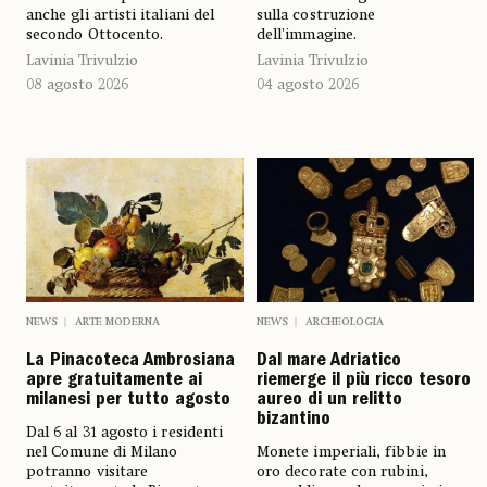
anche gli artisti italiani del
sulla costruzione
secondo Ottocento.
dell'immagine.
Lavinia Trivulzio
Lavinia Trivulzio
08 agosto 2026
04 agosto 2026
NEWS
ARTE MODERNA
NEWS
ARCHEOLOGIA
La Pinacoteca Ambrosiana
Dal mare Adriatico
apre gratuitamente ai
riemerge il più ricco tesoro
milanesi per tutto agosto
aureo di un relitto
bizantino
Dal 6 al 31 agosto i residenti
nel Comune di Milano
Monete imperiali, fibbie in
potranno visitare
oro decorate con rubini,