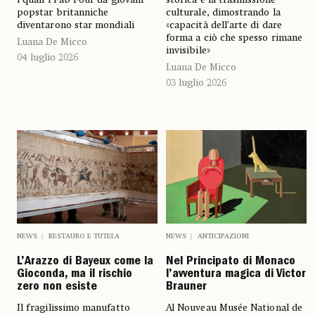
i quali i Fab Four da giovani
culturale, dimostrando la
popstar britanniche
«capacità dell’arte di dare
diventarono star mondiali
forma a ciò che spesso rimane
Luana De Micco
invisibile»
04 luglio 2026
Luana De Micco
03 luglio 2026
NEWS
RESTAURO E TUTELA
NEWS
ANTICIPAZIONI
L’Arazzo di Bayeux come la
Nel Principato di Monaco
Gioconda, ma il rischio
l’avventura magica di Victor
zero non esiste
Brauner
Il fragilissimo manufatto
Al Nouveau Musée National de