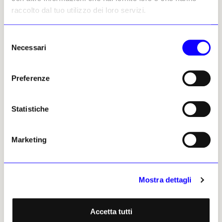
raccolto dal tuo utilizzo dei loro servizi.
Selezione
Necessari
del
consenso
Preferenze
Statistiche
Marketing
Mostra dettagli
La sala dei Quadrilobi, cattedrale di Notre-Dame di Parigi. © David Bordes-
Centre des monuments nationaux, 2025
Accetta tutti