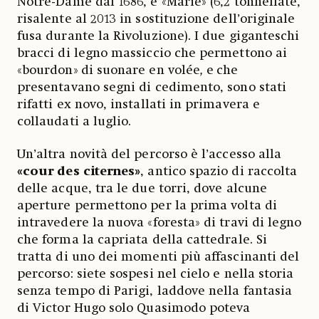
Notre-Dame dal 1686, e «Marie» (6,2 tonnellate,
risalente al 2013 in sostituzione dell’originale
fusa durante la Rivoluzione). I due giganteschi
bracci di legno massiccio che permettono ai
«bourdon»
di suonare en volée
,
e
che
presentavano segni di cedimento, sono stati
rifatti ex novo, installati in primavera e
collaudati a luglio.
Un’altra novità del percorso è l’accesso alla
«cour des citernes»
, antico spazio di raccolta
delle acque, tra le due torri, dove alcune
aperture permettono per la prima volta di
intravedere la nuova «foresta» di travi di legno
che forma la capriata della cattedrale. Si
tratta di uno dei momenti più affascinanti del
percorso: siete sospesi nel cielo e nella storia
senza tempo di Parigi, laddove nella fantasia
di Victor Hugo solo Quasimodo poteva