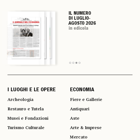
IL NUMERO
IL NUMERO
IL NUMERO
IL NUMERO
DI LUGLIO-
DI LUGLIO-
DI LUGLIO-
DI LUGLIO-
AGOSTO 2026
AGOSTO 2026
AGOSTO 2026
AGOSTO 2026
in edicola
in edicola
in edicola
in edicola
I LUOGHI E LE OPERE
ECONOMIA
Archeologia
Fiere e Gallerie
Restauro e Tutela
Antiquari
Musei e Fondazioni
Aste
Turismo Culturale
Arte & Imprese
Mercato