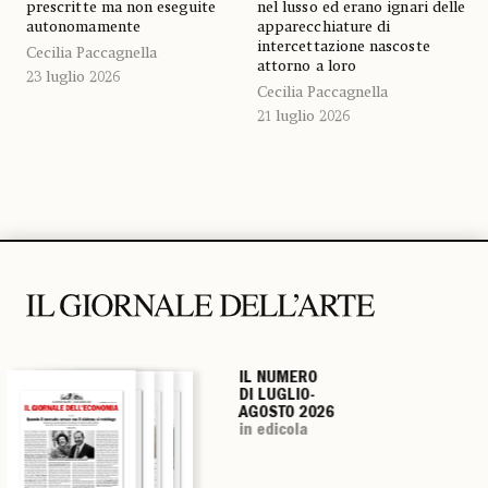
prescritte ma non eseguite
nel lusso ed erano ignari delle
autonomamente
apparecchiature di
intercettazione nascoste
Cecilia Paccagnella
attorno a loro
23 luglio 2026
Cecilia Paccagnella
21 luglio 2026
IL NUMERO
IL NUMERO
IL NUMERO
IL NUMERO
DI LUGLIO-
DI LUGLIO-
DI LUGLIO-
DI LUGLIO-
AGOSTO 2026
AGOSTO 2026
AGOSTO 2026
AGOSTO 2026
in edicola
in edicola
in edicola
in edicola