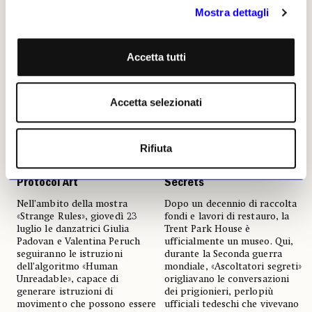
Mostra dettagli
Accetta tutti
Accetta selezionati
NEWS
ANTICIPAZIONI
NEWS
MUSEI E FONDAZIONI
Tra algoritmo e corpo: a
La villa che ascoltava i
Palazzo Diedo la
generali tedeschi: a
Rifiuta
performance del duo
Londra apre al pubblico la
Operator dà forma alla
Trent Park House of
Protocol Art
Secrets
Nell’ambito della mostra
Dopo un decennio di raccolta
«Strange Rules», giovedì 23
fondi e lavori di restauro, la
luglio le danzatrici Giulia
Trent Park House è
Padovan e Valentina Peruch
ufficialmente un museo. Qui,
seguiranno le istruzioni
durante la Seconda guerra
dell’algoritmo «Human
mondiale, «Ascoltatori segreti»
Unreadable», capace di
origliavano le conversazioni
generare istruzioni di
dei prigionieri, perlopiù
movimento che possono essere
ufficiali tedeschi che vivevano