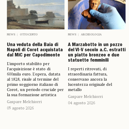
NEWS
OTTOCENTO
NEWS
ARCHEOLOGIA
Una veduta della Baia di
A Marzabotto in un pozzo
Napoli di Corot acquistata
del VI-V secolo a.C. estratti
dal MiC per Capodimonte
un piatto bronzeo e due
statuette femminili
L’importo stabilito per
l’acquisizione è stato di
I reperti ritrovati, di
600mila euro. L’opera, datata
straordinaria fattura,
al 1828, risale al termine del
conservano ancora la
primo soggiorno italiano di
lucentezza originale del
Corot, un periodo cruciale per
metallo
la sua formazione artistica
Gaspare Melchiorri
Gaspare Melchiorri
04 agosto 2026
05 agosto 2026