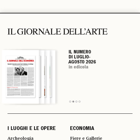
IL NUMERO
IL NUMERO
IL NUMERO
IL NUMERO
DI LUGLIO-
DI LUGLIO-
DI LUGLIO-
DI LUGLIO-
AGOSTO 2026
AGOSTO 2026
AGOSTO 2026
AGOSTO 2026
in edicola
in edicola
in edicola
in edicola
I LUOGHI E LE OPERE
ECONOMIA
Archeologia
Fiere e Gallerie