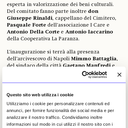
esperta in valorizzazione dei beni culturali.
Del comitato fanno parte inoltre
don
Giuseppe Rinaldi
, cappellano del Cimitero,
Pasquale Forte
dell’associazione I Care e
Antonio Della Corte
e
Antonio Iaccarino
della Cooperativa La Paranza.
L’inaugurazione si terrà alla presenza
dell’arcivescovo di Napoli
Mimmo Battaglia
,
del sindaco della città
Gaetano Manfredi
e
della
comunità del Rione Sanità
. L’evento
avrà inizio da Largo Totò alle 9, da qui la
comunità si metterà in cammino per «andare
ad aprire», simbolicamente, il celebre sito.
Questo sito web utilizza i cookie
Una marcia alla quale prenderanno parte le
Utilizziamo i cookie per personalizzare contenuti ed
organizzazioni del terzo settore, le scuole, le
annunci, per fornire funzionalità dei social media e per
parrocchie e tutti i cittadini che compongono
analizzare il nostro traffico. Condividiamo inoltre
la Comunità di Patrimonio del Rione Sanità.
informazioni sul modo in cui utilizzi il nostro sito con i