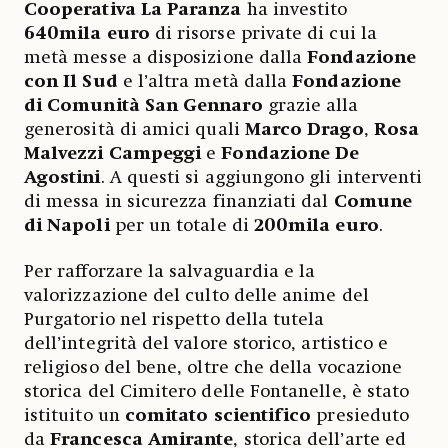
Cooperativa La Paranza
ha investito
640mila euro
di risorse private di cui la
metà messe a disposizione dalla
Fondazione
con Il Sud
e l’altra metà dalla
Fondazione
di Comunità San Gennaro
grazie alla
generosità di amici quali
Marco Drago
,
Rosa
Malvezzi Campeggi
e
Fondazione De
Agostini
. A questi si aggiungono gli interventi
di messa in sicurezza finanziati dal
Comune
di Napoli
per un totale di
200mila euro
.
Per rafforzare la salvaguardia e la
valorizzazione del culto delle anime del
Purgatorio nel rispetto della tutela
dell’integrità del valore storico, artistico e
religioso del bene, oltre che della vocazione
storica del Cimitero delle Fontanelle, è stato
istituito un
comitato scientifico
presieduto
da
Francesca Amirante
, storica dell’arte ed