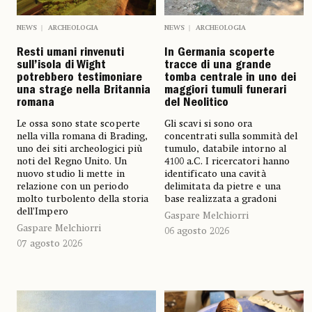
NEWS
ARCHEOLOGIA
NEWS
ARCHEOLOGIA
Resti umani rinvenuti
In Germania scoperte
sull’isola di Wight
tracce di una grande
potrebbero testimoniare
tomba centrale in uno dei
una strage nella Britannia
maggiori tumuli funerari
romana
del Neolitico
Le ossa sono state scoperte
Gli scavi si sono ora
nella villa romana di Brading,
concentrati sulla sommità del
uno dei siti archeologici più
tumulo, databile intorno al
noti del Regno Unito. Un
4100 a.C. I ricercatori hanno
nuovo studio li mette in
identificato una cavità
relazione con un periodo
delimitata da pietre e una
molto turbolento della storia
base realizzata a gradoni
dell’Impero
Gaspare Melchiorri
Gaspare Melchiorri
06 agosto 2026
07 agosto 2026