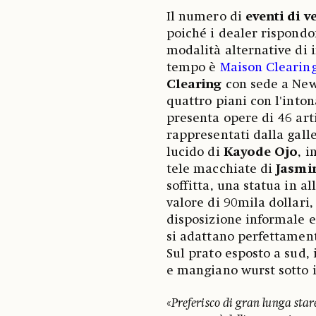
Il numero di
eventi di v
poiché i dealer rispondo
modalità alternative di i
tempo è
Maison Clearin
Clearing
con sede a New 
quattro piani con l'inton
presenta opere di 46 art
rappresentati dalla galle
lucido di
Kayode Ojo
, i
tele macchiate di
Jasmi
soffitta, una statua in a
valore di 90mila dollari, 
disposizione informale 
si adattano perfettament
Sul prato esposto a sud, 
e mangiano wurst sotto il
«
Preferisco di gran lunga star