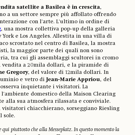
endita satellite a Basilea è in crescita
,
no a un settore sempre più affollato offrendo
nterazione con l'arte. L'ultimo in ordine di
g
, una mostra collettiva pop-up della galleria
York e Los Angeles. Allestita in una villa di
aco scrostato nel centro di Basilea, la mostra
isti, la maggior parte dei quali non sono
ria, tra cui gli assemblaggi scultorei in cromo
n vendita a 20mila dollari, e la piramide di
ne Gregory
, del valore di 12mila dollari. In
lluminio e vetro di
Jean-Marie Appriou
, del
osserva inquietante i visitatori. La
e l'ambiente domestico della Maison Clearing
e alla sua atmosfera rilassata e conviviale.
i visitatori chiacchierano, sorseggiano Riesling
 sole.
e qui piuttosto che alla Messeplatz. In questo momento la