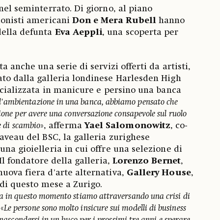
nel seminterrato. Di giorno, al piano
ionisti americani
Don e Mera Rubell
hanno
della defunta
Eva Aeppli
, una scoperta per
a anche una serie di servizi offerti da artisti,
to dalla galleria londinese Harlesden High
pecializzata in manicure e persino una banca
l'ambientazione in una banca, abbiamo pensato che
ione per avere una conversazione consapevole sul ruolo
 e di scambio
», afferma
Yael Salomonowitz
, co-
aveau del BSC, la galleria zurighese
 una gioielleria in cui offre una selezione di
 Il fondatore della galleria,
Lorenzo Bernet
,
uova fiera d'arte alternativa,
Gallery House
,
o di questo mese a Zurigo.
a in questo momento stiamo attraversando una crisi di
«
Le persone sono molto insicure sui modelli di business