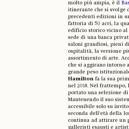
molto più ampia, è il
Bas
itinerante che si svolge 
precedenti edizioni in u
fattoria di 50 acri, la q
edificio storico vicino 
sede di una banca privata
saloni grandiosi, pieni d
ospitalità, la versione p
assortimento di arte. Ac
che si aggirano intorno a
grande peso istituzional
Hamilton
fa la sua prim
nel 2018. Nel frattempo, 
portato una selezione di
Mantenendo il suo sistem
accessibile solo su invito
seconda dell'età della lo
continua ad attirare un p
galleristi esausti e artis