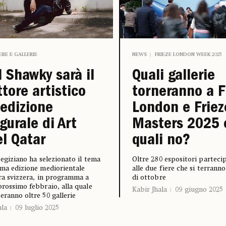
IERE E GALLERIE
NEWS
FRIEZE LONDON WEEK 2025
 Shawky sarà il
Quali gallerie
ttore artistico
torneranno a F
’edizione
London e Friez
gurale di Art
Masters 2025 
l Qatar
quali no?
a egiziano ha selezionato il tema
Oltre 280 espositori parteci
ima edizione mediorientale
alle due fiere che si terrann
era svizzera, in programma a
di ottobre
prossimo febbraio, alla quale
Kabir Jhala
09 giugno 2025
eranno oltre 50 gallerie
ala
09 luglio 2025