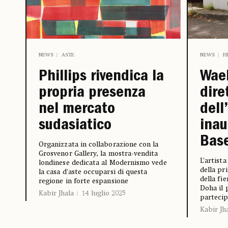
NEWS
ASTE
NEWS
F
Phillips rivendica la
Wael
propria presenza
dire
nel mercato
dell
sudasiatico
inau
Base
Organizzata in collaborazione con la
Grosvenor Gallery, la mostra-vendita
L’artist
londinese dedicata al Modernismo vede
della pr
la casa d'aste occuparsi di questa
della fi
regione in forte espansione
Doha il 
Kabir Jhala
14 luglio 2025
partecip
Kabir Jh