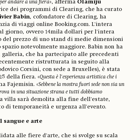
 per andare a una fiera
», afferma
Olamiju
rice dei programmi di Clearing, che ha curato
ivier Babin
, cofondatore di Clearing, ha
enzia di viaggi online Booking.com. L'intera
al giorno, ovvero 14mila dollari per l'intera
o del prezzo di uno stand di medie dimensioni
o spazio notevolmente maggiore. Babin non ha
galleria, che ha partecipato alle precedenti
recentemente ristrutturata in seguito alla
dovico Corsini, con sede a Bruxelles), è stata
5 della fiera. «
Questa è l'esperienza artistica che i
ma Fajemisin. «
Sebbene la mostra fuori sede non sia un
trova in una situazione strana e tutti dobbiamo
a villa sarà demolita alla fine dell'estate,
 di temporaneità e urgenza all'evento.
l sangue e arte
idata alle fiere d'arte, che si svolge su scala