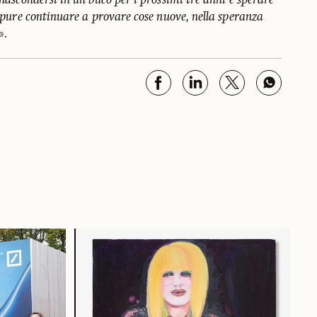
 nascondersi in un buco per i prossimi tre anni e sperare
 oppure continuare a provare cose nuove, nella speranza
».