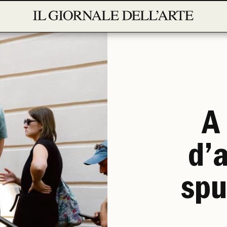
A 
d’a
spu