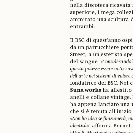
nella discoteca ricavata 
superiore, i mega collez
ammirato una scultura 
entrambi.
Il BSC di quest'anno ospit
da un parrucchiere porta
Street, a un'estetista s
del sangue. «
Considerando 
questa potesse essere un'occas
dell'arte nei sistemi di valore
fondatrice del BSC. Nel c
Suns.works
ha allestito
anelli e collane vintage.
ha appena lanciato una n
che si è tenuta all'inizi
«
Non ho idea se funzionerà, m
identità
», afferma Bernet. 