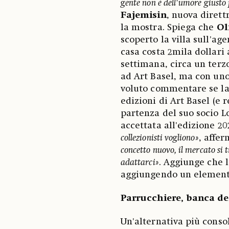
gente non è dell'umore giusto
Fajemisin
, nuova dirett
la mostra. Spiega che
Ol
scoperto la villa sull'ag
casa costa 2mila dollari 
settimana, circa un terz
ad Art Basel, ma con un
voluto commentare se la 
edizioni di Art Basel (e 
partenza del suo socio Lo
accettata all'edizione 202
collezionisti vogliono»
, affer
concetto nuovo, il mercato si 
adattarci»
. Aggiunge che l
aggiungendo un elemento
Parrucchiere, banca de
Un'alternativa più consol