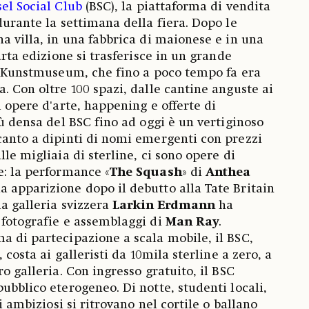
el Social Club
(BSC), la piattaforma di vendita
durante la settimana della fiera. Dopo le
na villa, in una fabbrica di maionese e in una
uarta edizione si trasferisce in un grande
al Kunstmuseum, che fino a poco tempo fa era
. Con oltre 100 spazi, dalle cantine anguste ai
i opere d'arte, happening e offerte di
iù densa del BSC fino ad oggi è un vertiginoso
canto a dipinti di nomi emergenti con prezzi
lle migliaia di sterline, ci sono opere di
e: la performance «
The Squash
» di
Anthea
a apparizione dopo il debutto alla Tate Britain
la galleria svizzera
Larkin Erdmann
ha
 fotografie e assemblaggi di
Man Ray
.
a di partecipazione a scala mobile, il BSC,
, costa ai galleristi da 10mila sterline a zero, a
ro galleria. Con ingresso gratuito, il BSC
ubblico eterogeneo. Di notte, studenti locali,
ti ambiziosi si ritrovano nel cortile o ballano