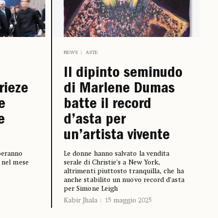
NEWS
ASTE
Il dipinto seminudo
rieze
di Marlene Dumas
e
batte il record
e
d’asta per
un’artista vivente
peranno
Le donne hanno salvato la vendita
o nel mese
serale di Christie’s a New York,
altrimenti piuttosto tranquilla, che ha
anche stabilito un nuovo record d’asta
per Simone Leigh
Kabir Jhala
15 maggio 2025