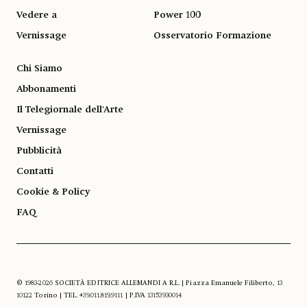
Vedere a
Power 100
Vernissage
Osservatorio Formazione
Chi Siamo
Abbonamenti
Il Telegiornale dell'Arte
Vernissage
Pubblicità
Contatti
Cookie & Policy
FAQ
© 1983-2026 SOCIETÀ EDITRICE ALLEMANDI A R.L. | Piazza Emanuele Filiberto, 13
10122 Torino | TEL. +39.011.819.9111 | P.IVA 13153930014