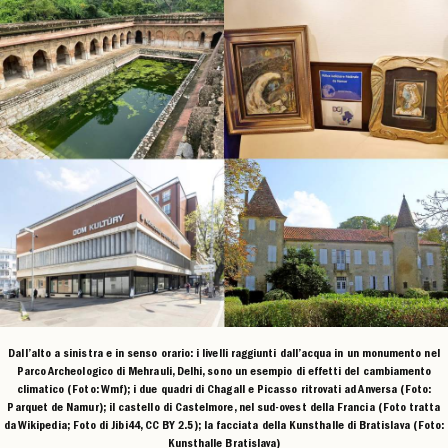
Dall’alto a sinistra e in senso orario: i livelli raggiunti dall’acqua in un monumento nel
Parco Archeologico di Mehrauli, Delhi, sono un esempio di effetti del cambiamento
climatico (Foto: Wmf); i due quadri di Chagall e Picasso ritrovati ad Anversa (Foto:
Parquet de Namur); il castello di Castelmore, nel sud-ovest della Francia (Foto tratta
da Wikipedia; Foto di Jibi44, CC BY 2.5); la facciata della Kunsthalle di Bratislava (Foto:
Kunsthalle Bratislava)