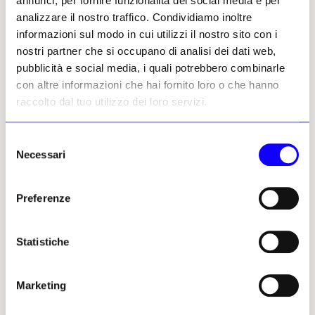
annunci, per fornire funzionalità dei social media e per
Situato nel villaggio di Lupiac, nel Gers
analizzare il nostro traffico. Condividiamo inoltre
(Sud-ovest della Francia), è noto come la
informazioni sul modo in cui utilizzi il nostro sito con i
dimora di d’Artagnan, l’eroe del romanzo
nostri partner che si occupano di analisi dei dati web,
I Tre Moschettieri
. L’edificio all’inizio del
pubblicità e social media, i quali potrebbero combinarle
XVII secolo ha infatto dato i natali a
con altre informazioni che hai fornito loro o che hanno
Charles de Batz de Castelmore, la cui vita
raccolto dal tuo utilizzo dei loro servizi.
al servizio della corona francese ha
ispirato il celebre personaggio di
Selezione
Alexandre Dumas. Con la sua facciata
Necessari
del
ocra il maniero è al centro di una
consenso
battaglia tra le autorità locali, che
sognano di trasformarlo in un centro
Preferenze
turistico e culturale, e l’amministratore
delegato del gigante della grande
Statistiche
distribuzione Auchan, Yves Claude, che ha
«progetti per una residenza privata» nella
tenuta. [
Le Figaro
]
Marketing