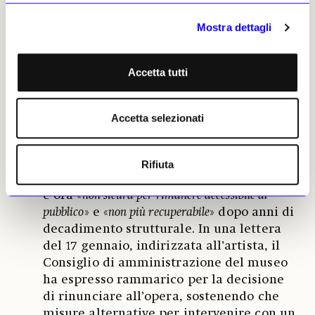
Redazione
Mostra dettagli
Il Des Moines Art Center in Iowa
08
Accetta tutti
smantellerà un’installazione di
Mary Miss del 1994
Accetta selezionati
Il Des Moines Art Center dell’Iowa ha
deciso di smantellare un’installazione del
1994 dell’artista Mary Miss, dopo che una
Rifiuta
indagine interna ha concluso che l’opera
è ora «
non sicura per rimanere accessibile al
pubblico
» e «
non più recuperabile
» dopo anni di
decadimento strutturale. In una lettera
del 17 gennaio, indirizzata all’artista, il
Consiglio di amministrazione del museo
ha espresso rammarico per la decisione
di rinunciare all’opera, sostenendo che
misure alternative per intervenire con un