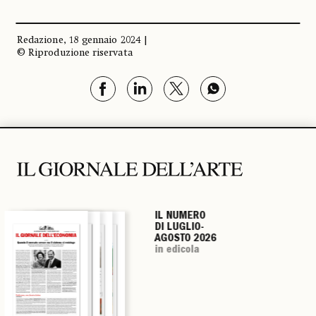
Redazione, 18 gennaio 2024 |
© Riproduzione riservata
IL NUMERO
IL NUMERO
IL NUMERO
IL NUMERO
DI LUGLIO-
DI LUGLIO-
DI LUGLIO-
DI LUGLIO-
AGOSTO 2026
AGOSTO 2026
AGOSTO 2026
AGOSTO 2026
in edicola
in edicola
in edicola
in edicola