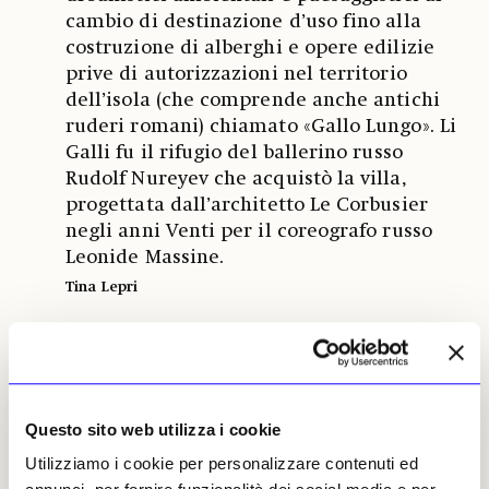
cambio di destinazione d’uso fino alla
costruzione di alberghi e opere edilizie
prive di autorizzazioni nel territorio
dell’isola (che comprende anche antichi
ruderi romani) chiamato «Gallo Lungo». Li
Galli fu il rifugio del ballerino russo
Rudolf Nureyev che acquistò la villa,
progettata dall’architetto Le Corbusier
negli anni Venti per il coreografo russo
Leonide Massine.
Tina Lepri
Il castello di d’Artagnan a un
07
bivio: museo o residenza privata?
Questo sito web utilizza i cookie
Destino incerto quello del Castello di
Utilizziamo i cookie per personalizzare contenuti ed
Castelmore, in vendita da oltre due anni.