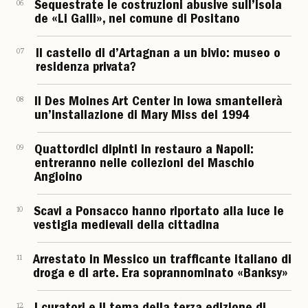
06
Sequestrate le costruzioni abusive sull’isola
de «Li Galli», nel comune di Positano
07
Il castello di d’Artagnan a un bivio: museo o
residenza privata?
08
Il Des Moines Art Center in Iowa smantellerà
un’installazione di Mary Miss del 1994
09
Quattordici dipinti in restauro a Napoli:
entreranno nelle collezioni del Maschio
Angioino
10
Scavi a Ponsacco hanno riportato alla luce le
vestigia medievali della cittadina
11
Arrestato in Messico un trafficante italiano di
droga e di arte. Era soprannominato «Banksy»
12