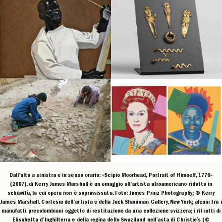
Dall’alto a sinistra e in senso orario: «Scipio Moorhead, Portrait of Himself, 1776»
(2007), di Kerry James Marshall è un omaggio all’artista afroamericano ridotto in
schiavitù, la cui opera non è sopravvissuta. Foto: James Prinz Photography; © Kerry
James Marshall. Cortesia dell’artista e della Jack Shainman Gallery, New York; alcuni tra i
manufatti precolombiani oggetto di restituzione da una collezione svizzera; i ritratti di
Elisabetta d’Inghilterra e della regina dello Swaziland nell’asta di Christie’s (©