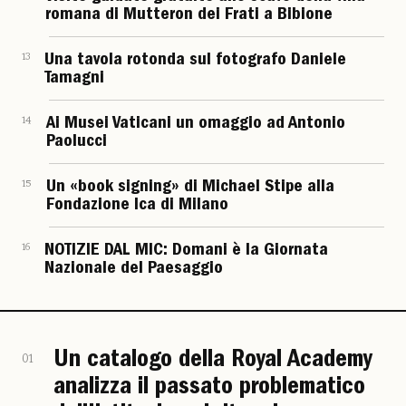
romana di Mutteron dei Frati a Bibione
13
Una tavola rotonda sul fotografo Daniele
Tamagni
14
Ai Musei Vaticani un omaggio ad Antonio
Paolucci
15
Un «book signing» di Michael Stipe alla
Fondazione Ica di Milano
16
NOTIZIE DAL MIC: Domani è la Giornata
Nazionale del Paesaggio
Un catalogo della Royal Academy
01
analizza il passato problematico