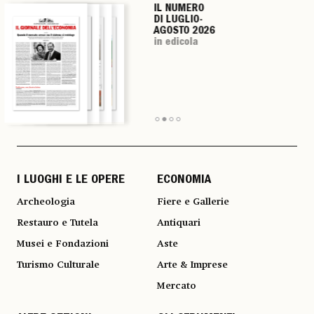
IL NUMERO
IL NUMERO
IL NUMERO
IL NUMERO
DI LUGLIO-
DI LUGLIO-
DI LUGLIO-
DI LUGLIO-
AGOSTO 2026
AGOSTO 2026
AGOSTO 2026
AGOSTO 2026
in edicola
in edicola
in edicola
in edicola
I LUOGHI E LE OPERE
ECONOMIA
Archeologia
Fiere e Gallerie
Restauro e Tutela
Antiquari
Musei e Fondazioni
Aste
Turismo Culturale
Arte & Imprese
Mercato