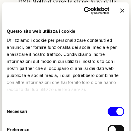
31/40. Molto diverse le stime. Si va dalle
10-15mila sterline per la Regina dello
Swaziland, alle 30-50mila per Margherita
e Beatrice fino alle 150-200mila per
Elisabetta. Ma si sa: Elisabetta II anche ora
Questo sito web utilizza i cookie
che è scomparsa rimane una superstar.
Utilizziamo i cookie per personalizzare contenuti ed
Giorgio Guglielmino
annunci, per fornire funzionalità dei social media e per
analizzare il nostro traffico. Condividiamo inoltre
informazioni sul modo in cui utilizzi il nostro sito con i
Fotoludica: un convegno di due
07
nostri partner che si occupano di analisi dei dati web,
pubblicità e social media, i quali potrebbero combinarle
giorni
con altre informazioni che hai fornito loro o che hanno
Giovedì 14 e venerdì 15 marzo, nella Sala
raccolto dal tuo utilizzo dei loro servizi.
dei 146 in Iulm 6 a Milano, si terrà il
primo convegno interamente dedicato
Selezione
alla fotografia videoludica, trend
Necessari
del
emergente che unisce gaming e
consenso
creatività. L’evento, parte integrante del
Preferenze
Milan Machinima Festival, vedrà la