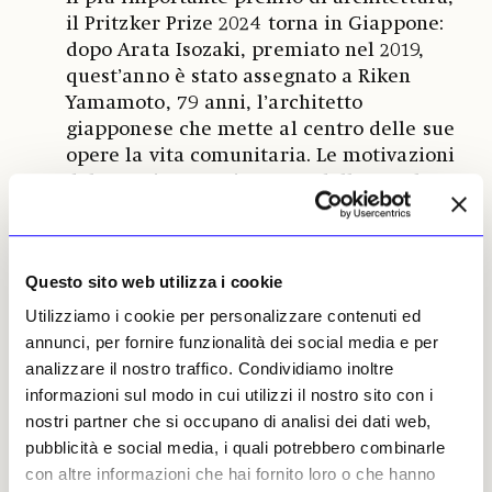
il Pritzker Prize 2024 torna in Giappone:
dopo Arata Isozaki, premiato nel 2019,
quest’anno è stato assegnato a Riken
Yamamoto, 79 anni, l’architetto
giapponese che mette al centro delle sue
opere la vita comunitaria. Le motivazioni
del premio sono riassunte dalle parole
del presidente della giuria, Alejandro
Aravena, vincitore dello stesso premio nel
2016: «
Yamamoto è un architetto rassicurante che
Questo sito web utilizza i cookie
porta dignità nella vita di tutti i giorni. La
normalità diventa straordinaria. La calma porta
Utilizziamo i cookie per personalizzare contenuti ed
allo splendore sfumando acon cura il confine tra
annunci, per fornire funzionalità dei social media e per
pubblico e privato
». Numerosi i premi vinti e
analizzare il nostro traffico. Condividiamo inoltre
le opere celebri di Yamamoto, tra cui
informazioni sul modo in cui utilizzi il nostro sito con i
L’Università della Prefettura di Saitama,
nostri partner che si occupano di analisi dei dati web,
Giappone 1999, la Biblioteca di Tianjin,
pubblicità e social media, i quali potrebbero combinarle
Cina 2012, la Stazione dei Vigili del Fuoco
con altre informazioni che hai fornito loro o che hanno