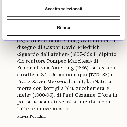
anno, per titolo delle mostre o per opere.
Accetta selezionati
La prima esposizione è datata giugno 1918
e dà conto delle nuove acquisizioni del
Belvedere tra il 1916 e il 1918. Fra queste,
Rifiuta
lo stupendo ritratto di Rosina Wieser
(1820) di Ferdinand Georg Waldmüller; il
disegno di Caspar David Friedrich
«Sguardo dall’atelier» (1805-06); il dipinto
«Lo scultore Pompeo Marchesi» di
Friedrich von Amerling (1836); la testa di
carattere 34 «Un uomo cupo» (1770-83) di
Franz Xaver Messerschmidt; la «Natura
morta con bottiglia blu, zuccheriera e
mele» (1900-06), di Paul Cézanne. D’ora in
poi la banca dati verrà alimentata con
tutte le nuove mostre.
Flavia Foradini