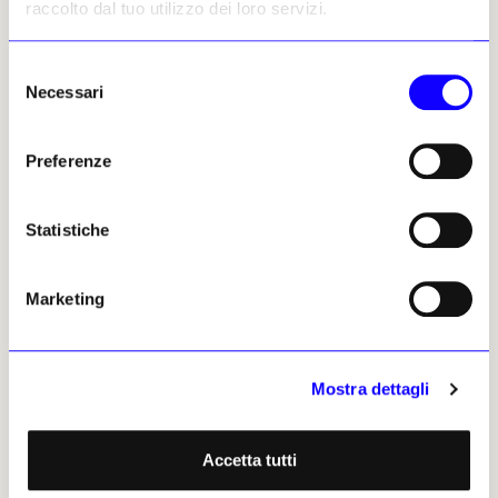
di Hiroshima Nishi del 2000.
raccolto dal tuo utilizzo dei loro servizi.
Tina Lepri
Selezione
Necessari
del
A Vienna è stata messa online
consenso
06
una miniera di dati del Belvedere
Preferenze
Sono 626 le mostre che il nuovo progetto
Statistiche
del Belvedere ha reso accessibili in una
banca dati digitale
, coprendo il periodo
1918-2023 e rendendo disponibili per
Marketing
ciascuna mostra i dati identificativi, le
immagini delle opere con i rispettivi dati
anche di provenienza, cataloghi,
Mostra dettagli
documenti storici, recensioni dell’epoca.
Un’iniziativa preziosa che consente a
studiosi e appassionati di immergersi in
Accetta tutti
oltre un secolo di iniziative del museo
viennese. La ricerca può avvenire per