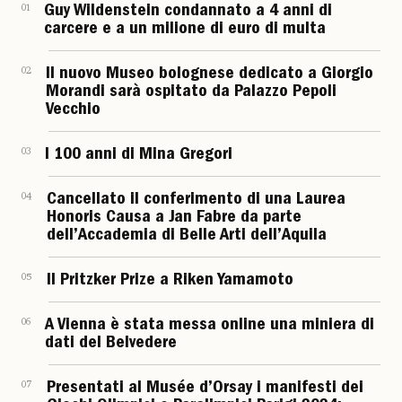
01
Guy Wildenstein condannato a 4 anni di
carcere e a un milione di euro di multa
02
Il nuovo Museo bolognese dedicato a Giorgio
Morandi sarà ospitato da Palazzo Pepoli
Vecchio
03
I 100 anni di Mina Gregori
04
Cancellato il conferimento di una Laurea
Honoris Causa a Jan Fabre da parte
dell’Accademia di Belle Arti dell’Aquila
05
Il Pritzker Prize a Riken Yamamoto
06
A Vienna è stata messa online una miniera di
dati del Belvedere
07
Presentati al Musée d’Orsay i manifesti dei