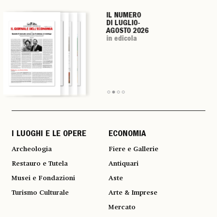
IL NUMERO
IL NUMERO
IL NUMERO
IL NUMERO
DI LUGLIO-
DI LUGLIO-
DI LUGLIO-
DI LUGLIO-
AGOSTO 2026
AGOSTO 2026
AGOSTO 2026
AGOSTO 2026
in edicola
in edicola
in edicola
in edicola
I LUOGHI E LE OPERE
ECONOMIA
Archeologia
Fiere e Gallerie
Restauro e Tutela
Antiquari
Musei e Fondazioni
Aste
Turismo Culturale
Arte & Imprese
Mercato