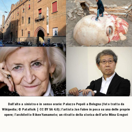
Dall’alto a sinistra e in senso orario: Palazzo Pepoli a Bologna (foto tratta da
Wikipedia; © Patafisik | CC BY SA 4.0); l’artista Jan Fabre in posa su una delle proprie
opere; l’architetto Riken Yamamoto; un ritratto della storica dell’arte Mina Gregori