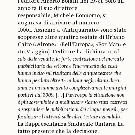
l’editore Alberto Bolaffi nel 1978). Solo un
anno fa il suo direttore
responsabile, Michele Bonuomo, si
augurava di arrivare al numero
1000... Assieme a «Antiquariato» sono state
soppresse altre quattro testate di Urbano
Cairo («Airone», «Bell’Europa», «For Man» e
«In Viaggio»). L’editore ha dichiarato: «
Il
calo delle vendite, la forte contrazione del mercato
pubblicitario del settore e l’incremento dei costi
hanno inciso sul risultato delle cinque testate che
hanno perduto oltre 15 milioni negli ultimi dieci
anni e non hanno avuto complessivamente margini
positivi dal 2009.
[…]
Purtroppo la situazione non
è più sostenibile e a malincuore siamo stati costretti
a sospendere le pubblicazioni dei cinque mensili, per
focalizzare l’attività sulle altre testate aziendali
».
La Rappresentanza Sindacale Unitaria ha
fatto presente che la decisione,