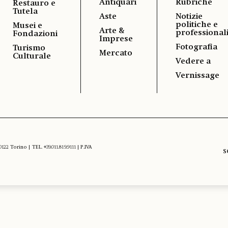
Antiquari
Rubriche
Restauro e
Tutela
Aste
Notizie
politiche e
Musei e
Arte &
professional
Fondazioni
Imprese
Fotografia
Turismo
Mercato
Culturale
Vedere a
Vernissage
 Torino | TEL. +39.011.819.9111 | P.IVA
S