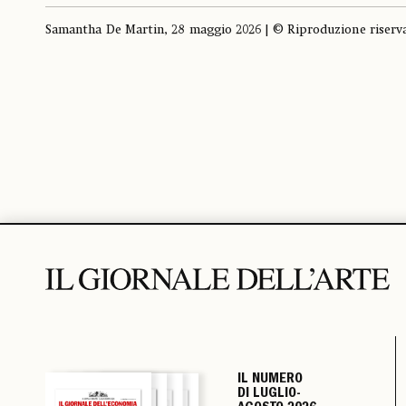
Samantha De Martin, 28 maggio 2026 | © Riproduzione riserv
IL NUMERO
IL NUMERO
IL NUMERO
IL NUMERO
DI LUGLIO-
DI LUGLIO-
DI LUGLIO-
DI LUGLIO-