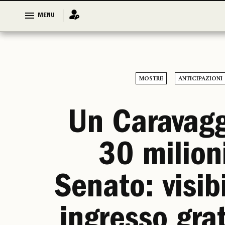
MENU
MENU
MOSTRE
ANTICIPAZIONI
Un Caravagg
30 milioni
Senato: visib
ingresso gra