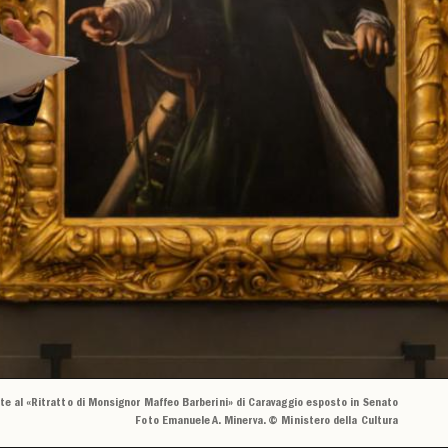
nte al «Ritratto di Monsignor Maffeo Barberini» di Caravaggio esposto in Senato
Foto Emanuele A. Minerva. © Ministero della Cultura