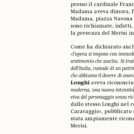
presso il cardinale Fran
Madama aveva dimora, f
Madama, piazza Navona e 
sono richiamate, infatti
la presenza del Merisi i
Come ha dichiarato anch
«
l’opera si impone con immediat
sentimento che suscita.
Si tra
dell’Italia, custode di un patr
che abbiamo il dovere di onor
Longhi
aveva riconosciu
moderna, una nuova intensità 
viva del personaggio senza ric
dallo stesso Longhi nel c
Caravaggio», pubblicato s
stata ampiamente riconos
Merisi.