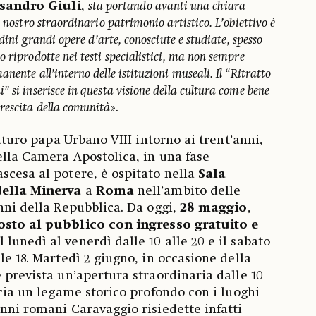
sandro Giuli
,
sta portando avanti una chiara
l nostro straordinario patrimonio artistico. L’obiettivo è
adini grandi opere d’arte, conosciute e studiate, spesso
 riprodotte nei testi specialistici, ma non sempre
nente all’interno delle istituzioni museali. Il “Ritratto
 si inserisce in questa visione della cultura come bene
rescita della comunità
».
futuro papa Urbano VIII intorno ai trent’anni,
della Camera Apostolica, in una fase
scesa al potere, è ospitato nella
Sala
ella Minerva
a
Roma
nell’ambito delle
anni della Repubblica. Da oggi,
28 maggio
,
osto al pubblico con ingresso gratuito e
al lunedì al venerdì dalle 10 alle 20 e il sabato
le 18. Martedì 2 giugno, in occasione della
 prevista un’apertura straordinaria dalle 10
ccia un legame storico profondo con i luoghi
anni romani Caravaggio risiedette infatti