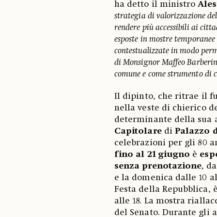
ha detto il ministro
Ales
strategia di valorizzazione de
rendere più accessibili ai citt
esposte in mostre temporanee o
contestualizzate in modo perma
di Monsignor Maffeo Barberini”
comune e come strumento di c
Il dipinto, che ritrae il 
nella veste di chierico 
determinante della sua a
Capitolare
di
Palazzo d
celebrazioni per gli 80 
fino al 21 giugno
è
esp
senza prenotazione
, d
e la domenica dalle 10 al
Festa della Repubblica, è
alle 18. La mostra rialla
del Senato. Durante gli 