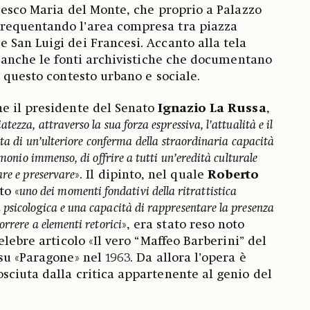
cesco Maria del Monte, che proprio a Palazzo
requentando l’area compresa tra piazza
San Luigi dei Francesi. Accanto alla tela
, anche le fonti archivistiche che documentano
n questo contesto urbano e sociale.
e il presidente del Senato
Ignazio La Russa
,
ezza, attraverso la sua forza espressiva, l’attualità e il
tta di un’ulteriore conferma
della straordinaria capacità
imonio immenso, di offrire a tutti un’eredità culturale
are e preservare
». Il dipinto, nel quale
Roberto
to «
uno dei momenti fondativi della ritrattistica
psicologica e una capacità di rappresentare la presenza
orrere a elementi retorici
», era stato reso noto
elebre articolo «Il vero “Maffeo Barberini” del
u «Paragone» nel 1963. Da allora l’opera è
ciuta dalla critica appartenente al genio del