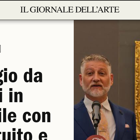
io da
 in
ile con
tuito e