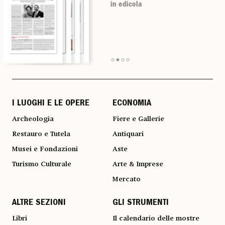
in edicola
in edicola
in edicola
in edicola
I LUOGHI E LE OPERE
ECONOMIA
Archeologia
Fiere e Gallerie
Restauro e Tutela
Antiquari
Musei e Fondazioni
Aste
Turismo Culturale
Arte & Imprese
Mercato
ALTRE SEZIONI
GLI STRUMENTI
Libri
Il calendario delle mostre