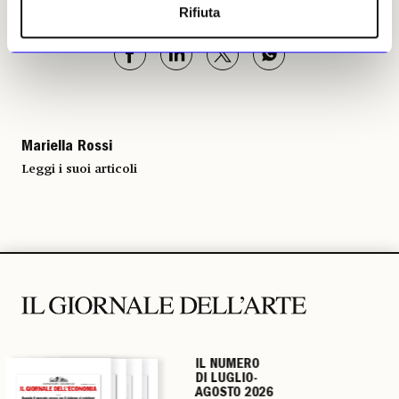
| © Riproduzione riservata
Rifiuta
Mariella Rossi
Leggi i suoi articoli
IL NUMERO
IL NUMERO
IL NUMERO
IL NUMERO
DI LUGLIO-
DI LUGLIO-
DI LUGLIO-
DI LUGLIO-
AGOSTO 2026
AGOSTO 2026
AGOSTO 2026
AGOSTO 2026