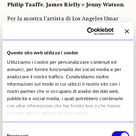
Philip Taaffe
,
James Rielly
e
Jenny Watson
.
Per la mostra l’artista di Los Angeles Umar
Rashid (Chicago, 1976), noto con lo
pseudonimo
Frohawk Two Feathers
, torna in
galleria a cinque anni dalla collettiva «The
Fate of Empires». Il percorso espositivo parte
Questo sito web utilizza i cookie
proprio da quella mostra del 2019, per
Utilizziamo i cookie per personalizzare contenuti ed
arrivare fino alle opere inedite di quest’anno,
annunci, per fornire funzionalità dei social media e per
ripercorrendo i vari cicli portati avanti dalla
analizzare il nostro traffico. Condividiamo inoltre
ricerca dell’artista e il suo tentativo di
informazioni sul modo in cui utilizzi il nostro sito con i
mettere in discussione la storia alla luce di
nostri partner che si occupano di analisi dei dati web,
una
rilettura critica del colonialismo
.
pubblicità e social media, i quali potrebbero combinarle
Fedele alla pratica site specific, Rashid
con altre informazioni che hai fornito loro o che hanno
applica tale approccio al contesto alpino in
raccolto dal tuo utilizzo dei loro servizi.
maniera inaspettata, sconvolgendone la
calma da cartolina e dipingendo scenari
dolomitici percorsi da una lotta immaginaria
Selezione
tra neri e una dominazione franco-inglese,
Necessari