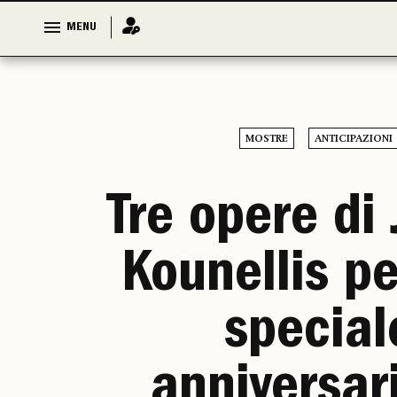
MENU
MENU
MOSTRE
ANTICIPAZIONI
Tre opere di
Kounellis p
special
anniversar