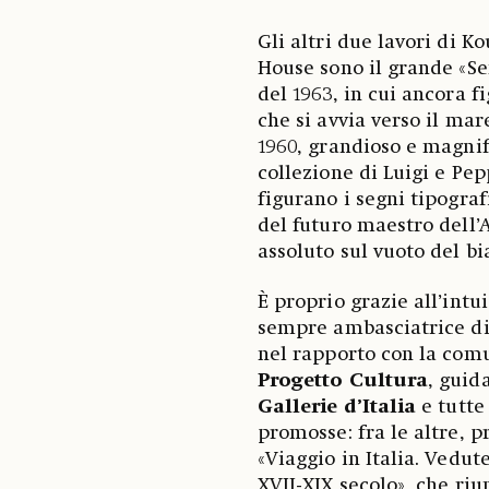
Gli altri due lavori di K
House sono il grande «Sen
del 1963, in cui ancora 
che si avvia verso il mar
1960, grandioso e magnif
collezione di Luigi e Pep
figurano i segni tipograf
del futuro maestro dell’
assoluto sul vuoto del b
È proprio grazie all’intu
sempre ambasciatrice di 
nel rapporto con la comu
Progetto Cultura
, guid
Gallerie d’Italia
e tutte
promosse: fra le altre, 
«Viaggio in Italia. Vedut
XVII-XIX secolo», che ri