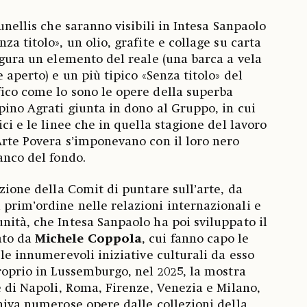
ounellis che saranno visibili in Intesa Sanpaolo
za titolo», un olio, grafite e collage su carta
figura un elemento del reale (una barca a vela
e aperto) e un più tipico «Senza titolo» del
ico come lo sono le opere della superba
pino Agrati giunta in dono al Gruppo, in cui
ici e le linee che in quella stagione del lavoro
Arte Povera s’imponevano con il loro nero
ianco del fondo.
izione della Comit di puntare sull’arte, da
prim’ordine nelle relazioni internazionali e
nità, che Intesa Sanpaolo ha poi sviluppato il
ato da
Michele Coppola
, cui fanno capo le
 le innumerevoli iniziative culturali da esso
proprio in Lussemburgo, nel 2025, la mostra
e di Napoli, Roma, Firenze, Venezia e Milano,
univa numerose opere dalle collezioni della