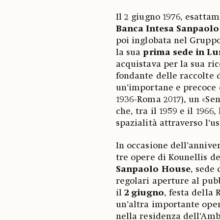
Il 2 giugno 1976, esattam
Banca Intesa Sanpaolo
poi inglobata nel Gruppo,
la sua
prima sede in L
acquistava per la sua ric
fondante delle raccolte d
un’importane e precoce 
1936-Roma 2017), un «Sen
che, tra il 1959 e il 196
spazialità attraverso l’us
In occasione dell’annive
tre opere di Kounellis de
Sanpaolo House
, sede
regolari aperture al pubb
il
2 giugno
, festa della
un’altra importante oper
nella residenza dell’Amba