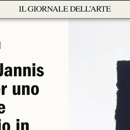
 Jannis
er uno
e
io in