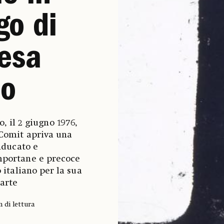
o di
esa
lo
, il 2 giugno 1976,
-Comit apriva una
anducato e
portane e precoce
 italiano per la sua
’arte
n di lettura