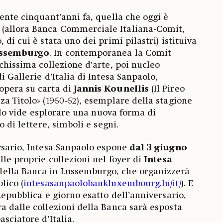
ente cinquant’anni fa, quella che oggi è
(allora Banca Commerciale Italiana-Comit,
 di cui è stata uno dei primi pilastri) istituiva
ussemburgo
. In contemporanea la Comit
chissima collezione d’arte, poi nucleo
i Gallerie d’Italia di Intesa Sanpaolo,
opera su carta di
Jannis Kounellis
(Il Pireo
za Titolo» (1960-62), esemplare della stagione
6, lo vide esplorare una nuova forma di
o di lettere, simboli e segni.
rsario, Intesa Sanpaolo espone
dal 3 giugno
lle proprie collezioni nel foyer di
Intesa
 della Banca in Lussemburgo, che organizzerà
lico (
intesasanpaolobankluxembourg.lu/it/
). E
 Repubblica e giorno esatto dell’anniversario,
a dalle collezioni della Banca sarà esposta
sciatore d’Italia.