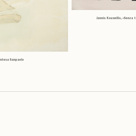
Jannis Kounellis, «Senza t
 Intesa Sanpaolo