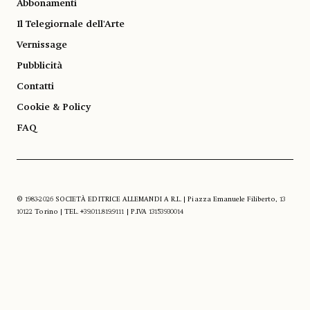
Abbonamenti
Il Telegiornale dell'Arte
Vernissage
Pubblicità
Contatti
Cookie & Policy
FAQ
© 1983-2026 SOCIETÀ EDITRICE ALLEMANDI A R.L. | Piazza Emanuele Filiberto, 13
10122 Torino | TEL. +39.011.819.9111 | P.IVA 13153930014
SOCIAL