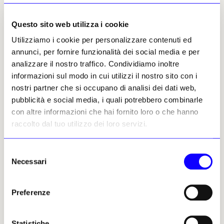
trasformazione e capacità di reagire ai vincoli
ambientali, con una lettura del territorio
Questo sito web utilizza i cookie
alpino come spazio produttivo autonomo,
Utilizziamo i cookie per personalizzare contenuti ed
storicamente abituato a lavorare tra scarsità
annunci, per fornire funzionalità dei social media e per
di risorse, precisione tecnica e cultura
analizzare il nostro traffico. Condividiamo inoltre
materiale. La mostra mette in relazione
informazioni sul modo in cui utilizzi il nostro sito con i
produzione industriale e saperi artigianali.
nostri partner che si occupano di analisi dei dati web,
Accanto a figure storiche come Ettore Sottsass
pubblicità e social media, i quali potrebbero combinarle
Jr., Luciano Baldessari, Achille e Pier Giacomo
con altre informazioni che hai fornito loro o che hanno
Castiglioni o Gianni Pettena, compaiono
raccolto dal tuo utilizzo dei loro servizi.
infatti aziende come Salewa, La Sportiva,
Plank, Magis, Flos e Barth, insieme a designer
Selezione
contemporanei come Martino Gamper, Luca
Necessari
del
Boscardin, Harry Thaler, Marco Dessí e Ignacio
consenso
Merino. Il dialogo tra questi mondi è uno
degli aspetti più interessanti del progetto: la
Preferenze
montagna emerge sia come scenario
identitario sia come ecosistema produttivo in
Statistiche