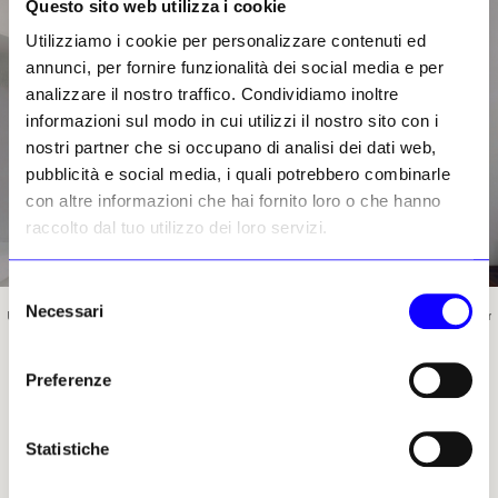
Questo sito web utilizza i cookie
Utilizziamo i cookie per personalizzare contenuti ed
annunci, per fornire funzionalità dei social media e per
analizzare il nostro traffico. Condividiamo inoltre
informazioni sul modo in cui utilizzi il nostro sito con i
nostri partner che si occupano di analisi dei dati web,
pubblicità e social media, i quali potrebbero combinarle
con altre informazioni che hai fornito loro o che hanno
raccolto dal tuo utilizzo dei loro servizi.
Selezione
Necessari
del
Una veduta della mostra «Olbania» al Museo Nazionale di Fotografia Marubi di Shkodër
consenso
Preferenze
Avete disseppellito un immaginario
Statistiche
inghiottito dal tempo e dall’obsolescenza
tecnologica: che mostri, miti o verità ci