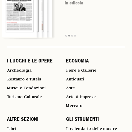
in edicola
in edicola
in edicola
in edicola
I LUOGHI E LE OPERE
ECONOMIA
Archeologia
Fiere e Gallerie
Restauro e Tutela
Antiquari
Musei e Fondazioni
Aste
Turismo Culturale
Arte & Imprese
Mercato
ALTRE SEZIONI
GLI STRUMENTI
Libri
Il calendario delle mostre