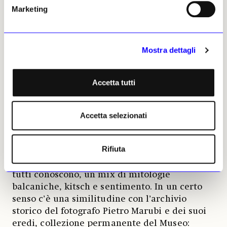
avete trovato dentro?
Marketing
È nato spontaneamente: stereotipi, album di
famiglia, déjà-vu, politica alterata da meme e
simboli distorti. Sono tutti materiali caricati
Mostra dettagli
dagli albanesi che noi abbiamo cercato e
scovato in rete, guidati da curiosità per la loro
esuberanza creativa. In «Olbania» l’artista è
Accetta tutti
catalizzatore, in un momento storico che
ridefinisce le regole del gioco mediatico,
perché proprio in quegli anni gli albanesi
Accetta selezionati
spostano l’attenzione dalla televisione
italiana, che vedevano gratis con l’antenna, a
Rifiuta
internet, e caricano di tutto, senza pudore. Si
inventano un Paese che non esiste ma che
tutti conoscono, un mix di mitologie
balcaniche, kitsch e sentimento. In un certo
senso c’è una similitudine con l’archivio
storico del fotografo Pietro Marubi e dei suoi
eredi, collezione permanente del Museo: