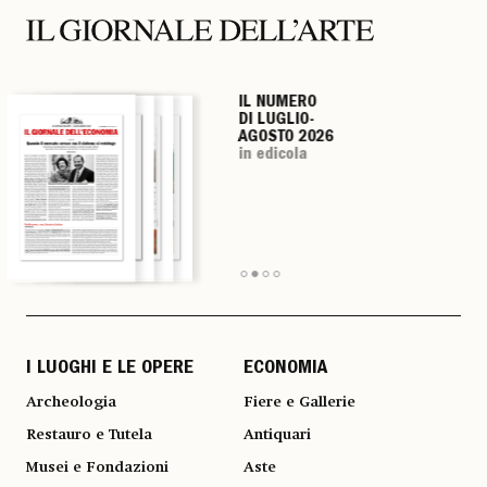
IL NUMERO
IL NUMERO
IL NUMERO
IL NUMERO
DI LUGLIO-
DI LUGLIO-
DI LUGLIO-
DI LUGLIO-
AGOSTO 2026
AGOSTO 2026
AGOSTO 2026
AGOSTO 2026
in edicola
in edicola
in edicola
in edicola
I LUOGHI E LE OPERE
ECONOMIA
Archeologia
Fiere e Gallerie
Restauro e Tutela
Antiquari
Musei e Fondazioni
Aste