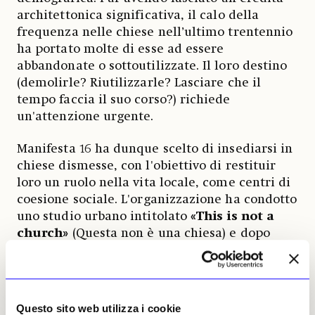
architettonica significativa, il calo della
frequenza nelle chiese nell’ultimo trentennio
ha portato molte di esse ad essere
abbandonate o sottoutilizzate. Il loro destino
(demolirle? Riutilizzarle? Lasciare che il
tempo faccia il suo corso?) richiede
un'attenzione urgente.
Manifesta 16 ha dunque scelto di insediarsi in
chiese dismesse, con l'obiettivo di restituir
loro un ruolo nella vita locale, come centri di
coesione sociale. L'organizzazione ha condotto
uno studio urbano intitolato
«This is not a
church»
(Questa non è una chiesa) e dopo
aver visitato 200 chiese della Ruhr, la scelta è
caduta su quattro città:
Essen, Bochum,
Gelsenkirchen e Duisburg
. Ed è nelle loro
chiese del dopoguerra che si svolgerà
Questo sito web utilizza i cookie