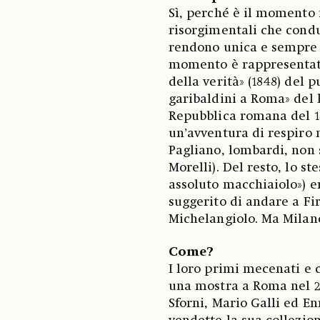
Sì, perché è il momento 
risorgimentali che condu
rendono unica e sempre a
momento è rappresentato
della verità» (1848) del p
garibaldini a Roma» del
Repubblica romana del 18
un’avventura di respiro n
Pagliano, lombardi, non
Morelli). Del resto, lo s
assoluto macchiaiolo») e
suggerito di andare a Fir
Michelangiolo. Ma Milano
Come?
I loro primi mecenati e c
una mostra a Roma nel 20
Sforni, Mario Galli ed En