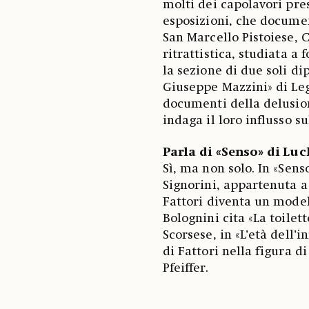
molti dei capolavori pres
esposizioni, che document
San Marcello Pistoiese, C
ritrattistica, studiata a
la sezione di due soli di
Giuseppe Mazzini» di Lega
documenti della delusion
indaga il loro influsso 
Parla di «Senso» di Lu
Sì, ma non solo. In «Senso
Signorini, appartenuta a
Fattori diventa un model
Bolognini cita «La toilett
Scorsese, in «L’età dell’i
di Fattori nella figura d
Pfeiffer.