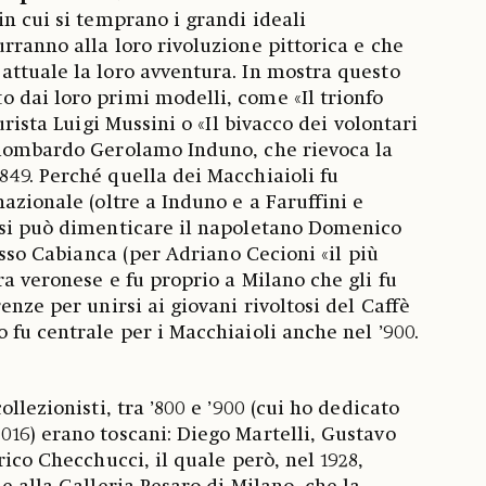
in cui si temprano i grandi ideali
rranno alla loro rivoluzione pittorica e che
ttuale la loro avventura. In mostra questo
 dai loro primi modelli, come «Il trionfo
urista Luigi Mussini o «Il bivacco dei volontari
 lombardo Gerolamo Induno, che rievoca la
49. Perché quella dei Macchiaioli fu
azionale (oltre a Induno e a Faruffini e
 si può dimenticare il napoletano Domenico
tesso Cabianca (per Adriano Cecioni «il più
ra veronese e fu proprio a Milano che gli fu
enze per unirsi ai giovani rivoltosi del Caffè
 fu centrale per i Macchiaioli anche nel ’900.
ollezionisti, tra ’800 e ’900 (cui ho dedicato
16) erano toscani: Diego Martelli, Gustavo
rico Checchucci, il quale però, nel 1928,