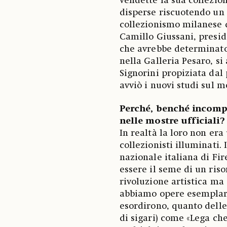
vendette la sua collezion
disperse riscuotendo un 
collezionismo milanese d
Camillo Giussani, presid
che avrebbe determinato
nella Galleria Pesaro, si
Signorini propiziata dal
avviò i nuovi studi su
Perché, benché incompr
nelle mostre ufficiali?
In realtà la loro non era
collezionisti illuminati.
nazionale italiana di Fir
essere il seme di un riso
rivoluzione artistica ma
abbiamo opere esemplari 
esordirono, quanto delle
di sigari) come «Lega che