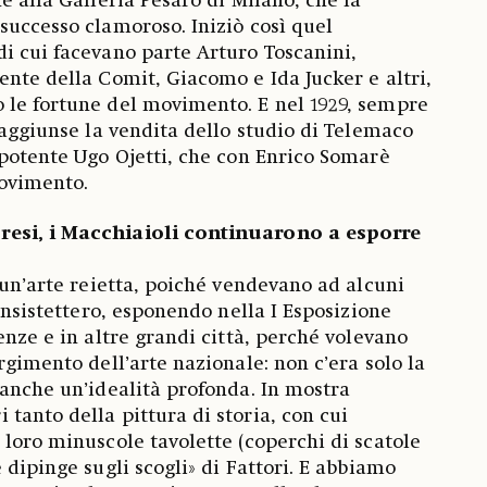
e alla Galleria Pesaro di Milano, che la
successo clamoroso. Iniziò così quel
i cui facevano parte Arturo Toscanini,
ente della Comit, Giacomo e Ida Jucker e altri,
 le fortune del movimento. E nel 1929, sempre
 aggiunse la vendita dello studio di Telemaco
 potente Ugo Ojetti, che con Enrico Somarè
l movimento.
esi, i Macchiaioli continuarono a esporre
 un’arte reietta, poiché vendevano ad alcuni
 Insistettero, esponendo nella I Esposizione
enze e in altre grandi città, perché volevano
rgimento dell’arte nazionale: non c’era solo la
 anche un’idealità profonda. In mostra
tanto della pittura di storia, con cui
 loro minuscole tavolette (coperchi di scatole
 dipinge sugli scogli» di Fattori. E abbiamo