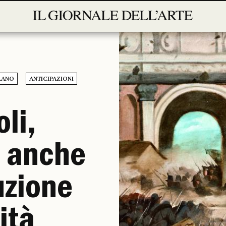
LANO
ANTICIPAZIONI
li,
 anche
uzione
ità