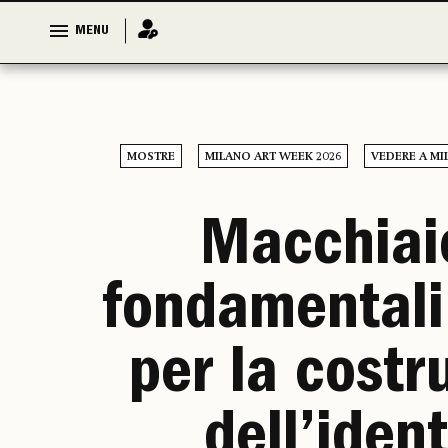
MENU
MENU
MOSTRE
MILANO ART WEEK 2026
VEDERE A MI
Macchiaio
fondamentali
per la costr
dell’ident