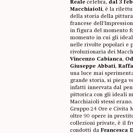
Reale
celebra,
dal 3 fe
Macchiaioli
, è la rilet
della storia della pittu
francese dell’Impression
in figura del momento fon
momento in cui gli ideal
nelle rivolte popolari e 
rivoluzionaria dei Macchi
Vincenzo Cabianca
,
Od
Giuseppe Abbati
,
Raffa
una luce mai sperimenta
grande storia, si piega v
infatti innervata dal pe
pittorica con gli ideali mo
Macchiaioli stessi erano
Gruppo 24 Ore e Civita 
oltre 90 opere in prestit
collezioni private, è il 
condotti da
Francesca D