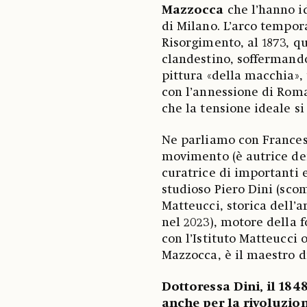
Mazzocca
che l’hanno i
di Milano. L’arco tempora
Risorgimento, al 1873, q
clandestino, soffermando
pittura «della macchia», t
con l’annessione di Roma,
che la tensione ideale si
Ne parliamo con Francesca
movimento (è autrice dei
curatrice di importanti e
studioso Piero Dini (sco
Matteucci, storica dell’a
nel 2023), motore della f
con l’Istituto Matteucci 
Mazzocca, è il maestro di
Dottoressa Dini, il 184
anche per la rivoluzio