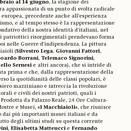
bbraio al 14 giugno
, la stagione dei
tura appassionata di un punto di svolta radicale
ra europea, precedente anche all’esperienza
ismo, e al tempo stesso è la rappresentazione
dativo della nostra identità d’italiani, nel
i patriottici risorgimentali prendevano forma
poi nelle Guerre d’indipendenza. La pittura
aioli (
Silvestro Lega
,
Giovanni Fattori
,
oardo Borrani
,
Telemaco Signorini
,
ello Sernesi
e altri ancora), che si intride di
ta prima e che, dalla rappresentazione della
erso la quotidianità delle classi popolari, è
nsiero mazziniano e intreccia la rivoluzione
rali e civili dei nostri patrioti, quali i
. Prodotta da Palazzo Reale, 24 Ore Cultura-
Mostre e Musei,
«I Macchiaioli»
, che riunisce
o dai più importanti musei italiani e da
frutto degli ultimi studi su questa corrente
ini
,
Elisabetta Matteucci
e
Fernando