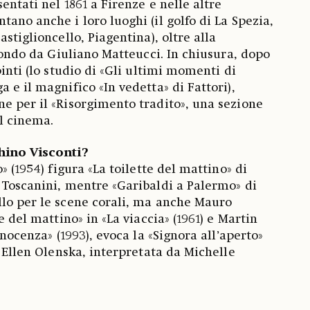
entati nel 1861 a Firenze e nelle altre
ano anche i loro luoghi (il golfo di La Spezia,
astiglioncello, Piagentina), oltre alla
 fondo da Giuliano Matteucci. In chiusura, dopo
pinti (lo studio di «Gli ultimi momenti di
 e il magnifico «In vedetta» di Fattori),
e per il «Risorgimento tradito», una sezione
sul cinema.
chino Visconti?
» (1954) figura «La toilette del mattino» di
 Toscanini, mentre «Garibaldi a Palermo» di
lo per le scene corali, ma anche Mauro
e del mattino» in «La viaccia» (1961) e Martin
nnocenza» (1993), evoca la «Signora all’aperto»
i Ellen Olenska, interpretata da Michelle