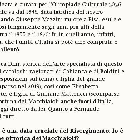
deata e curata per l’Olimpiade Culturale 2026
le va dal 1848, data fatidica del nostro
uando Giuseppe Mazzini muore a Pisa, esule e
si lungamente sugli anni più alti della
ra il 1855 e il 1870: fu in quell’anno, infatti,
 che l’unità d’Italia si poté dire compiuta e
 allentò.
 Dini, storica dell’arte specialista di questo
 cataloghi ragionati di Cabianca e di Boldini e
sposizioni sul tema) e figlia del grande
mparso nel 2019), così come Elisabetta
rte, è figlia di Giuliano Matteucci (scomparso
ortuna dei Macchiaioli anche fuori d’Italia,
oggi diretto da lei. Quanto a Fernando
 tutti.
8 è una data cruciale del Risorgimento: lo è
ne pittorica dei Macchiaioli?