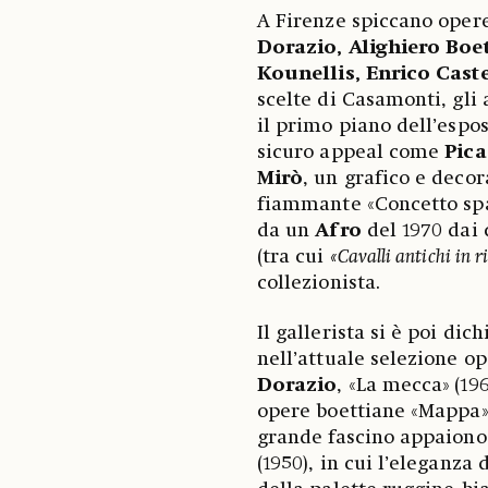
A Firenze spiccano oper
Dorazio, Alighiero Boe
Kounellis, Enrico Caste
scelte di Casamonti, gli 
il primo piano dell’espos
sicuro appeal come
Pica
Mirò
, un grafico e deco
fiammante «Concetto spaz
da un
Afro
del 1970 dai 
(tra cui
«Cavalli antichi in 
collezionista.
Il gallerista si è poi di
nell’attuale selezione op
Dorazio
, «La mecca»
(19
opere boettiane «Mappa» 
grande fascino appaiono
(1950), in cui l’eleganza 