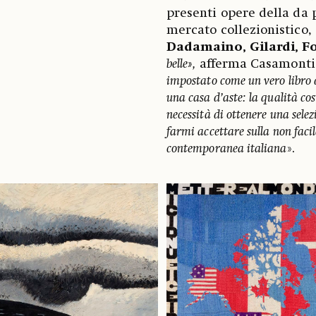
presenti opere della da 
mercato collezionistico,
Dadamaino, Gilardi, F
belle»,
afferma Casamonti,
impostato come un vero libro d
una casa d’aste: la qualità co
necessità di ottenere una selez
farmi accettare sulla non faci
contemporanea italiana
».