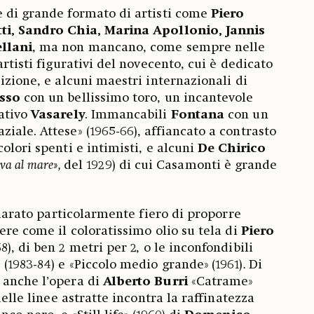
e di grande formato di artisti come
Piero
tti, Sandro Chia, Marina Apollonio, Jannis
llani
, ma non mancano, come sempre nelle
artisti figurativi del novecento, cui è dedicato
izione, e alcuni maestri internazionali di
sso
con un bellissimo toro, un incantevole
rativo
Vasarely
. Immancabili
Fontana
con un
iale. Attese» (1965-66), affiancato a contrasto
colori spenti e intimisti, e alcuni
De Chirico
riva al mare»,
del 1929) di cui Casamonti è grande
chiarato particolarmente fiero di proporre
ere come il coloratissimo olio su tela di
Piero
68), di ben 2 metri per 2, o le inconfondibili
(1983-84) e «Piccolo medio grande»
(1961)
.
Di
 anche l’opera di
Alberto Burri
«Catrame»
delle linee astratte incontra la raffinatezza