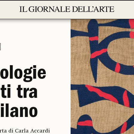
ologie
i tra
ilano
rta di Carla Accardi