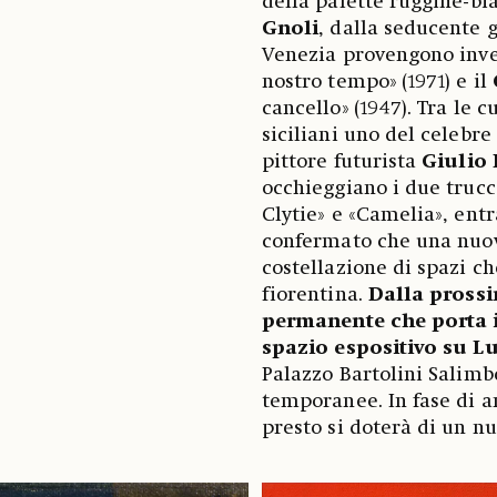
della palette ruggine-bian
Gnoli
, dalla seducente 
Venezia provengono inve
nostro tempo»
(1971) e il
cancello»
(1947). Tra le
siciliani uno del celebre
pittore futurista
Giulio
occhieggiano i due trucc
Clytie» e «Camelia», ent
confermato che una nuova
costellazione di spazi c
fiorentina.
Dalla prossi
permanente che porta 
spazio espositivo su L
Palazzo Bartolini Salimb
temporanee. In fase di 
presto si doterà di un nu