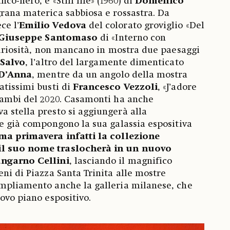
co-nero, e «Still life»
(1960) di
Domenico
grana materica sabbiosa e rossastra. Da
ce l’
Emilio Vedova
del colorato groviglio «Del
Giuseppe Santomaso
di «Interno con
 curiosità, non mancano in mostra due paesaggi
Salvo
, l’altro del largamente dimenticato
 D’Anna
, mentre da un angolo della mostra
atissimi busti di
Francesco Vezzoli
, «J’adore
rambi del 2020. Casamonti ha anche
 stella presto si aggiungerà alla
he già compongono la sua galassia espositiva
ma primavera infatti la collezione
il suo nome traslocherà in un nuovo
ungarno Cellini
, lasciando il magnifico
eni di Piazza Santa Trinita alle mostre
ampliamento anche la galleria milanese, che
ovo piano espositivo.