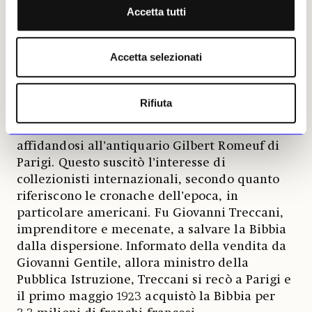
Accetta tutti
beni, ma tre codici miniati, tra cui la Bibbia,
furono trattenuti dagli Asburgo. Dopo la
Prima guerra mondiale e la dissoluzione
Accetta selezionati
dell’Impero austro-ungarico, l’arciduca Carlo
I, in esilio in Svizzera, portò con sé la Bibbia.
Rifiuta
Nel 1922, alla morte di Carlo, la vedova Zita di
Borbone-Parma decise di venderla,
affidandosi all’antiquario Gilbert Romeuf di
Parigi. Questo suscitò l’interesse di
collezionisti internazionali, secondo quanto
riferiscono le cronache dell’epoca, in
particolare americani. Fu Giovanni Treccani,
imprenditore e mecenate, a salvare la Bibbia
dalla dispersione. Informato della vendita da
Giovanni Gentile, allora ministro della
Pubblica Istruzione, Treccani si recò a Parigi e
il primo maggio 1923 acquistò la Bibbia per