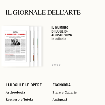
IL NUMERO
IL NUMERO
IL NUMERO
IL NUMERO
DI LUGLIO-
DI LUGLIO-
DI LUGLIO-
DI LUGLIO-
AGOSTO 2026
AGOSTO 2026
AGOSTO 2026
AGOSTO 2026
in edicola
in edicola
in edicola
in edicola
I LUOGHI E LE OPERE
ECONOMIA
Archeologia
Fiere e Gallerie
Restauro e Tutela
Antiquari