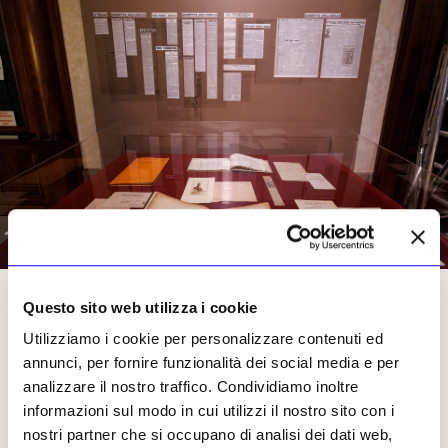
Una veduta della mostra «Et vidit Deus quod esset bonum» nella sala Capitolare della
Questo sito web utilizza i cookie
Biblioteca del Senato a Roma
Utilizziamo i cookie per personalizzare contenuti ed
annunci, per fornire funzionalità dei social media e per
analizzare il nostro traffico. Condividiamo inoltre
informazioni sul modo in cui utilizzi il nostro sito con i
Sono oltre seicento le carte dipinte su recto e
nostri partner che si occupano di analisi dei dati web,
verso. La scelta di incorniciare anche le carte