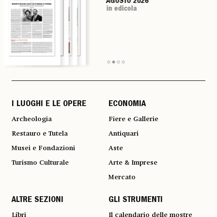
AGOSTO 2026
AGOSTO 2026
AGOSTO 2026
AGOSTO 2026
in edicola
in edicola
in edicola
in edicola
I LUOGHI E LE OPERE
ECONOMIA
Archeologia
Fiere e Gallerie
Restauro e Tutela
Antiquari
Musei e Fondazioni
Aste
Turismo Culturale
Arte & Imprese
Mercato
ALTRE SEZIONI
GLI STRUMENTI
Libri
Il calendario delle mostre