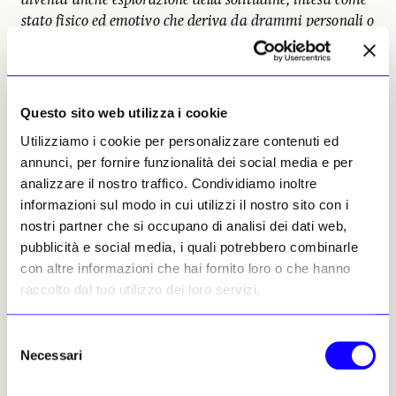
stato fisico ed emotivo che deriva da drammi personali o
dal sentirsi disconnessi dalla società e alla ricerca di
significato in luoghi che sembrano dimenticati. E la
forza espressiva che esce fuori dalle immagini dei luoghi
e dei volti è potenziata dalla scelta del bianco e nero,
Questo sito web utilizza i cookie
capace di catturare le sfumature della luce e dello
Utilizziamo i cookie per personalizzare contenuti ed
scorrere del tempo
».
annunci, per fornire funzionalità dei social media e per
analizzare il nostro traffico. Condividiamo inoltre
E poi i tanti
cartelli
,
manifesti
e
insegne
che
informazioni sul modo in cui utilizzi il nostro sito con i
hanno trasformato il paesaggio rurale
nostri partner che si occupano di analisi dei dati web,
diventando simbolo iconico della cultura pop
pubblicità e social media, i quali potrebbero combinarle
americana. Quella
pubblicità
che sembra
con altre informazioni che hai fornito loro o che hanno
solo attendere il pubblico, negli spazi
raccolto dal tuo utilizzo dei loro servizi.
immensi, lontani dalle coste: la Coca Cola che
troneggia, le atmosfere che evocano Edward
Hopper e l’assenza di umanità in una
Selezione
Necessari
realistica Spoon River.
del
consenso