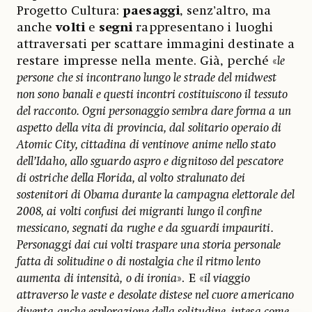
Progetto Cultura:
paesaggi
, senz’altro, ma
anche
volti
e
segni
rappresentano i luoghi
attraversati per scattare immagini destinate a
restare impresse nella mente. Già, perché «
le
persone che si incontrano lungo le strade del midwest
non sono banali e questi incontri costituiscono il tessuto
del racconto. Ogni personaggio sembra dare forma a un
aspetto della vita di provincia, dal solitario operaio di
Atomic City, cittadina di ventinove anime nello stato
dell’Idaho, allo sguardo aspro e dignitoso del pescatore
di ostriche della Florida, al volto stralunato dei
sostenitori di Obama durante la campagna elettorale del
2008, ai volti confusi dei migranti lungo il confine
messicano, segnati da rughe e da sguardi impauriti.
Personaggi dai cui volti traspare una storia personale
fatta di solitudine o di nostalgia che il ritmo lento
aumenta di intensità, o di ironia
». E «
il viaggio
attraverso le vaste e desolate distese nel cuore americano
diventa anche esplorazione della solitudine, intesa come