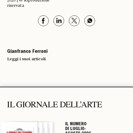
2026 | © Riproduzione
riservata
Gianfranco Ferroni
Leggi i suoi articoli
IL NUMERO
IL NUMERO
IL NUMERO
IL NUMERO
DI LUGLIO-
DI LUGLIO-
DI LUGLIO-
DI LUGLIO-