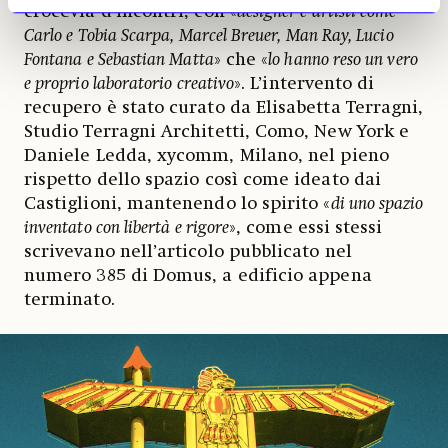
crocevia d’incontri, con «
designer e artisti come
Carlo e Tobia Scarpa, Marcel Breuer, Man Ray, Lucio
Fontana e Sebastian Matta
» che «
lo hanno reso un vero
e proprio laboratorio creativo
». L’intervento di
recupero è stato curato da Elisabetta Terragni,
Studio Terragni Architetti, Como, New York e
Daniele Ledda, xycomm, Milano, nel pieno
rispetto dello spazio così come ideato dai
Castiglioni, mantenendo lo spirito «
di uno spazio
inventato con libertà e rigore
», come essi stessi
scrivevano nell’articolo pubblicato nel
numero 385 di Domus, a edificio appena
terminato.