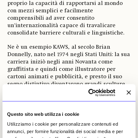
proprio la capacità di rapportarsi al mondo
con mezzi semplici e facilmente
comprensibili ad aver consentito
un’internazionalità capace di travalicare
consolidate barriere culturali e linguistiche.
Ne è un esempio KAWS, al secolo Brian
Donnelly, nato nel 1974 negli Stati Uniti: la sua
carriera iniziò negli anni Novanta come
graffitista e quindi come illustratore per
cartoni animati e pubblicità, e presto il suo
segno distintivo diventarono grandi sculture
per spazi pubblici, realizzate in bronzo, legno
o gonfiabili e riconoscibili dalle «x» al posto
degli occhi. Appoggiandosi a immagini e
personaggi universalmente noti, come
Questo sito web utilizza i cookie
Topolino, i Simpsons o l’omino Michelin, o
Utilizziamo i cookie per personalizzare contenuti ed
ancora Pinocchio, Snoopy, o i personaggi di
annunci, per fornire funzionalità dei social media e per
Guerre Stellari, e forte di un marcato innesto