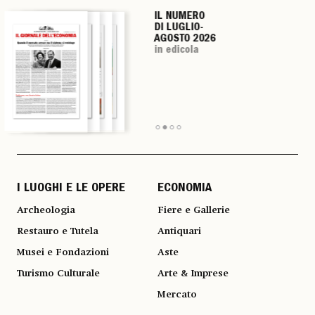
IL NUMERO
IL NUMERO
IL NUMERO
IL NUMERO
DI LUGLIO-
DI LUGLIO-
DI LUGLIO-
DI LUGLIO-
AGOSTO 2026
AGOSTO 2026
AGOSTO 2026
AGOSTO 2026
in edicola
in edicola
in edicola
in edicola
I LUOGHI E LE OPERE
ECONOMIA
Archeologia
Fiere e Gallerie
Restauro e Tutela
Antiquari
Musei e Fondazioni
Aste
Turismo Culturale
Arte & Imprese
Mercato