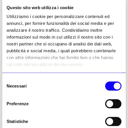
concentrandosi sulla loro vitalità. Le sue proposte
Questo sito web utilizza i cookie
plastiche, come la figura parziale e il torso, hanno avuto
Utilizziamo i cookie per personalizzare contenuti ed
una grande influenza sulla scultura del XX secolo
». Il
annunci, per fornire funzionalità dei social media e per
cuore della mostra è dedicato a ciò che
analizzare il nostro traffico. Condividiamo inoltre
sembra legare più profondamente i due
informazioni sul modo in cui utilizzi il nostro sito con i
artisti:
la pratica del non finito
, l’estetica
nostri partner che si occupano di analisi dei dati web,
emblematica del maestro rinascimentale che
pubblicità e social media, i quali potrebbero combinarle
Rodin fece propria. I corpi incompiuti
con altre informazioni che hai fornito loro o che hanno
sembrano organismi vibranti: «
Nelle loro opere i
raccolto dal tuo utilizzo dei loro servizi.
corpi pensano, sognano, vivono e muoiono
, scrivono
ancora i curatori.
Sono attraversati da emozioni,
soffrono, si trasformano. In questa
prospettiva, il
Selezione
Necessari
Giudizio Universale della Cappella Sistina e la “Porte de
del
l’Enfer” di Rodin, evocati in mostra attraverso studi e
consenso
copie, rappresentano la quintessenza di una ricerca sul
Preferenze
destino umano tradotta nella materia
». Il Louvre ha
ottenuto da Casa Buonarroti di Firenze il
prestito del «Cristo crocifisso», la piccola
Statistiche
scultura in legno di tiglio lasciata da