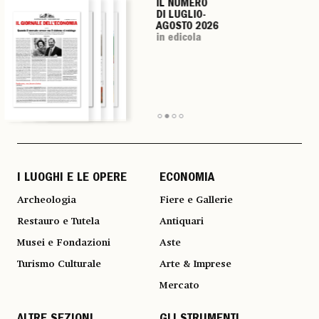
IL NUMERO
IL NUMERO
IL NUMERO
IL NUMERO
DI LUGLIO-
DI LUGLIO-
DI LUGLIO-
DI LUGLIO-
AGOSTO 2026
AGOSTO 2026
AGOSTO 2026
AGOSTO 2026
in edicola
in edicola
in edicola
in edicola
I LUOGHI E LE OPERE
ECONOMIA
Archeologia
Fiere e Gallerie
Restauro e Tutela
Antiquari
Musei e Fondazioni
Aste
Turismo Culturale
Arte & Imprese
Mercato