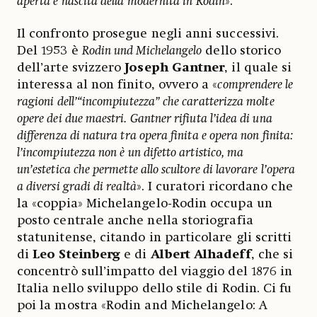
aperta e nascita della modernità in Rodin
».
Il confronto prosegue negli anni successivi.
Del 1953 è
Rodin und Michelangelo
dello storico
dell’arte svizzero
Joseph Gantner
, il quale si
interessa al non finito, ovvero a «
comprendere le
ragioni dell’“incompiutezza” che caratterizza molte
opere dei due maestri. Gantner rifiuta l’idea di una
differenza di natura tra opera finita e opera non finita:
l’incompiutezza non è un difetto artistico, ma
un’estetica che permette allo scultore di lavorare l’opera
a diversi gradi di realtà
». I curatori ricordano che
la «coppia» Michelangelo-Rodin occupa un
posto centrale anche nella storiografia
statunitense, citando in particolare gli scritti
di
Leo Steinberg
e di
Albert Alhadeff
, che si
concentrò sull’impatto del viaggio del 1876 in
Italia nello sviluppo dello stile di Rodin. Ci fu
poi la mostra «Rodin and Michelangelo: A