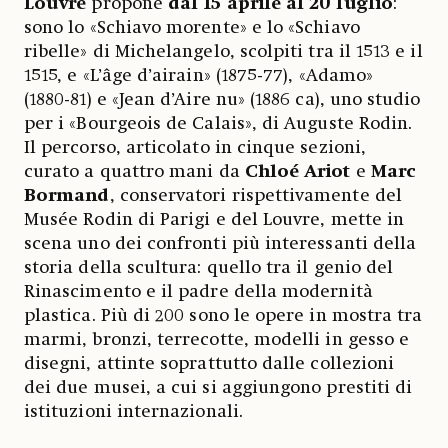
Louvre
propone
dal 15 aprile al 20 luglio
:
sono lo «Schiavo morente» e lo «Schiavo
ribelle» di Michelangelo, scolpiti tra il 1513 e il
1515, e «L’âge d’airain» (1875-77), «Adamo»
(1880-81) e «Jean d’Aire nu» (1886 ca), uno studio
per i «Bourgeois de Calais», di Auguste Rodin.
Il percorso, articolato in cinque sezioni,
curato a quattro mani da
Chloé Ariot
e
Marc
Bormand
, conservatori rispettivamente del
Musée Rodin di Parigi e del Louvre, mette in
scena uno dei confronti più interessanti della
storia della scultura: quello tra il genio del
Rinascimento e il padre della modernità
plastica. Più di 200 sono le opere in mostra tra
marmi, bronzi, terrecotte, modelli in gesso e
disegni, attinte soprattutto dalle collezioni
dei due musei, a cui si aggiungono prestiti di
istituzioni internazionali.