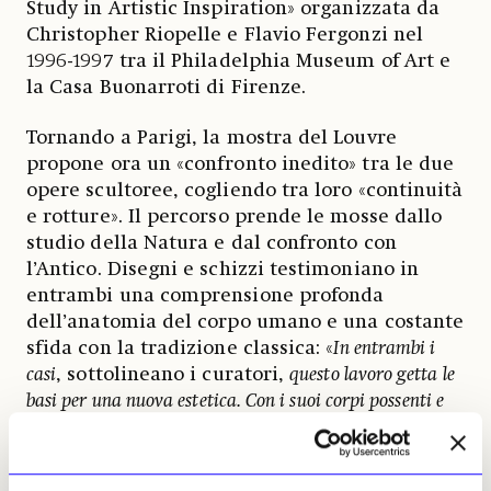
Study in Artistic Inspiration» organizzata da
Christopher Riopelle e Flavio Fergonzi nel
1996-1997 tra il Philadelphia Museum of Art e
la Casa Buonarroti di Firenze.
Tornando a Parigi, la mostra del Louvre
propone ora un «confronto inedito» tra le due
opere scultoree, cogliendo tra loro «continuità
e rotture». Il percorso prende le mosse dallo
studio della Natura e dal confronto con
l’Antico. Disegni e schizzi testimoniano in
entrambi una comprensione profonda
dell’anatomia del corpo umano e una costante
sfida con la tradizione classica: «
In entrambi i
casi
, sottolineano i curatori,
questo lavoro getta le
basi per una nuova estetica. Con i suoi corpi possenti e
allungati, senza esitare a mescolare elementi maschili e
femminili, Michelangelo inventa la buona maniera.
Rodin abolisce l’aspetto realistico dei corpi,